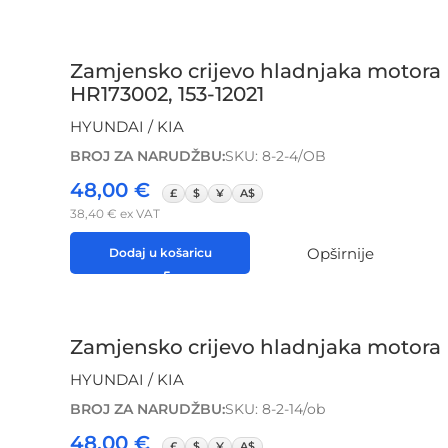
Zamjensko crijevo hladnjaka motora
HR173002, 153-12021
HYUNDAI / KIA
BROJ ZA NARUDŽBU:
SKU: 8-2-4/OB
48,00
€
£
$
¥
A$
38,40
€
ex VAT
Opširnije
Dodaj u košaricu
Zamjensko crijevo hladnjaka motora 
HYUNDAI / KIA
BROJ ZA NARUDŽBU:
SKU: 8-2-14/ob
48,00
€
£
$
¥
A$