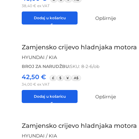
38,40
€
ex VAT
Opširnije
Dodaj u košaricu
Zamjensko crijevo hladnjaka motora 
HYUNDAI / KIA
BROJ ZA NARUDŽBU:
SKU: 8-2-6/ob
42,50
€
£
$
¥
A$
34,00
€
ex VAT
Opširnije
Dodaj u košaricu
Zamjensko crijevo hladnjaka motora H
HYUNDAI / KIA