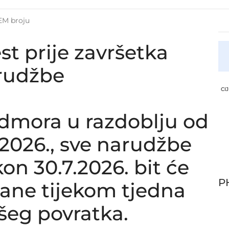
st prije završetka
cija
rudžbe
CI
 USISNE / TLAČNE
OBUJMICE / SPOJNICE
CIJEVI ZA GRADITELJSTVO
CIJEVI
HEAVY DUTY
dmora u razdoblju od
ultata
8.2026., sve narudžbe
on 30.7.2026. bit će
HYUNDAI TERRACAN 2.9 CRDi, 25411-H1910PH,
lane tijekom tjedna
0, 25411H1910, 25411-25412A
šeg povratka.