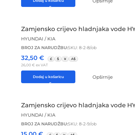
Opširnije
Dodaj u košaricu
Zamjensko crijevo hladnjaka vode
HYUNDAI / KIA
BROJ ZA NARUDŽBU:
SKU: 8-2-8/ob
32,50
€
£
$
¥
A$
26,00
€
ex VAT
Opširnije
Dodaj u košaricu
Zamjensko crijevo hladnjaka vode 
HYUNDAI / KIA
BROJ ZA NARUDŽBU:
SKU: 8-2-9/ob
15,00
€