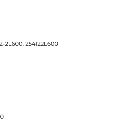
12-2L600, 254122L600
50