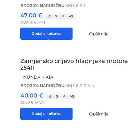
BROJ ZA NARUDŽBU:
SKU: 8-2-1
47,00
€
£
$
¥
A$
37,60
€
ex VAT
Opširnije
Dodaj u košaricu
Zamjensko crijevo hladnjaka motora 
25411
HYUNDAI / KIA
BROJ ZA NARUDŽBU:
SKU: 8-2-12/ob
40,00
€
£
$
¥
A$
32,00
€
ex VAT
Opširnije
Dodaj u košaricu