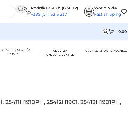
Podrška 8-15 h (GMT+2)
Worldwide
+385 (0) 1 3313 237
Fast shipping
0,00
JEVI ZA PERISTALTIČKE
CIJEVI ZA
CIJEVI ZA ZRAČNE KOČNICE
PUMPE
GNJEČNE VENTILE
 25411H1910PH, 25412H1901, 25412H1901PH,