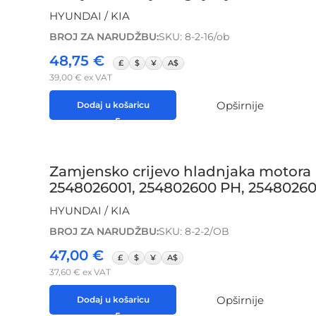
HYUNDAI / KIA
BROJ ZA NARUDŽBU:
SKU: 8-2-16/ob
48,75
€
£
$
¥
A$
39,00
€
ex VAT
Opširnije
Dodaj u košaricu
Zamjensko crijevo hladnjaka motor
2548026001, 254802600 PH, 25480260
HYUNDAI / KIA
BROJ ZA NARUDŽBU:
SKU: 8-2-2/OB
47,00
€
£
$
¥
A$
37,60
€
ex VAT
Opširnije
Dodaj u košaricu