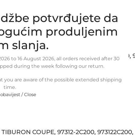
džbe potvrđujete da
mogućim produljenim
m slanja.
 TIBURON COUPE, 97311-2C200, 973112C200, 9
026 to 16 August 2026, all orders received after 30
ipped during the week following our return.
t you are aware of the possible extended shipping
time.
 obavijest / Close
 TIBURON COUPE, 97312-2C200, 973122C200, 