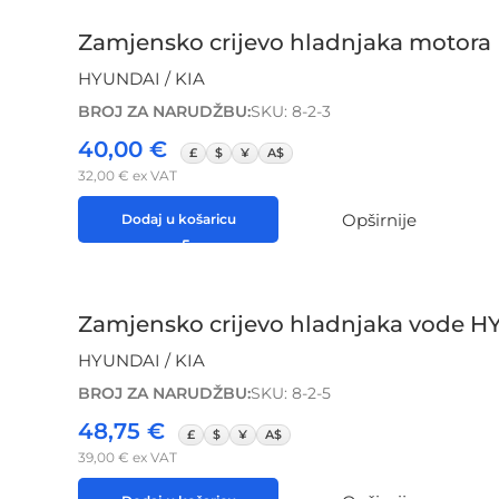
Zamjensko crijevo hladnjaka motora 
HYUNDAI / KIA
BROJ ZA NARUDŽBU:
SKU: 8-2-3
40,00
€
£
$
¥
A$
32,00
€
ex VAT
Opširnije
Dodaj u košaricu
Zamjensko crijevo hladnjaka vode H
HYUNDAI / KIA
BROJ ZA NARUDŽBU:
SKU: 8-2-5
48,75
€
£
$
¥
A$
39,00
€
ex VAT