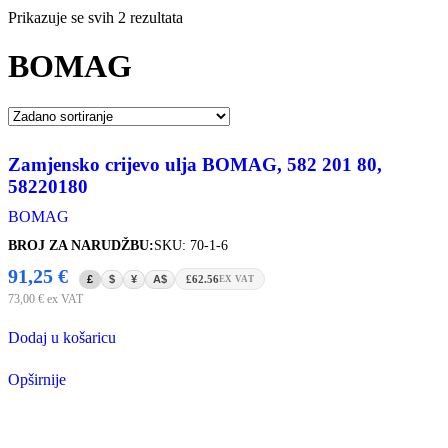
Prikazuje se svih 2 rezultata
BOMAG
Zamjensko crijevo ulja BOMAG, 582 201 80,
58220180
BOMAG
BROJ ZA NARUDŽBU:
SKU: 70-1-6
91,25
€
£
$
¥
A$
£62.56
EX VAT
73,00
€
ex VAT
Dodaj u košaricu
Opširnije