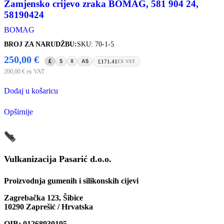
Zamjensko crijevo zraka BOMAG, 581 904 24,
58190424
BOMAG
BROJ ZA NARUDŽBU:
SKU: 70-1-5
250,00
€
£
$
¥
A$
£171.41
EX VAT
200,00
€
ex VAT
Dodaj u košaricu
Opširnije
Vulkanizacija Pasarić d.o.o.
Proizvodnja gumenih i silikonskih cijevi
Zagrebačka 123, Šibice
10290 Zaprešić / Hrvatska
OIB: 01268930195