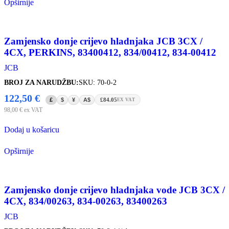
Opširnije
Zamjensko donje crijevo hladnjaka JCB 3CX /
4CX, PERKINS, 83400412, 834/00412, 834-00412
JCB
BROJ ZA NARUDŽBU:
SKU: 70-0-2
122,50
€
£
$
¥
A$
£84.05
EX VAT
98,00
€
ex VAT
Dodaj u košaricu
Opširnije
Zamjensko donje crijevo hladnjaka vode JCB 3CX /
4CX, 834/00263, 834-00263, 83400263
JCB