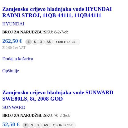
Zamjensko crijevo hladnjaka vode HYUNDAI
RADNI STROJ, 11QB-44111, 11QB44111
HYUNDAI
BROJ ZA NARUDŽBU:
SKU: 8-2-7/ob
262,50
€
£
$
¥
A$
£180.11
EX VAT
210,00
€
ex VAT
Dodaj u košaricu
Opširnije
Zamjensko crijevo hladnjaka vode SUNWARD
SWE80LS, 8t, 2008 GOD
SUNWARD
BROJ ZA NARUDŽBU:
SKU: 70-2-3/ob
52,50
€
£
$
¥
A$
£36.02
EX VAT