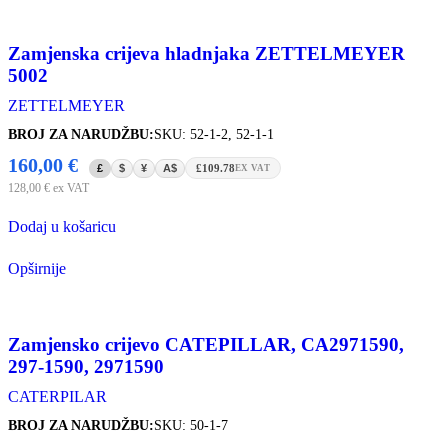
Zamjenska crijeva hladnjaka ZETTELMEYER
5002
ZETTELMEYER
BROJ ZA NARUDŽBU:
SKU: 52-1-2, 52-1-1
160,00
€
£
$
¥
A$
£109.78
EX VAT
128,00
€
ex VAT
Dodaj u košaricu
Opširnije
Zamjensko crijevo CATEPILLAR, CA2971590,
297-1590, 2971590
CATERPILAR
BROJ ZA NARUDŽBU:
SKU: 50-1-7