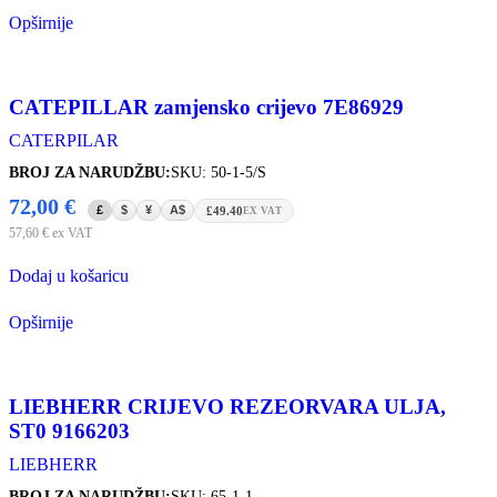
Opširnije
CATEPILLAR zamjensko crijevo 7E86929
CATERPILAR
BROJ ZA NARUDŽBU:
SKU: 50-1-5/S
72,00
€
£
$
¥
A$
£49.40
EX VAT
57,60
€
ex VAT
Dodaj u košaricu
Opširnije
LIEBHERR CRIJEVO REZEORVARA ULJA,
ST0 9166203
LIEBHERR
BROJ ZA NARUDŽBU:
SKU: 65-1-1