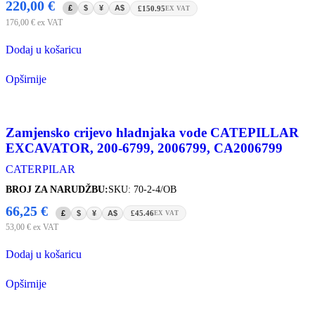
220,00
€
£
$
¥
A$
£150.95
EX VAT
176,00
€
ex VAT
Dodaj u košaricu
Opširnije
Zamjensko crijevo hladnjaka vode CATEPILLAR
EXCAVATOR, 200-6799, 2006799, CA2006799
CATERPILAR
BROJ ZA NARUDŽBU:
SKU: 70-2-4/OB
66,25
€
£
$
¥
A$
£45.46
EX VAT
53,00
€
ex VAT
Dodaj u košaricu
Opširnije