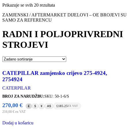
Prikazuje se svih 20 rezultata
ZAMJENSKI / AFTERMARKET DIJELOVI – OE BROJEVI SU
SAMO ZA REFERENCU
RADNI I POLJOPRIVREDNI
STROJEVI
CATEPILLAR zamjensko crijevo 275-4924,
2754924
CATERPILAR
BROJ ZA NARUDŽBU:
SKU: 50-1-6/S
270,00
€
£
$
¥
A$
£185.25
EX VAT
216,00
€
ex VAT
Dodaj u košaricu