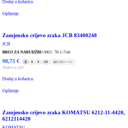
Dodaj u košaricu
Opširnije
Zamjensko crijevo zraka JCB 83400248
JCB
BROJ ZA NARUDŽBU:
SKU: 70-1-7/ob
98,75
€
£
$
¥
A$
£67.75
EX VAT
79,00
€
ex VAT
Dodaj u košaricu
Opširnije
Zamjensko crijevo zraka KOMATSU 6212-11-4420,
6212114420
KOMATSU