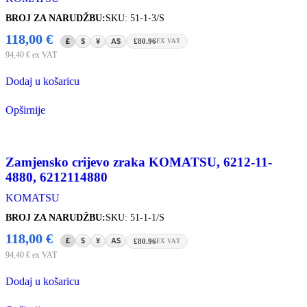
BROJ ZA NARUDŽBU:
SKU: 51-1-3/S
118,00
€
£
$
¥
A$
£80.96
EX VAT
94,40
€
ex VAT
Dodaj u košaricu
Opširnije
Zamjensko crijevo zraka KOMATSU, 6212-11-
4880, 6212114880
KOMATSU
BROJ ZA NARUDŽBU:
SKU: 51-1-1/S
118,00
€
£
$
¥
A$
£80.96
EX VAT
94,40
€
ex VAT
Dodaj u košaricu