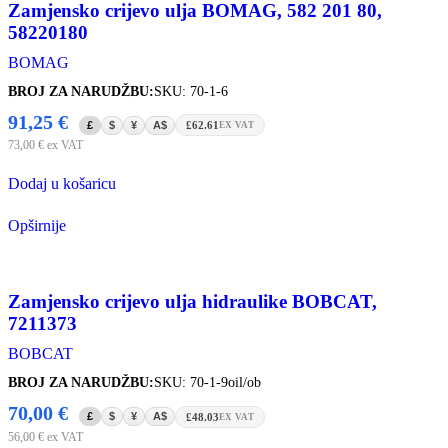
Zamjensko crijevo ulja BOMAG, 582 201 80,
58220180
BOMAG
BROJ ZA NARUDŽBU:
SKU: 70-1-6
91,25
€
£
$
¥
A$
£62.61
EX VAT
73,00
€
ex VAT
Dodaj u košaricu
Opširnije
Zamjensko crijevo ulja hidraulike BOBCAT,
7211373
BOBCAT
BROJ ZA NARUDŽBU:
SKU: 70-1-9oil/ob
70,00
€
£
$
¥
A$
£48.03
EX VAT
56,00
€
ex VAT