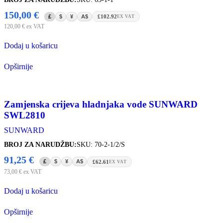
150,00
€
£
$
¥
A$
£102.92
EX VAT
120,00
€
ex VAT
Dodaj u košaricu
Opširnije
Zamjenska crijeva hladnjaka vode SUNWARD
SWL2810
SUNWARD
BROJ ZA NARUDŽBU:
SKU: 70-2-1/2/S
91,25
€
£
$
¥
A$
£62.61
EX VAT
73,00
€
ex VAT
Dodaj u košaricu
Opširnije