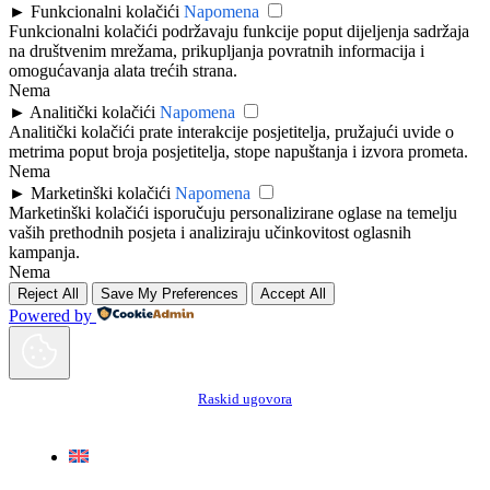
►
Funkcionalni kolačići
Napomena
Funkcionalni kolačići podržavaju funkcije poput dijeljenja sadržaja
na društvenim mrežama, prikupljanja povratnih informacija i
omogućavanja alata trećih strana.
Nema
►
Analitički kolačići
Napomena
Analitički kolačići prate interakcije posjetitelja, pružajući uvide o
metrima poput broja posjetitelja, stope napuštanja i izvora prometa.
Nema
►
Marketinški kolačići
Napomena
Marketinški kolačići isporučuju personalizirane oglase na temelju
vaših prethodnih posjeta i analiziraju učinkovitost oglasnih
kampanja.
Nema
Reject All
Save My Preferences
Accept All
Powered by
Raskid ugovora