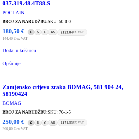
037.319.48.4T88.S
POCLAIN
BROJ ZA NARUDŽBU:
SKU: 50-0-0
180,50
€
£
$
¥
A$
£123.84
EX VAT
144,40
€
ex VAT
Dodaj u košaricu
Opširnije
Zamjensko crijevo zraka BOMAG, 581 904 24,
58190424
BOMAG
BROJ ZA NARUDŽBU:
SKU: 70-1-5
250,00
€
£
$
¥
A$
£171.53
EX VAT
200,00
€
ex VAT