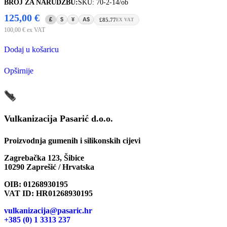
BROJ ZA NARUDŽBU:
SKU: 70-2-14/ob
125,00
€
£
$
¥
A$
£85.77
EX VAT
100,00
€
ex VAT
Dodaj u košaricu
Opširnije
Vulkanizacija Pasarić d.o.o.
Proizvodnja gumenih i silikonskih cijevi
Zagrebačka 123, Šibice
10290 Zaprešić / Hrvatska
OIB: 01268930195
VAT ID: HR01268930195
vulkanizacija@pasaric.hr
+385 (0) 1 3313 237