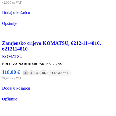
42,00
€
ex VAT
Dodaj u košaricu
Opširnije
Zamjensko crijevo KOMATSU, 6212-11-4810,
6212114810
KOMATSU
BROJ ZA NARUDŽBU:
SKU: 51-1-2/S
118,00
€
£
$
¥
A$
£80.96
EX VAT
94,40
€
ex VAT
Dodaj u košaricu
Opširnije