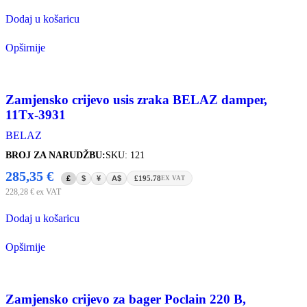
Dodaj u košaricu
Opširnije
Zamjensko crijevo usis zraka BELAZ damper,
11Tx-3931
BELAZ
BROJ ZA NARUDŽBU:
SKU: 121
285,35
€
£
$
¥
A$
£195.78
EX VAT
228,28
€
ex VAT
Dodaj u košaricu
Opširnije
Zamjensko crijevo za bager Poclain 220 B,