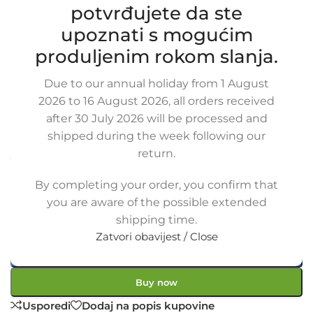
potvrđujete da ste
upoznati s mogućim
produljenim rokom slanja.
Zamjensko crijevo hladnjaka vode
HYUNDAI GRAND STAREX, 97551-
Due to our annual holiday from 1 August
4H000, 975514H000
2026 to 16 August 2026, all orders received
SKU:
8-2-11/ob
after 30 July 2026 will be processed and
Stanje:
Novo |
Garancija: 5 god jamstva
shipped during the week following our
return.
Dostupno uz narudžbu (isti ili sljedeći radni dan)
22,00
€
By completing your order, you confirm that
£
$
¥
A$
£15.09
EX VAT
you are aware of the possible extended
17,60
€
ex VAT
shipping time.
-
+
Zatvori obavijest / Close
Dodaj u košaricu
Buy now
Usporedi
Dodaj na popis kupovine