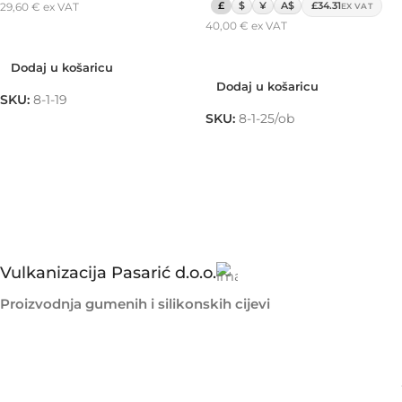
£
$
¥
A$
£34.31
29,60
€
ex VAT
EX VAT
40,00
€
ex VAT
Dodaj u košaricu
Dodaj u košaricu
Dodaj u košaricu
Dodaj u košaricu
SKU:
8-1-19
SKU:
8-1-25/ob
Vulkanizacija Pasarić d.o.o.
Proizvodnja gumenih i silikonskih cijevi