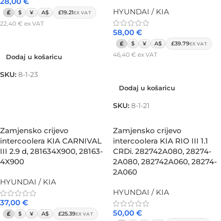
28,00
€
HYUNDAI / KIA
£
$
¥
A$
£19.21
EX VAT
22,40
€
ex VAT
58,00
€
Dodaj u košaricu
£
$
¥
A$
£39.79
EX VAT
46,40
€
ex VAT
Dodaj u košaricu
Dodaj u košaricu
SKU:
8-1-23
Dodaj u košaricu
SKU:
8-1-21
Zamjensko crijevo
Zamjensko crijevo
intercoolera KIA CARNIVAL
intercoolera KIA RIO III 1.1
III 2.9 d, 281634X900, 28163-
CRDi. 282742A080, 28274-
4X900
2A080, 282742A060, 28274-
2A060
HYUNDAI / KIA
HYUNDAI / KIA
37,00
€
50,00
€
£
$
¥
A$
£25.39
EX VAT