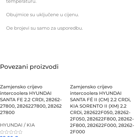
temperaturu.
Obujmice su uključene u cijenu.
Oe brojevi su samo za usporedbu.
Povezani proizvodi
Zamjensko crijevo
Zamjensko crijevo
intercoolera HYUNDAI
intercoolera HYUNDAI
SANTA FE 2.2 CRDI, 28262-
SANTA FÉ II (CM) 2.2 CRDi,
27800, 2826227800, 28262
KIA SORENTO II (XM) 2.2
27800
CRDi, 282622F050, 28262-
2F050, 282622F800, 28262-
HYUNDAI / KIA
2F800, 282622F000, 28262-
2F000