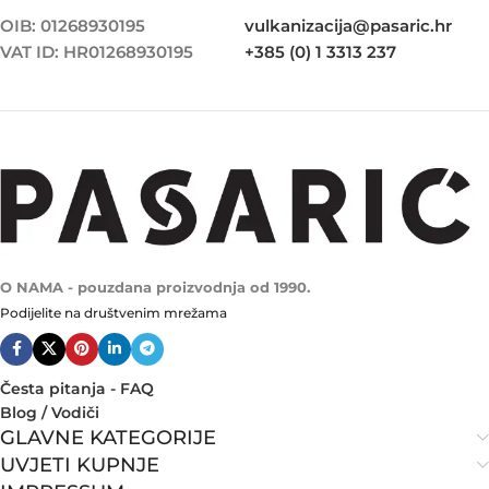
OIB: 01268930195
vulkanizacija@pasaric.hr
VAT ID: HR01268930195
+385 (0) 1 3313 237
O NAMA - pouzdana proizvodnja od 1990.
Podijelite na društvenim mrežama
Česta pitanja - FAQ
Blog / Vodiči
GLAVNE KATEGORIJE
UVJETI KUPNJE