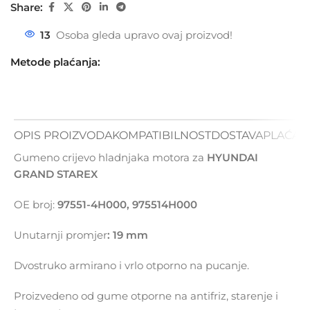
Share:
13
Osoba gleda upravo ovaj proizvod!
Metode plaćanja:
OPIS PROIZVODA
KOMPATIBILNOST
DOSTAVA
PLAĆAN
Gumeno crijevo hladnjaka motora za
HYUNDAI
GRAND STAREX
OE broj:
97551-4H000, 975514H000
Unutarnji promjer
: 19 mm
Dvostruko armirano i vrlo otporno na pucanje.
Proizvedeno od gume otporne na antifriz, starenje i