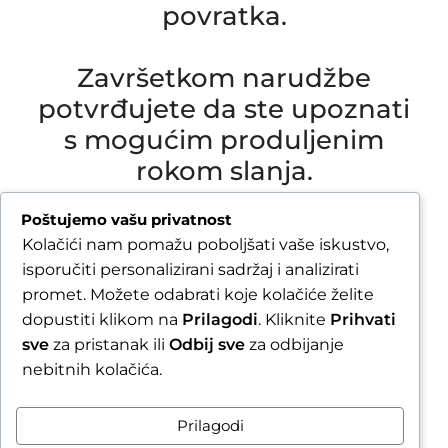
povratka.
Završetkom narudžbe
potvrđujete da ste upoznati
s mogućim produljenim
rokom slanja.
Due to our annual holiday from 1 August 2026 to
Poštujemo vašu privatnost
16 August 2026, all orders received after 30 July
Kolačići nam pomažu poboljšati vaše iskustvo,
2026 will be processed and shipped during the
isporučiti personalizirani sadržaj i analizirati
week following our return.
promet. Možete odabrati koje kolačiće želite
dopustiti klikom na
Prilagodi
. Kliknite
Prihvati
By completing your order, you confirm that you
sve
za pristanak ili
Odbij sve
za odbijanje
are aware of the possible extended shipping
nebitnih kolačića.
time.
Zatvori obavijest / Close
Prilagodi