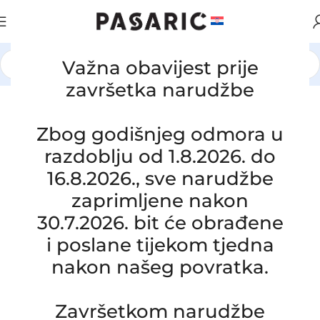
Važna obavijest prije
Početna
/
AUTOMOBILI
/
HYUNDAI / KIA
završetka narudžbe
Zbog godišnjeg odmora u
razdoblju od 1.8.2026. do
16.8.2026., sve narudžbe
zaprimljene nakon
30.7.2026. bit će obrađene
i poslane tijekom tjedna
nakon našeg povratka.
Click to enlarge
Završetkom narudžbe