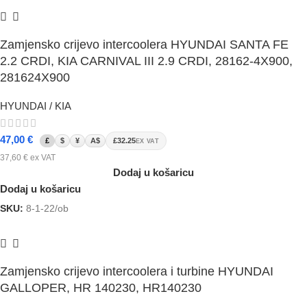
Zamjensko crijevo intercoolera HYUNDAI SANTA FE
2.2 CRDI, KIA CARNIVAL III 2.9 CRDI, 28162-4X900,
281624X900
HYUNDAI / KIA
47,00
€
£
$
¥
A$
£32.25
EX VAT
37,60
€
ex VAT
Dodaj u košaricu
Dodaj u košaricu
SKU:
8-1-22/ob
Zamjensko crijevo intercoolera i turbine HYUNDAI
GALLOPER, HR 140230, HR140230