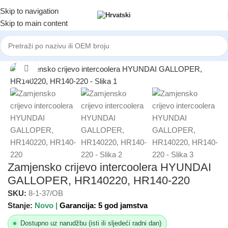
Skip to navigation
Skip to main content
Početna
/
AUTOMOBILI
/
HYUNDAI / KIA
Click to enlarge
Zamjensko crijevo intercoolera HYUNDAI
GALLOPER, HR140220, HR140-220
SKU:
8-1-37/OB
Stanje:
Novo |
Garancija: 5 god jamstva
Dostupno uz narudžbu (isti ili sljedeći radni dan)