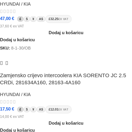
HYUNDAI / KIA
47,00
€
£
$
¥
A$
£32.25
EX VAT
37,60
€
ex VAT
Dodaj u košaricu
Dodaj u košaricu
SKU:
8-1-30/OB
Zamjensko crijevo intercoolera KIA SORENTO JC 2.5
CRDi, 281634A160, 28163-4A160
HYUNDAI / KIA
17,50
€
£
$
¥
A$
£12.01
EX VAT
14,00
€
ex VAT
Dodaj u košaricu
Dodaj u košaricu