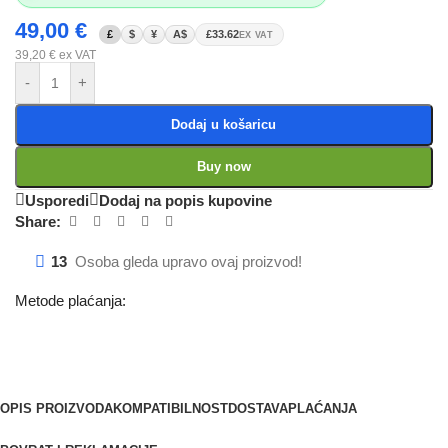
49,00
€
£
$
¥
A$
£33.62
EX VAT
39,20
€
ex VAT
-
+
Dodaj u košaricu
Buy now
Usporedi
Dodaj na popis kupovine
Share:
13
Osoba gleda upravo ovaj proizvod!
Metode plaćanja:
OPIS PROIZVODA
KOMPATIBILNOST
DOSTAVA
PLAĆANJA