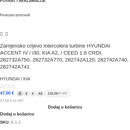
POVRAT I REKLAMACIJE
Povezani proizvodi
Zamjensko crijevo intercolera turbine HYUNDAI
ACCENT IV / i30, KIA A2, / CEED 1.6 CRDI,
282732A750, 282732A770, 282742A120, 282742A740,
282742A741
HYUNDAI / KIA
47,00
€
£
$
¥
A$
£32.25
EX VAT
37,60
€
ex VAT
Dodaj u košaricu
Dodaj u košaricu
SKU:
8-1-2