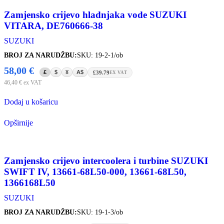
Zamjensko crijevo hladnjaka vode SUZUKI
VITARA, DE760666-38
SUZUKI
BROJ ZA NARUDŽBU:
SKU: 19-2-1/ob
58,00
€
£
$
¥
A$
£39.79
EX VAT
46,40
€
ex VAT
Dodaj u košaricu
Opširnije
Zamjensko crijevo intercoolera i turbine SUZUKI
SWIFT IV, 13661-68L50-000, 13661-68L50,
1366168L50
SUZUKI
BROJ ZA NARUDŽBU:
SKU: 19-1-3/ob