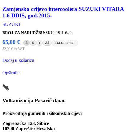
Zamjensko crijevo intercoolera SUZUKI VITARA
1.6 DDIS, god.2015-
SUZUKI
BROJ ZA NARUDŽBU:
SKU: 19-1-6/ob
65,00
€
£
$
¥
A$
£44.60
EX VAT
52,00
€
ex VAT
Dodaj u košaricu
Opširnije
Vulkanizacija Pasarić d.o.o.
Proizvodnja gumenih i silikonskih cijevi
Zagrebačka 123, Šibice
10290 Zaprešić / Hrvatska