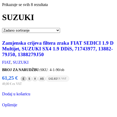
Prikazuje se svih 8 rezultata
SUZUKI
Zamjenska crijeva filtera zraka FIAT SEDICI 1.9 D
Multijet, SUZUKI SX4 1.9 DDiS, 71743977, 13882-
79J50, 1388279J50
FIAT
,
SUZUKI
BROJ ZA NARUDŽBU:
SKU: 4-1-90/ob
61,25
€
£
$
¥
A$
£42.02
EX VAT
49,00
€
ex VAT
Dodaj u košaricu
Opširnije