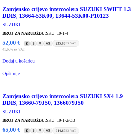
Zamjensko crijevo intercoolera SUZUKI SWIFT 1.3
DDIS, 13664-53K00, 13644-53K00-P10123
SUZUKI
BROJ ZA NARUDŽBU:
SKU: 19-1-4
52,00
€
£
$
¥
A$
£35.68
EX VAT
41,60
€
ex VAT
Dodaj u košaricu
Opširnije
Zamjensko crijevo intercoolera SUZUKI SX4 1.9
DDIS, 13660-79J50, 1366079J50
SUZUKI
BROJ ZA NARUDŽBU:
SKU: 19-1-2/OB
65,00
€
£
$
¥
A$
£44.60
EX VAT