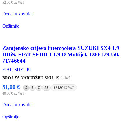
52,00
€
ex VAT
Dodaj u košaricu
Opširnije
Zamjensko crijevo intercoolera SUZUKI SX4 1.9
DDiS, FIAT SEDICI 1.9 D Multijet, 1366179J50,
71746644
FIAT
,
SUZUKI
BROJ ZA NARUDŽBU:
SKU: 19-1-1/ob
51,00
€
£
$
¥
A$
£34.99
EX VAT
40,80
€
ex VAT
Dodaj u košaricu
Opširnije