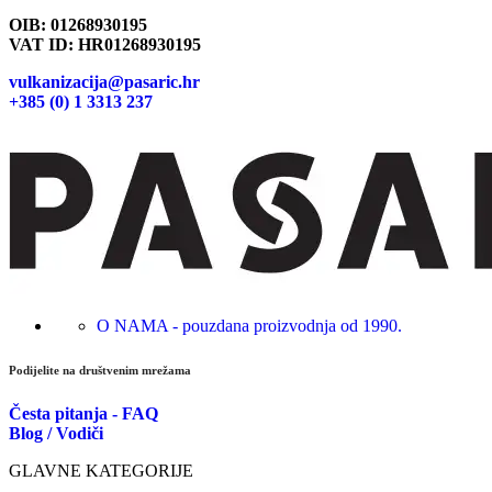
OIB: 01268930195
VAT ID: HR01268930195
vulkanizacija@pasaric.hr
+385 (0) 1 3313 237
O NAMA - pouzdana proizvodnja od 1990.
Podijelite na društvenim mrežama
Česta pitanja - FAQ
Blog / Vodiči
GLAVNE KATEGORIJE