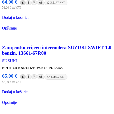
64,00
€
£
$
¥
A$
£43.91
EX VAT
51,20
€
ex VAT
Dodaj u košaricu
Opširnije
Zamjensko crijevo intercoolera SUZUKI SWIFT 1.0
benzin, 13661-67R00
SUZUKI
BROJ ZA NARUDŽBU:
SKU: 19-1-5/ob
65,00
€
£
$
¥
A$
£44.60
EX VAT
52,00
€
ex VAT
Dodaj u košaricu
Opširnije