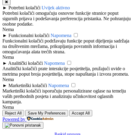
✖
►
Potrebni kolačići
Uvijek aktivno
Potrebni kolačići omogućuju osnovne funkcije stranice poput
sigurnih prijava i podešavanja preferencija pristanka. Ne pohranjuju
osobne podatke.
Nema
►
Funkcionalni kolačići
Napomena
Funkcionalni kolačići podržavaju funkcije poput dijeljenja sadržaja
na društvenim mrežama, prikupljanja povratnih informacija i
omogućavanja alata trećih strana.
Nema
►
Analitički kolačići
Napomena
Analitički kolačići prate interakcije posjetitelja, pružajući uvide o
metrima poput broja posjetitelja, stope napuštanja i izvora prometa.
Nema
►
Marketinški kolačići
Napomena
Marketinški kolačići isporučuju personalizirane oglase na temelju
vaših prethodnih posjeta i analiziraju učinkovitost oglasnih
kampanja.
Nema
Reject All
Save My Preferences
Accept All
Powered by
Raskid ugovora