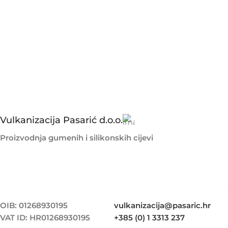
Vulkanizacija Pasarić d.o.o.
Proizvodnja gumenih i silikonskih cijevi
OIB: 01268930195
vulkanizacija@pasaric.hr
VAT ID: HR01268930195
+385 (0) 1 3313 237