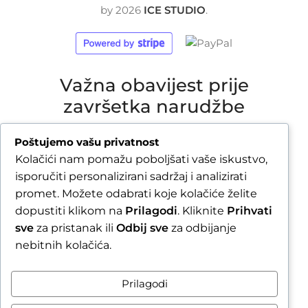
by
2026
ICE STUDIO
.
Važna obavijest prije
završetka narudžbe
Poštujemo vašu privatnost
Zbog godišnjeg odmora u
Kolačići nam pomažu poboljšati vaše iskustvo,
razdoblju od 1.8.2026. do
isporučiti personalizirani sadržaj i analizirati
16.8.2026., sve narudžbe
promet. Možete odabrati koje kolačiće želite
zaprimljene nakon 30.7.2026.
dopustiti klikom na
Prilagodi
. Kliknite
Prihvati
sve
za pristanak ili
Odbij sve
za odbijanje
bit će obrađene i poslane
nebitnih kolačića.
tijekom tjedna nakon našeg
povratka.
Prilagodi