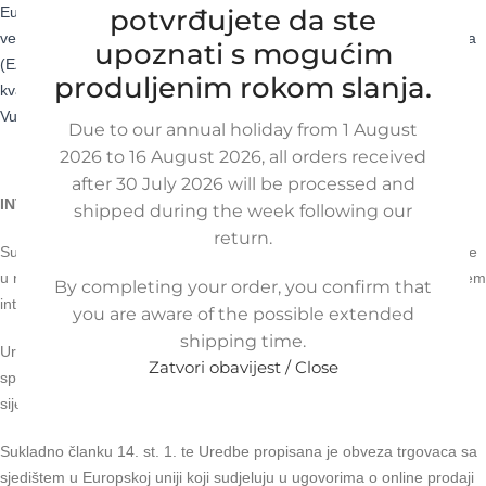
Europskog parlamenta i Vijeća o rješavanju sporova na Internetu u
potvrđujete da ste
vezi s potrošačkim sporovima kojom se izmjenjuje i dopunjuje Uredba
upoznati s mogućim
(EZ) br. 2016/2004 i Direktive 2009/22 / EZ. Reklamacije u vezi s
produljenim rokom slanja.
kvalitetom ili izvedbom same ponude rješavaju se između Kupca i
Vulkanizacija Pasarić d.o.o.
Due to our annual holiday from 1 August
2026 to 16 August 2026, all orders received
after 30 July 2026 will be processed and
INTERNETSKO RJEŠAVANJE SPOROVA
shipped during the week following our
return.
Sukladno uredbi Europske unije, pasaric.hr internet-trgovina sudjeluje
u rješavanju potrošačkih sporova za proizvode i usluge kupljene putem
By completing your order, you confirm that
interneta, a koje kupci mogu predati online.
you are aware of the possible extended
shipping time.
Uredba Europske unije br. 524/2013. o online rješavanju potrošačkih
Zatvori obavijest / Close
sporova (
Online Dispute Resolution platform
) primjenjuje se od 9.
siječnja 2016.
Sukladno članku 14. st. 1. te Uredbe propisana je obveza trgovaca sa
sjedištem u Europskoj uniji koji sudjeluju u ugovorima o online prodaji