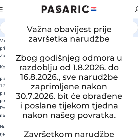
Važna obavijest prije
završetka narudžbe
Vulkanizacija Pasarić d.o.o. potrudit će se da svaku nejasnoću,
prigovor ili pritužbu riješi u što kraćem roku pri čemu će poštivati
Zakon o zaštiti potrošača i maksimalno se potruditi postići dogovor.
Zbog godišnjeg odmora u
razdoblju od 1.8.2026. do
Korisnicima je dostupno više načina za kontaktiranje:
16.8.2026., sve narudžbe
pismenim putem na adresu: Vulkanizacija Pasarić d.o.o. Zagrebačka
zaprimljene nakon
123, Šibice, 10290 Zaprešić (uz napomenu REKLAMACIJA)
pismeno na elektroničku poštu: vulkanizacija@pasaric.hr
30.7.2026. bit će obrađene
pozivom na telefonski broj: +385 1 3313 237
i poslane tijekom tjedna
Postupak rješavanja je povjerljiv. Ako sporazum neće biti moguć,
nakon našeg povratka.
nadležan je pravni sud.
Navedeni aranžman temelji se na Zakonu o izvanparničnom
Završetkom narudžbe
rješavanju sporova o potrošačima, Uredba (EU) br. 524/2013