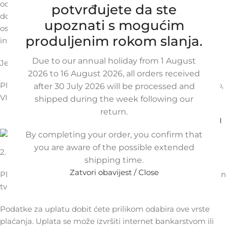
od strane hrvatskih banaka. Opcija plaćanja karticama
potvrđujete da ste
dostupna je za isporuke na teritoriju Hrvatske, kao i za sve
upoznati s mogućim
ostale zemlje EU u koje se vrše isporuke iz pasaric.com
produljenim rokom slanja.
internet-trgovine.
Due to our annual holiday from 1 August
Jednokratno plaćanje karticama
2026 to 16 August 2026, all orders received
Plaćanje je moguće izvršiti karticama MasterCard, Maestro,
after 30 July 2026 will be processed and
VISA, Diners.
shipped during the week following our
return.
By completing your order, you confirm that
you are aware of the possible extended
2. Bankovna transakcija
shipping time.
Zatvori obavijest / Close
Plaćanje bankovnom transakcijom vrši se uplatom na račun
tvrtke Vulkanizacija Pasarić d.o.o.
Podatke za uplatu dobit ćete prilikom odabira ove vrste
plaćanja. Uplata se može izvršiti internet bankarstvom ili