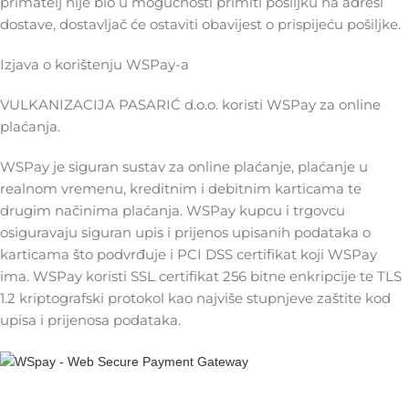
primatelj nije bio u mogućnosti primiti pošiljku na adresi
dostave, dostavljač će ostaviti obavijest o prispijeću pošiljke.
Izjava o korištenju WSPay-a
VULKANIZACIJA PASARIĆ d.o.o. koristi WSPay za online
plaćanja.
WSPay je siguran sustav za online plaćanje, plaćanje u
realnom vremenu, kreditnim i debitnim karticama te
drugim načinima plaćanja. WSPay kupcu i trgovcu
osiguravaju siguran upis i prijenos upisanih podataka o
karticama što podvrđuje i PCI DSS certifikat koji WSPay
ima. WSPay koristi SSL certifikat 256 bitne enkripcije te TLS
1.2 kriptografski protokol kao najviše stupnjeve zaštite kod
upisa i prijenosa podataka.