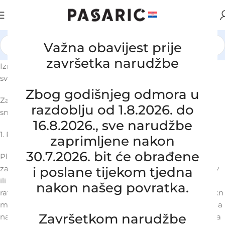
Važna obavijest prije
završetka narudžbe
Izražene cijene u EUR uključuju PDV (VAT) i jednake su za
sve vrste plaćanja.
Zbog godišnjeg odmora u
Za Vašu sigurnost i optimalno iskustvo kupovine pripremili
razdoblju od 1.8.2026. do
smo sljedeće 3 vrste plaćanja:
16.8.2026., sve narudžbe
1. Plaćanje karticama
zaprimljene nakon
30.7.2026. bit će obrađene
Plaćanje karticama vrši se uz najmodernije standarde u
zaštiti podataka u suradnji s ugovornim partnerom WSPay
i poslane tijekom tjedna
ili Paypal. Narudžbu je moguće platiti jednokratno ili u
nakon našeg povratka.
ratama, ovisno o vrsti kartice (iznos od minimalno 500,00 kn
moguće je platiti karticom na 2-6 rata). Mogućnost plaćanja
Završetkom narudžbe
na rate odnosi se isključivo na plaćanje karticama izdanima