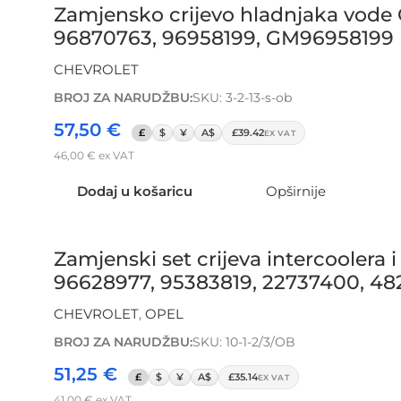
Zamjensko crijevo hladnjaka vode C
96870763, 96958199, GM96958199
CHEVROLET
BROJ ZA NARUDŽBU:
SKU: 3-2-13-s-ob
57,50
€
£
$
¥
A$
£39.42
EX VAT
46,00
€
ex VAT
Dodaj u košaricu
Opširnije
Zamjenski set crijeva intercooler
96628977, 95383819, 22737400, 48
CHEVROLET
,
OPEL
BROJ ZA NARUDŽBU:
SKU: 10-1-2/3/OB
51,25
€
£
$
¥
A$
£35.14
EX VAT
41,00
€
ex VAT