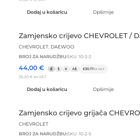
Dodaj u košaricu
Opširnije
Zamjensko crijevo CHEVROLET / 
CHEVROLET
,
DAEWOO
BROJ ZA NARUDŽBU:
SKU: 10-2-2
44,00
€
£
$
¥
A$
£30.17
EX VAT
35,20
€
ex VAT
Dodaj u košaricu
Opširnije
Zamjensko crijevo grijača CHEVROL
CHEVROLET
BROJ ZA NARUDŽBU:
SKU: 10-2-5