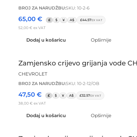
BROJ ZA NARUDŽBU:
SKU: 10-2-6
65,00
€
£
$
¥
A$
£44.57
EX VAT
52,00
€
ex VAT
Dodaj u košaricu
Opširnije
Zamjensko crijevo grijanja vode
CHEVROLET
BROJ ZA NARUDŽBU:
SKU: 10-2-12/OB
47,50
€
£
$
¥
A$
£32.57
EX VAT
38,00
€
ex VAT
Dodaj u košaricu
Opširnije