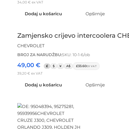
34,00
€
ex VAT
Dodaj u košaricu
Opširnije
Zamjensko crijevo intercoolera C
CHEVROLET
BROJ ZA NARUDŽBU:
SKU: 10-1-6/ob
49,00
€
£
$
¥
A$
£33.60
EX VAT
39,20
€
ex VAT
Dodaj u košaricu
Opširnije