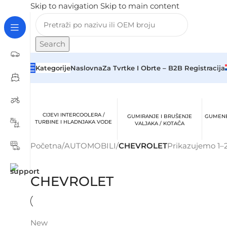
Skip to navigation
Skip to main content
Search
Kategorije
Naslovna
Za Tvrtke I Obrte – B2B Registracija
CIJEVI INTERCOOLERA /
GUMIRANJE I BRUŠENJE
GUMENE
TURBINE I HLADNJAKA VODE
VALJAKA / KOTAČA
Početna
/
AUTOMOBILI
/
CHEVROLET
Prikazujemo 1–2
CHEVROLET
New