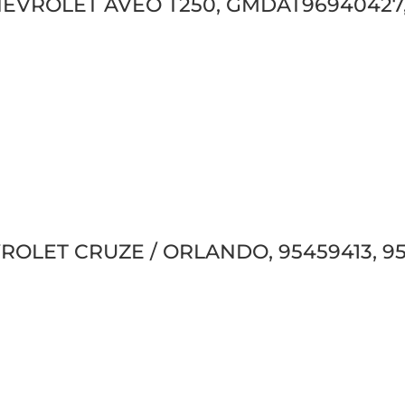
 CHEVROLET AVEO T250, GMDAT96940427, 
EVROLET CRUZE / ORLANDO, 95459413, 9