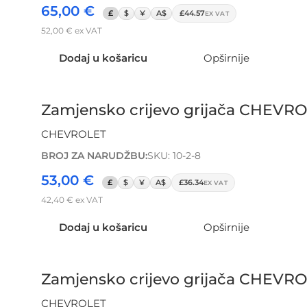
65,00
€
£
$
¥
A$
£44.57
EX VAT
52,00
€
ex VAT
Dodaj u košaricu
Opširnije
Zamjensko crijevo grijača CHEVROLE
CHEVROLET
BROJ ZA NARUDŽBU:
SKU: 10-2-8
53,00
€
£
$
¥
A$
£36.34
EX VAT
42,40
€
ex VAT
Dodaj u košaricu
Opširnije
Zamjensko crijevo grijača CHEVROL
CHEVROLET