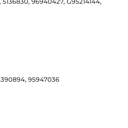
5136830, 96940427, G95214144,
5390894, 95947036