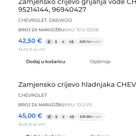
Zamjensko crijevo grijanja vode
95214144, 96940427
CHEVROLET
,
DAEWOO
BROJ ZA NARUDŽBU:
SKU: 10-2-13/OB
42,50
€
£
$
¥
A$
£29.14
EX VAT
34,00
€
ex VAT
Dodaj u košaricu
Opširnije
Zamjensko crijevo hladnjaka CH
CHEVROLET
BROJ ZA NARUDŽBU:
SKU: 10-2-1/S
45,00
€
£
$
¥
A$
£30.85
EX VAT
36,00
€
ex VAT