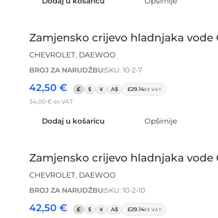
Dodaj u košaricu
Opširnije
Zamjensko crijevo hladnjaka vo
CHEVROLET
,
DAEWOO
BROJ ZA NARUDŽBU:
SKU: 10-2-7
42,50
€
£
$
¥
A$
£29.14
EX VAT
34,00
€
ex VAT
Dodaj u košaricu
Opširnije
Zamjensko crijevo hladnjaka vo
CHEVROLET
,
DAEWOO
BROJ ZA NARUDŽBU:
SKU: 10-2-10
42,50
€
£
$
¥
A$
£29.14
EX VAT