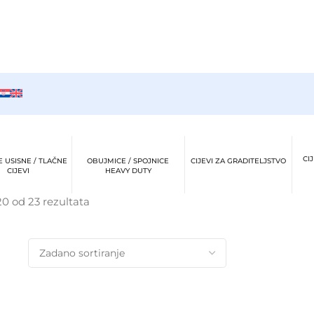
CI
 USISNE / TLAČNE
OBUJMICE / SPOJNICE
CIJEVI ZA GRADITELJSTVO
CIJEVI
HEAVY DUTY
0 od 23 rezultata