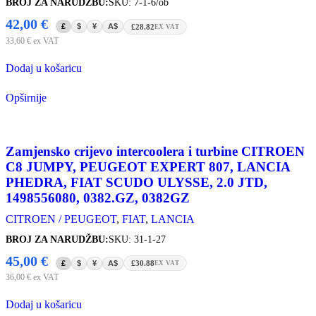
BROJ ZA NARUDŽBU:
SKU: 7-1-6/ob
42,00
€
£
$
¥
A$
£28.82
EX VAT
33,60
€
ex VAT
Dodaj u košaricu
Opširnije
Zamjensko crijevo intercoolera i turbine CITROEN
C8 JUMPY, PEUGEOT EXPERT 807, LANCIA
PHEDRA, FIAT SCUDO ULYSSE, 2.0 JTD,
1498556080, 0382.GZ, 0382GZ
CITROEN / PEUGEOT
,
FIAT
,
LANCIA
BROJ ZA NARUDŽBU:
SKU: 31-1-27
45,00
€
£
$
¥
A$
£30.88
EX VAT
36,00
€
ex VAT
Dodaj u košaricu