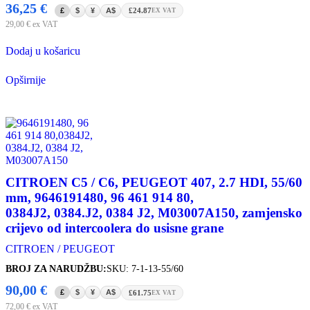
36,25
€
£
$
¥
A$
£24.87
EX VAT
29,00
€
ex VAT
Dodaj u košaricu
Opširnije
CITROEN C5 / C6, PEUGEOT 407, 2.7 HDI, 55/60
mm, 9646191480, 96 461 914 80,
0384J2, 0384.J2, 0384 J2, M03007A150, zamjensko
crijevo od intercoolera do usisne grane
CITROEN / PEUGEOT
BROJ ZA NARUDŽBU:
SKU: 7-1-13-55/60
90,00
€
£
$
¥
A$
£61.75
EX VAT
72,00
€
ex VAT