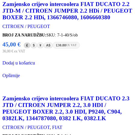
Zamjensko crijevo intercoolera FIAT DUCATO 2.2
JTD-M / CITROEN JUMPER 2.2 HDi / PEUGEOT
BOXER 2.2 HDi, 1366746080, 1606660380
CITROEN / PEUGEOT
BROJ ZA NARUDŽBU:
SKU: 7-1-40/S/ob
45,00
€
£
$
¥
A$
£30.88
EX VAT
36,00
€
ex VAT
Dodaj u košaricu
Opširnije
Zamjensko crijevo intercoolera FIAT DUCATO 2.3
JTD / CITROEN JUMPER 2.2, 3.0 HDI /
PEUGEOT BOXER 2.2, 3.0 HDI, P9240, C904,
0382LK, 1344787080, 0382 LK, 0382.LK
CITROEN / PEUGEOT
,
FIAT