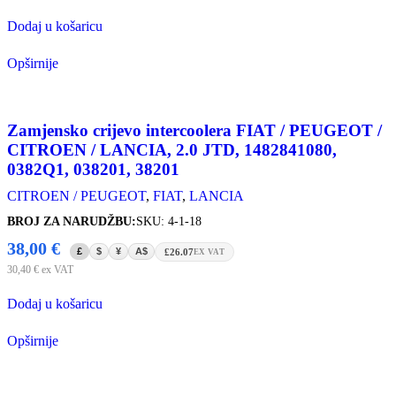
Dodaj u košaricu
Opširnije
Zamjensko crijevo intercoolera FIAT / PEUGEOT /
CITROEN / LANCIA, 2.0 JTD, 1482841080,
0382Q1, 038201, 38201
CITROEN / PEUGEOT
,
FIAT
,
LANCIA
BROJ ZA NARUDŽBU:
SKU: 4-1-18
38,00
€
£
$
¥
A$
£26.07
EX VAT
30,40
€
ex VAT
Dodaj u košaricu
Opširnije