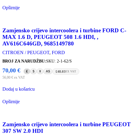
Opširnije
Zamjensko crijevo intercoolera i turbine FORD C-
MAX 1.6 D, PEUGEOT 508 1.6 HDI, ,
AV616C646GD, 9685149780
CITROEN / PEUGEOT
,
FORD
BROJ ZA NARUDŽBU:
SKU: 2-1-62/S
70,00
€
£
$
¥
A$
£48.03
EX VAT
56,00
€
ex VAT
Dodaj u košaricu
Opširnije
Zamjensko crijevo intercoolera i turbine PEUGEOT
307 SW 2.0 HDI