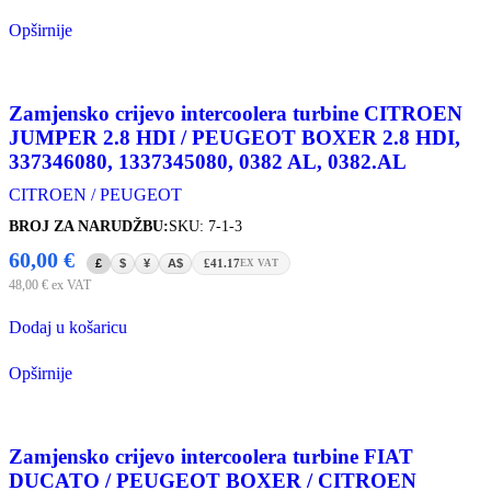
Opširnije
Zamjensko crijevo intercoolera turbine CITROEN
JUMPER 2.8 HDI / PEUGEOT BOXER 2.8 HDI,
337346080, 1337345080, 0382 AL, 0382.AL
CITROEN / PEUGEOT
BROJ ZA NARUDŽBU:
SKU: 7-1-3
60,00
€
£
$
¥
A$
£41.17
EX VAT
48,00
€
ex VAT
Dodaj u košaricu
Opširnije
Zamjensko crijevo intercoolera turbine FIAT
DUCATO / PEUGEOT BOXER / CITROEN