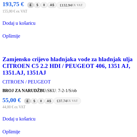
193,75
€
£
$
¥
A$
£132.94
EX VAT
155,00
€
ex VAT
Dodaj u košaricu
Opširnije
Zamjensko crijevo hladnjaka vode za hladnjak ulja
CITROEN C5 2.2 HDI / PEUGEOT 406, 1351 AJ,
1351.AJ, 1351AJ
CITROEN / PEUGEOT
BROJ ZA NARUDŽBU:
SKU: 7-2-1/S/ob
55,00
€
£
$
¥
A$
£37.74
EX VAT
44,00
€
ex VAT
Dodaj u košaricu
Opširnije