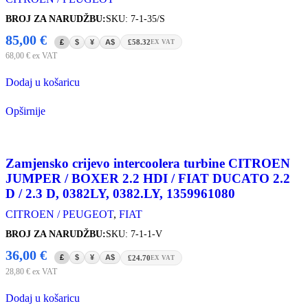
BROJ ZA NARUDŽBU:
SKU: 7-1-35/S
85,00
€
£
$
¥
A$
£58.32
EX VAT
68,00
€
ex VAT
Dodaj u košaricu
Opširnije
Zamjensko crijevo intercoolera turbine CITROEN
JUMPER / BOXER 2.2 HDI / FIAT DUCATO 2.2
D / 2.3 D, 0382LY, 0382.LY, 1359961080
CITROEN / PEUGEOT
,
FIAT
BROJ ZA NARUDŽBU:
SKU: 7-1-1-V
36,00
€
£
$
¥
A$
£24.70
EX VAT
28,80
€
ex VAT
Dodaj u košaricu