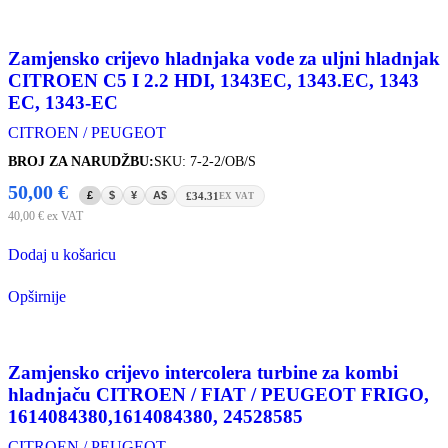
Zamjensko crijevo hladnjaka vode za uljni hladnjak
CITROEN C5 I 2.2 HDI, 1343EC, 1343.EC, 1343
EC, 1343-EC
CITROEN / PEUGEOT
BROJ ZA NARUDŽBU:
SKU: 7-2-2/OB/S
50,00
€
£
$
¥
A$
£34.31
EX VAT
40,00
€
ex VAT
Dodaj u košaricu
Opširnije
Zamjensko crijevo intercolera turbine za kombi
hladnjaču CITROEN / FIAT / PEUGEOT FRIGO,
1614084380,1614084380, 24528585
CITROEN / PEUGEOT