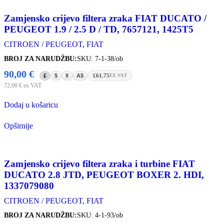
Zamjensko crijevo filtera zraka FIAT DUCATO /
PEUGEOT 1.9 / 2.5 D / TD, 7657121, 1425T5
CITROEN / PEUGEOT
,
FIAT
BROJ ZA NARUDŽBU:
SKU: 7-1-38/ob
90,00
€
£
$
¥
A$
£61.75
EX VAT
72,00
€
ex VAT
Dodaj u košaricu
Opširnije
Zamjensko crijevo filtera zraka i turbine FIAT
DUCATO 2.8 JTD, PEUGEOT BOXER 2. HDI,
1337079080
CITROEN / PEUGEOT
,
FIAT
BROJ ZA NARUDŽBU:
SKU: 4-1-93/ob