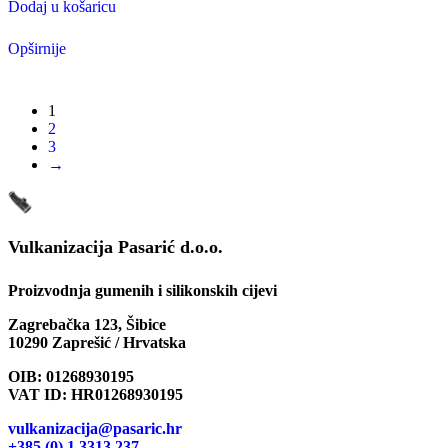
Dodaj u košaricu
Opširnije
1
2
3
→
Vulkanizacija Pasarić d.o.o.
Proizvodnja gumenih i silikonskih cijevi
Zagrebačka 123, Šibice
10290 Zaprešić / Hrvatska
OIB: 01268930195
VAT ID: HR01268930195
vulkanizacija@pasaric.hr
+385 (0) 1 3313 237