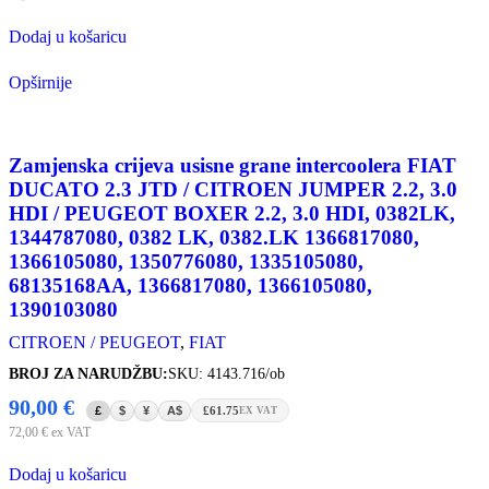
Dodaj u košaricu
Opširnije
Zamjenska crijeva usisne grane intercoolera FIAT
DUCATO 2.3 JTD / CITROEN JUMPER 2.2, 3.0
HDI / PEUGEOT BOXER 2.2, 3.0 HDI, 0382LK,
1344787080, 0382 LK, 0382.LK 1366817080,
1366105080, 1350776080, 1335105080,
68135168AA, 1366817080, 1366105080,
1390103080
CITROEN / PEUGEOT
,
FIAT
BROJ ZA NARUDŽBU:
SKU: 4143.716/ob
90,00
€
£
$
¥
A$
£61.75
EX VAT
72,00
€
ex VAT
Dodaj u košaricu