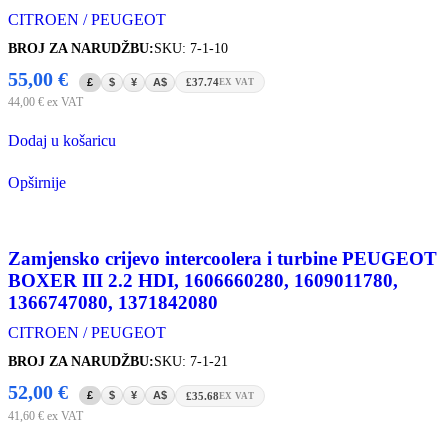
CITROEN / PEUGEOT
BROJ ZA NARUDŽBU:
SKU: 7-1-10
55,00
€
£
$
¥
A$
£37.74
EX VAT
44,00
€
ex VAT
Dodaj u košaricu
Opširnije
Zamjensko crijevo intercoolera i turbine PEUGEOT
BOXER III 2.2 HDI, 1606660280, 1609011780,
1366747080, 1371842080
CITROEN / PEUGEOT
BROJ ZA NARUDŽBU:
SKU: 7-1-21
52,00
€
£
$
¥
A$
£35.68
EX VAT
41,60
€
ex VAT