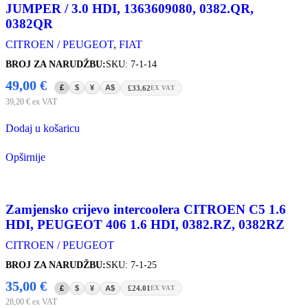
JUMPER / 3.0 HDI, 1363609080, 0382.QR,
0382QR
CITROEN / PEUGEOT
,
FIAT
BROJ ZA NARUDŽBU:
SKU: 7-1-14
49,00
€
£
$
¥
A$
£33.62
EX VAT
39,20
€
ex VAT
Dodaj u košaricu
Opširnije
Zamjensko crijevo intercoolera CITROEN C5 1.6
HDI, PEUGEOT 406 1.6 HDI, 0382.RZ, 0382RZ
CITROEN / PEUGEOT
BROJ ZA NARUDŽBU:
SKU: 7-1-25
35,00
€
£
$
¥
A$
£24.01
EX VAT
28,00
€
ex VAT