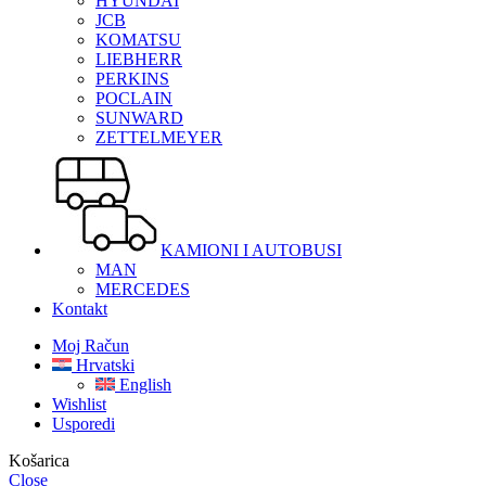
HYUNDAI
JCB
KOMATSU
LIEBHERR
PERKINS
POCLAIN
SUNWARD
ZETTELMEYER
KAMIONI I AUTOBUSI
MAN
MERCEDES
Kontakt
Moj Račun
Hrvatski
English
Wishlist
Usporedi
Košarica
Close