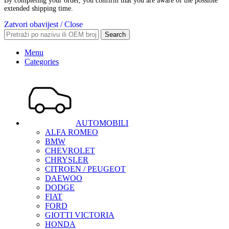
By completing your order, you confirm that you are aware of the possible
extended shipping time.
Zatvori obavijest / Close
Search
Menu
Categories
AUTOMOBILI
ALFA ROMEO
BMW
CHEVROLET
CHRYSLER
CITROEN / PEUGEOT
DAEWOO
DODGE
FIAT
FORD
GIOTTI VICTORIA
HONDA