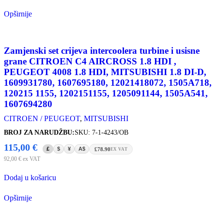
Opširnije
Zamjenski set crijeva intercoolera turbine i usisne
grane CITROEN C4 AIRCROSS 1.8 HDI ,
PEUGEOT 4008 1.8 HDI, MITSUBISHI 1.8 DI-D,
1609931780, 1607695180, 12021418072, 1505A718,
120215 1155, 1202151155, 1205091144, 1505A541,
1607694280
CITROEN / PEUGEOT
,
MITSUBISHI
BROJ ZA NARUDŽBU:
SKU: 7-1-4243/OB
115,00
€
£
$
¥
A$
£78.90
EX VAT
92,00
€
ex VAT
Dodaj u košaricu
Opširnije