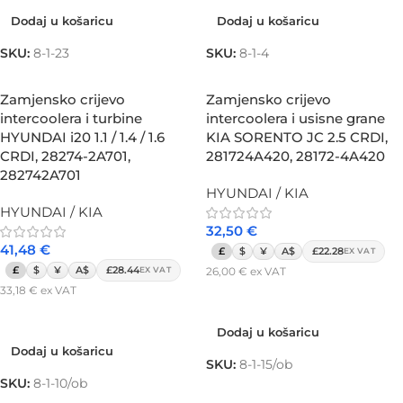
Dodaj u košaricu
Dodaj u košaricu
SKU:
8-1-23
SKU:
8-1-4
Zamjensko crijevo
Zamjensko crijevo
intercoolera i turbine
intercoolera i usisne grane
HYUNDAI i20 1.1 / 1.4 / 1.6
KIA SORENTO JC 2.5 CRDI,
CRDI, 28274-2A701,
281724A420, 28172-4A420
282742A701
HYUNDAI / KIA
HYUNDAI / KIA
32,50
€
41,48
€
£
$
¥
A$
£22.28
EX VAT
£
$
¥
A$
£28.44
26,00
€
ex VAT
EX VAT
33,18
€
ex VAT
Dodaj u košaricu
Dodaj u košaricu
Dodaj u košaricu
Dodaj u košaricu
SKU:
8-1-15/ob
SKU:
8-1-10/ob