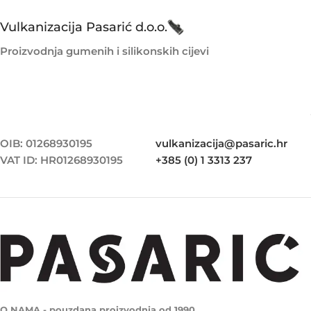
Vulkanizacija Pasarić d.o.o.
Proizvodnja gumenih i silikonskih cijevi
OIB: 01268930195
vulkanizacija@pasaric.hr
VAT ID: HR01268930195
+385 (0) 1 3313 237
O NAMA - pouzdana proizvodnja od 1990.