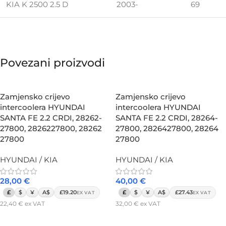
KIA K 2500 2.5 D
2003-
69
Povezani proizvodi
Zamjensko crijevo
Zamjensko crijevo
intercoolera HYUNDAI
intercoolera HYUNDAI
SANTA FE 2.2 CRDI, 28262-
SANTA FE 2.2 CRDI, 28264-
27800, 2826227800, 28262
27800, 2826427800, 28264
27800
27800
HYUNDAI / KIA
HYUNDAI / KIA
28,00
€
40,00
€
£
$
¥
A$
£19.20
£
$
¥
A$
£27.43
EX VAT
EX VAT
22,40
€
ex VAT
32,00
€
ex VAT
Dodaj u košaricu
Dodaj u košaricu