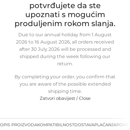
potvrđujete da ste
40,00
€
£
$
¥
A$
£27.43
EX VAT
upoznati s mogućim
32,00
€
ex VAT
produljenim rokom slanja.
-
+
Due to our annual holiday from 1 August
Dodaj u košaricu
2026 to 16 August 2026, all orders received
Buy now
after 30 July 2026 will be processed and
shipped during the week following our
Usporedi
Dodaj na popis kupovine
return.
Share:
14
Osoba gleda upravo ovaj proizvod!
By completing your order, you confirm that
you are aware of the possible extended
Metode plaćanja:
shipping time.
Zatvori obavijest / Close
OPIS PROIZVODA
KOMPATIBILNOST
DOSTAVA
PLAĆANJA
POVRA