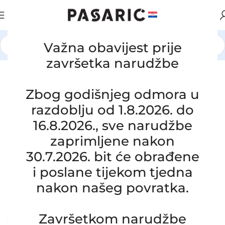
Važna obavijest prije
Početna
/
AUTOMOBILI
/
HYUNDAI / KIA
završetka narudžbe
Click to enlarge
Zbog godišnjeg odmora u
razdoblju od 1.8.2026. do
16.8.2026., sve narudžbe
zaprimljene nakon
30.7.2026. bit će obrađene
Zamjensko crijevo hladnjaka motora
i poslane tijekom tjedna
KIA K 2500, 0K63K15186A
nakon našeg povratka.
SKU:
8-2-3
Stanje:
Novo |
Garancija: 5 god jamstva
Završetkom narudžbe
Dostupno uz narudžbu (isti ili sljedeći radni dan)