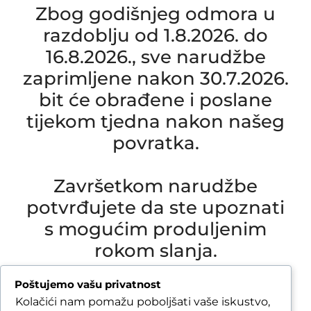
Zbog godišnjeg odmora u
razdoblju od 1.8.2026. do
16.8.2026., sve narudžbe
zaprimljene nakon 30.7.2026.
bit će obrađene i poslane
tijekom tjedna nakon našeg
povratka.
Završetkom narudžbe
potvrđujete da ste upoznati
s mogućim produljenim
rokom slanja.
Due to our annual holiday from 1 August 2026 to
Poštujemo vašu privatnost
16 August 2026, all orders received after 30 July
Kolačići nam pomažu poboljšati vaše iskustvo,