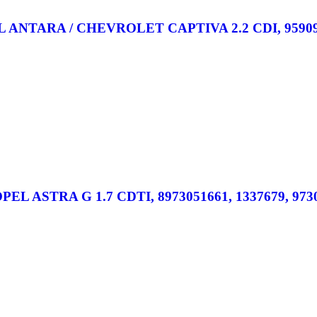
ne OPEL ANTARA / CHEVROLET CAPTIVA 2.2 CDI, 95909
a OPEL ASTRA G 1.7 CDTI, 8973051661, 1337679, 973