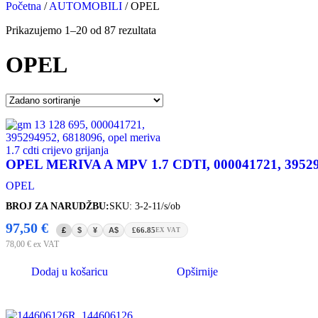
Početna
/
AUTOMOBILI
/
OPEL
Prikazujemo 1–20 od 87 rezultata
OPEL
OPEL MERIVA A MPV 1.7 CDTI, 000041721, 3952949
OPEL
BROJ ZA NARUDŽBU:
SKU: 3-2-11/s/ob
97,50
€
£
$
¥
A$
£66.85
EX VAT
78,00
€
ex VAT
Dodaj u košaricu
Opširnije