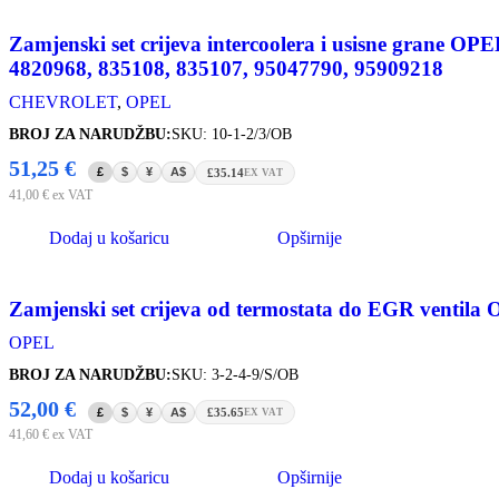
Zamjenski set crijeva intercoolera i usisne gra
4820968, 835108, 835107, 95047790, 95909218
CHEVROLET
,
OPEL
BROJ ZA NARUDŽBU:
SKU: 10-1-2/3/OB
51,25
€
£
$
¥
A$
£35.14
EX VAT
41,00
€
ex VAT
Dodaj u košaricu
Opširnije
Zamjenski set crijeva od termostata do EGR ventil
OPEL
BROJ ZA NARUDŽBU:
SKU: 3-2-4-9/S/OB
52,00
€
£
$
¥
A$
£35.65
EX VAT
41,60
€
ex VAT
Dodaj u košaricu
Opširnije