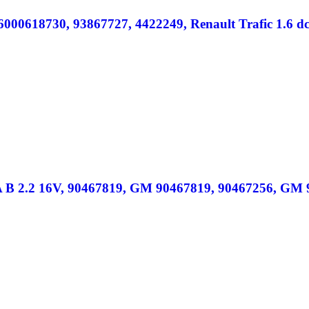
0618730, 93867727, 4422249, Renault Trafic 1.6 dci / 
 B 2.2 16V, 90467819, GM 90467819, 90467256, GM