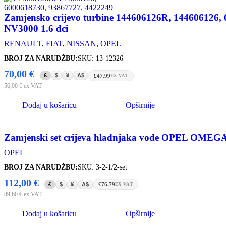
Zamjensko crijevo turbine 144606126R, 144606126, 600
NV3000 1.6 dci
RENAULT
,
FIAT
,
NISSAN
,
OPEL
BROJ ZA NARUDŽBU:
SKU: 13-12326
70,00
€
£
$
¥
A$
£47.99
EX VAT
56,00
€
ex VAT
Dodaj u košaricu
Opširnije
Zamjenski set crijeva hladnjaka vode OPEL OMEGA
OPEL
BROJ ZA NARUDŽBU:
SKU: 3-2-1/2-set
112,00
€
£
$
¥
A$
£76.79
EX VAT
89,60
€
ex VAT
Dodaj u košaricu
Opširnije