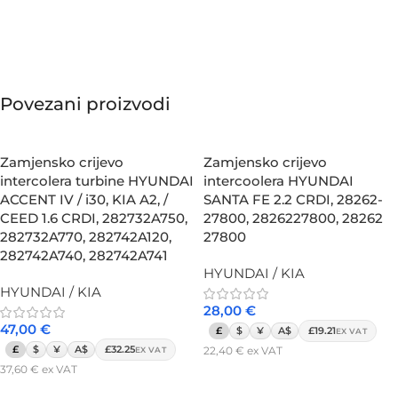
Povezani proizvodi
Zamjensko crijevo
Zamjensko crijevo
intercolera turbine HYUNDAI
intercoolera HYUNDAI
ACCENT IV / i30, KIA A2, /
SANTA FE 2.2 CRDI, 28262-
CEED 1.6 CRDI, 282732A750,
27800, 2826227800, 28262
282732A770, 282742A120,
27800
282742A740, 282742A741
HYUNDAI / KIA
HYUNDAI / KIA
28,00
€
47,00
€
£
$
¥
A$
£19.21
EX VAT
£
$
¥
A$
£32.25
22,40
€
ex VAT
EX VAT
37,60
€
ex VAT
Dodaj u košaricu
Dodaj u košaricu