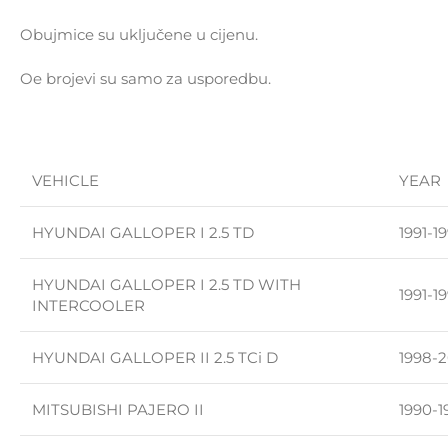
Obujmice su uključene u cijenu.
Oe brojevi su samo za usporedbu.
VEHICLE
YEAR
HYUNDAI GALLOPER I 2.5 TD
1991-1
HYUNDAI GALLOPER I 2.5 TD WITH
1991-1
INTERCOOLER
HYUNDAI GALLOPER II 2.5 TCi D
1998-
MITSUBISHI PAJERO II
1990-1