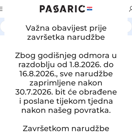
Važna obavijest prije
Početna
/
AUTOMOBILI
/
HYUNDAI / KIA
završetka narudžbe
Click to enlarge
Zbog godišnjeg odmora u
razdoblju od 1.8.2026. do
16.8.2026., sve narudžbe
zaprimljene nakon
30.7.2026. bit će obrađene
i poslane tijekom tjedna
nakon našeg povratka.
Završetkom narudžbe