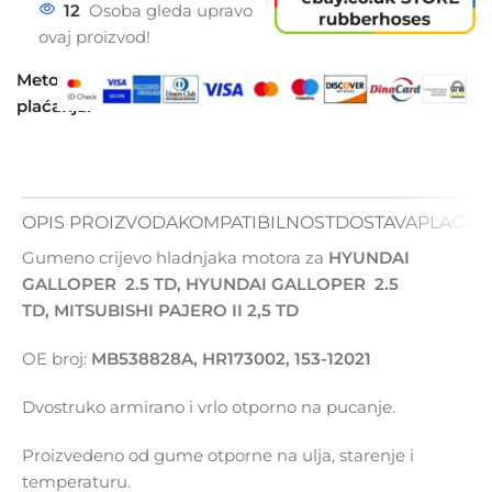
12
Osoba gleda upravo
ovaj proizvod!
Metode
plaćanja:
OPIS PROIZVODA
KOMPATIBILNOST
DOSTAVA
PLAĆAN
Gumeno crijevo hladnjaka motora za
HYUNDAI
GALLOPER 2.5 TD, HYUNDAI GALLOPER 2.5
TD, MITSUBISHI PAJERO II 2,5 TD
OE broj:
MB538828A, HR173002, 153-12021
Dvostruko armirano i vrlo otporno na pucanje.
Proizvedeno od gume otporne na ulja, starenje i
temperaturu.