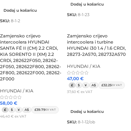
Dodaj u košaricu
Dodaj u košaricu
SKU:
8-1-23
SKU:
8-1-2
Zamjensko crijevo
Zamjensko crijevo
intercoolera HYUNDAI
intercoolera i turbine
SANTA FÉ II (CM) 2.2 CRDi,
HYUNDAI i30 1.4 / 1.6 CRDI,
KIA SORENTO II (XM) 2.2
28273-2A570, 282732A570
CRDi, 282622F050, 28262-
HYUNDAI / KIA
2F050, 282622F800, 28262-
2F800, 282622F000, 28262-
47,00
€
2F000
£
$
¥
A$
£32.25
EX VAT
HYUNDAI / KIA
37,60
€
ex VAT
Dodaj u košaricu
58,00
€
£
$
¥
A$
£39.79
EX VAT
Dodaj u košaricu
46,40
€
ex VAT
SKU:
8-1-12/ob
Dodaj u košaricu