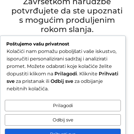
Završetkom narudžbe
potvrđujete da ste upoznati
s mogućim produljenim
rokom slanja.
Due to our annual holiday from 1 August 2026 to
Poštujemo vašu privatnost
16 August 2026, all orders received after 30 July
Kolačići nam pomažu poboljšati vaše iskustvo,
2026 will be processed and shipped during the
isporučiti personalizirani sadržaj i analizirati
week following our return.
promet. Možete odabrati koje kolačiće želite
dopustiti klikom na
Prilagodi
. Kliknite
Prihvati
By completing your order, you confirm that you
sve
za pristanak ili
Odbij sve
za odbijanje
are aware of the possible extended shipping
nebitnih kolačića.
time.
Zatvori obavijest / Close
Prilagodi
Raskid ugovora
Odbij sve