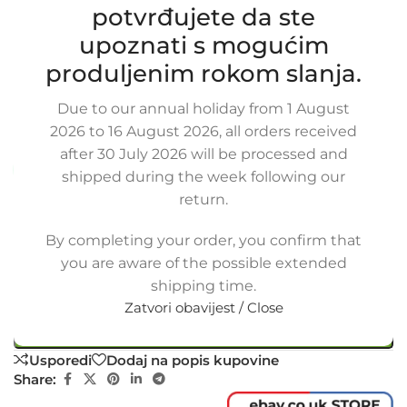
potvrđujete da ste
Zamjensko crijevo hladnjaka motora
upoznati s mogućim
HYUNDAI GALLOPER I 2.5 TD / TCID,
MITSUBISHI PAJERO II 2,5 TD,
produljenim rokom slanja.
MB538828A, HR173002, 153-12021
Due to our annual holiday from 1 August
SKU:
8-2-4/OB
2026 to 16 August 2026, all orders received
Stanje:
Novo |
Garancija: 5 god jamstva
after 30 July 2026 will be processed and
Dostupno uz narudžbu (isti ili sljedeći radni dan)
shipped during the week following our
return.
48,00
€
£
$
¥
A$
£32.93
EX VAT
38,40
€
ex VAT
By completing your order, you confirm that
-
+
you are aware of the possible extended
shipping time.
Dodaj u košaricu
Zatvori obavijest / Close
Buy now
Usporedi
Dodaj na popis kupovine
Share: