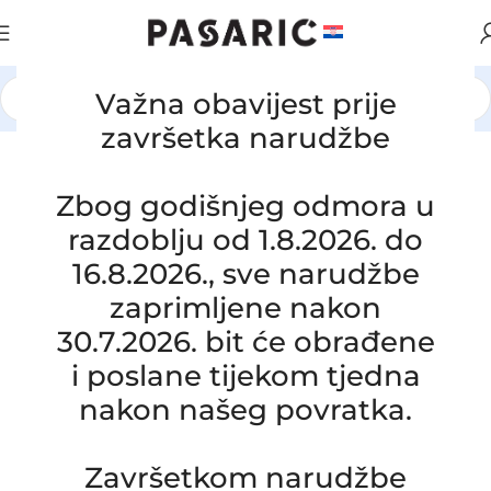
Važna obavijest prije
Početna
/
AUTOMOBILI
/
HYUNDAI / KIA
završetka narudžbe
Click to enlarge
Zbog godišnjeg odmora u
razdoblju od 1.8.2026. do
16.8.2026., sve narudžbe
zaprimljene nakon
30.7.2026. bit će obrađene
i poslane tijekom tjedna
nakon našeg povratka.
Završetkom narudžbe