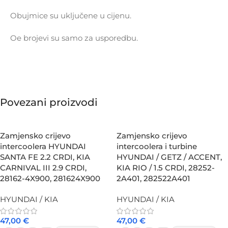
Obujmice su uključene u cijenu.
Oe brojevi su samo za usporedbu.
Povezani proizvodi
Zamjensko crijevo
Zamjensko crijevo
intercoolera HYUNDAI
intercoolera i turbine
SANTA FE 2.2 CRDI, KIA
HYUNDAI / GETZ / ACCENT,
CARNIVAL III 2.9 CRDI,
KIA RIO / 1.5 CRDI, 28252-
28162-4X900, 281624X900
2A401, 282522A401
HYUNDAI / KIA
HYUNDAI / KIA
47,00
€
47,00
€