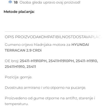
18
Osoba gleda upravo ovaj proizvod!
Metode plaćanja:
OPIS PROIZVODA
KOMPATIBILNOST
DOSTAVA
PLAĆAN
Gumeno crijevo hladnjaka motora za
HYUNDAI
TERRACAN 2.9 CRDi
OE broj:
25411-H1910PH, 25411H1910PH,
25411-H1910,
25411H1910, 25411
Pozicija: gornje.
Dvostruko armirano i vrlo otporno na pucanje.
Proizvedeno od gume otporne na antifrz, starenje i
temperaturu.