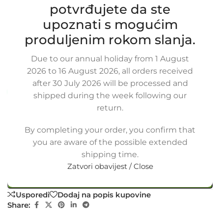
potvrđujete da ste
Zamjensko crijevo hladnjaka motora
upoznati s mogućim
HYUNDAI TERRACAN 2.9 CRDi, 25411-
H1910PH, 25411H1910PH, 25411-H1910,
produljenim rokom slanja.
25411H1910, 25411
Due to our annual holiday from 1 August
SKU:
8-2-12/ob
2026 to 16 August 2026, all orders received
Stanje:
Novo |
Garancija: 2 god jamstva
after 30 July 2026 will be processed and
Dostupno uz narudžbu (isti ili sljedeći radni dan)
shipped during the week following our
return.
40,00
€
£
$
¥
A$
£27.44
EX VAT
32,00
€
ex VAT
By completing your order, you confirm that
-
+
you are aware of the possible extended
shipping time.
Dodaj u košaricu
Zatvori obavijest / Close
Buy now
Usporedi
Dodaj na popis kupovine
Share: