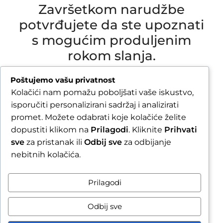
Završetkom narudžbe
potvrđujete da ste upoznati
s mogućim produljenim
rokom slanja.
Due to our annual holiday from 1 August 2026 to
Poštujemo vašu privatnost
16 August 2026, all orders received after 30 July
Kolačići nam pomažu poboljšati vaše iskustvo,
2026 will be processed and shipped during the
isporučiti personalizirani sadržaj i analizirati
week following our return.
promet. Možete odabrati koje kolačiće želite
dopustiti klikom na
Prilagodi
. Kliknite
Prihvati
By completing your order, you confirm that you
sve
za pristanak ili
Odbij sve
za odbijanje
are aware of the possible extended shipping
nebitnih kolačića.
time.
Zatvori obavijest / Close
Prilagodi
Raskid ugovora
Odbij sve