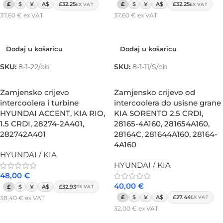
£
$
¥
A$
£32.25
£
$
¥
A$
£32.25
EX VAT
EX VAT
37,60
€
ex VAT
37,60
€
ex VAT
Dodaj u košaricu
Dodaj u košaricu
Dodaj u košaricu
Dodaj u košaricu
SKU:
8-1-22/ob
SKU:
8-1-11/S/ob
Zamjensko crijevo
Zamjensko crijevo od
intercoolera i turbine
intercoolera do usisne grane
HYUNDAI ACCENT, KIA RIO,
KIA SORENTO 2.5 CRDI,
1.5 CRDI, 28274-2A401,
28165-4A160, 281654A160,
282742A401
28164C, 281644A160, 28164-
4A160
HYUNDAI / KIA
HYUNDAI / KIA
48,00
€
40,00
€
£
$
¥
A$
£32.93
EX VAT
£
$
¥
A$
£27.44
38,40
€
ex VAT
EX VAT
32,00
€
ex VAT
Dodaj u košaricu
Dodaj u košaricu