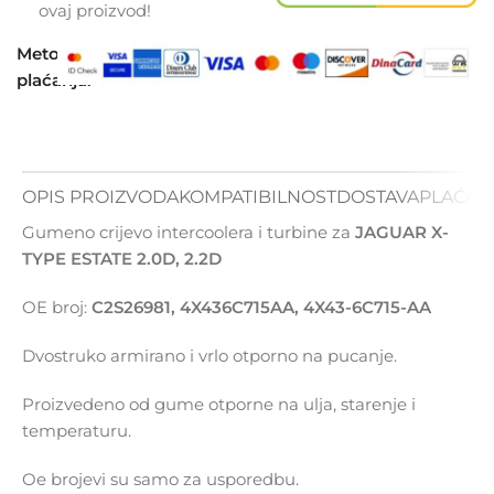
ovaj proizvod!
Metode
plaćanja:
OPIS PROIZVODA
KOMPATIBILNOST
DOSTAVA
PLAĆAN
Gumeno crijevo intercoolera i turbine za
JAGUAR X-
TYPE ESTATE 2.0D, 2.2D
OE broj:
C2S26981, 4X436C715AA, 4X43-6C715-AA
Dvostruko armirano i vrlo otporno na pucanje.
Proizvedeno od gume otporne na ulja, starenje i
temperaturu.
Oe brojevi su samo za usporedbu.