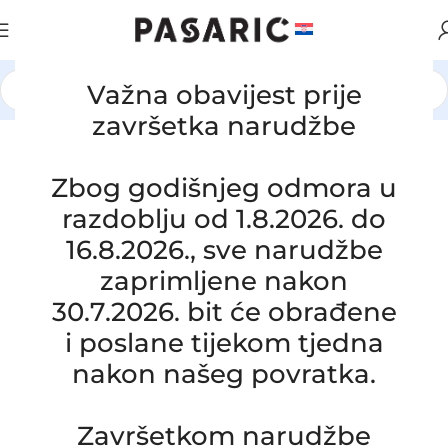
Važna obavijest prije
Početna
/
AUTOMOBILI
/
JAGUAR
završetka narudžbe
Click to enlarge
Zbog godišnjeg odmora u
razdoblju od 1.8.2026. do
16.8.2026., sve narudžbe
zaprimljene nakon
30.7.2026. bit će obrađene
i poslane tijekom tjedna
nakon našeg povratka.
Završetkom narudžbe