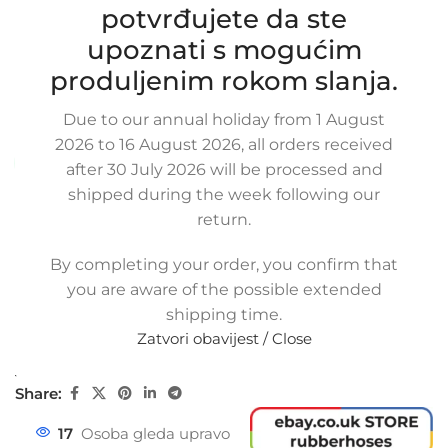
Zamjensko crijevo intercoolera i
potvrđujete da ste
turbine, JAGUAR X-TYPE ESTATE
upoznati s mogućim
2.0D, 2.2D, C2S26981, 4X436C715AA,
4X43-6C715-AA
produljenim rokom slanja.
SKU:
11-1-4
Due to our annual holiday from 1 August
Stanje:
Novo |
Garancija: 5 god jamstva
2026 to 16 August 2026, all orders received
Dostupno uz narudžbu (isti ili sljedeći radni dan)
after 30 July 2026 will be processed and
shipped during the week following our
48,00
€
£
$
¥
A$
£32.91
EX VAT
return.
38,40
€
ex VAT
-
+
By completing your order, you confirm that
you are aware of the possible extended
Dodaj u košaricu
shipping time.
Zatvori obavijest / Close
Buy now
Usporedi
Dodaj na popis kupovine
Share:
17
Osoba gleda upravo