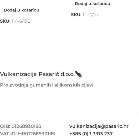
Dodaj u košaricu
Dodaj u košaricu
SKU:
11-1-7/ob
SKU:
11-1-6/OB
Vulkanizacija Pasarić d.o.o.
Proizvodnja gumenih i silikonskih cijevi
OIB: 01268930195
vulkanizacija@pasaric.hr
VAT ID: HR01268930195
+385 (0) 1 3313 237