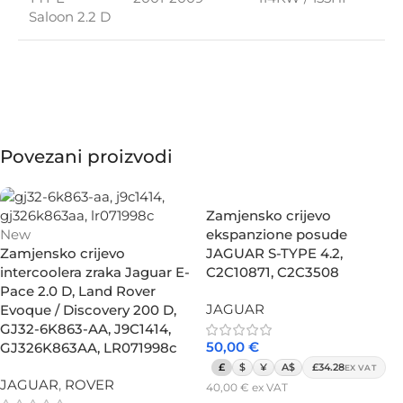
Saloon 2.2 D
Povezani proizvodi
Zamjensko crijevo
New
ekspanzione posude
Zamjensko crijevo
JAGUAR S-TYPE 4.2,
intercoolera zraka Jaguar E-
C2C10871, C2C3508
Pace 2.0 D, Land Rover
JAGUAR
Evoque / Discovery 200 D,
GJ32-6K863-AA, J9C1414,
50,00
€
GJ326K863AA, LR071998c
£
$
¥
A$
£34.28
EX VAT
JAGUAR
,
ROVER
40,00
€
ex VAT