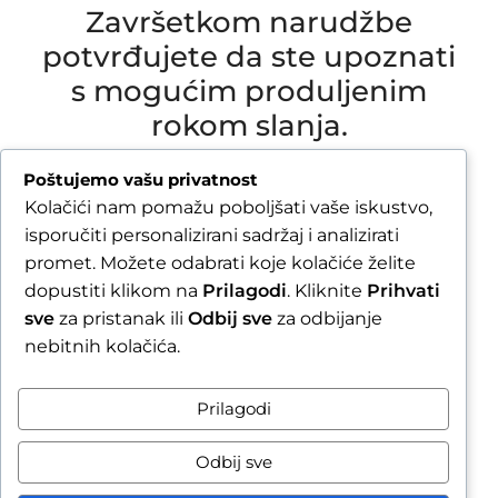
Završetkom narudžbe
potvrđujete da ste upoznati
s mogućim produljenim
rokom slanja.
Due to our annual holiday from 1 August 2026 to
Poštujemo vašu privatnost
16 August 2026, all orders received after 30 July
Kolačići nam pomažu poboljšati vaše iskustvo,
2026 will be processed and shipped during the
isporučiti personalizirani sadržaj i analizirati
week following our return.
promet. Možete odabrati koje kolačiće želite
dopustiti klikom na
Prilagodi
. Kliknite
Prihvati
By completing your order, you confirm that you
sve
za pristanak ili
Odbij sve
za odbijanje
are aware of the possible extended shipping
nebitnih kolačića.
time.
Zatvori obavijest / Close
Prilagodi
Raskid ugovora
Odbij sve