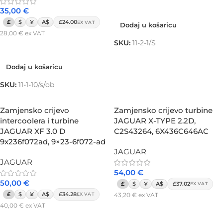
Dodaj u košaricu
35,00
€
£
$
¥
A$
£24.00
EX VAT
Dodaj u košaricu
28,00
€
ex VAT
SKU:
11-2-1/S
Dodaj u košaricu
Dodaj u košaricu
SKU:
11-1-10/s/ob
Zamjensko crijevo
Zamjensko crijevo turbine
intercoolera i turbine
JAGUAR X-TYPE 2.2D,
JAGUAR XF 3.0 D
C2S43264, 6X436C646AC
9x236f072ad, 9×23-6f072-ad
JAGUAR
JAGUAR
54,00
€
50,00
€
£
$
¥
A$
£37.02
EX VAT
£
$
¥
A$
£34.28
43,20
€
ex VAT
EX VAT
40,00
€
ex VAT
Dodaj u košaricu
Dodaj u košaricu