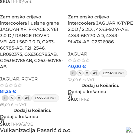
SKU:
11-1-10/s/ob
Zamjensko crijevo
Zamjensko crijevo
intercoolera i usisne grane
intercoolera JAGUAR X-TYPE
JAGUAR XF, F-PACE X 761
2.0D / 2.2D, , 4X43-9247-AB,
3.0 D / RANGE ROVER
4X43-6K770-AD, 4X43-
VELAR L560 3.0 D, GX63-
9L474-AE, C2S26986
6C785-AB, T2H2546,
JAGUAR
LR092375, GX636C785AB,
GX6360785AB, GX63-60785-
40,00
€
AB
£
$
¥
A$
£27.43
EX VAT
JAGUAR
,
ROVER
32,00
€
ex VAT
Dodaj u košaricu
81,25
€
Dodaj u košaricu
£
$
¥
A$
£55.72
EX VAT
SKU:
11-1-2
65,00
€
ex VAT
Dodaj u košaricu
Dodaj u košaricu
SKU:
11-1-9/S/OB
Vulkanizacija Pasarić d.o.o.