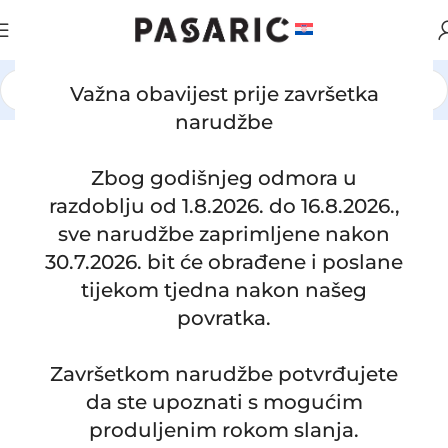
Važna obavijest prije završetka
Početna
/
AUTOMOBILI
/
JAGUAR
narudžbe
Click to enlarge
Zbog godišnjeg odmora u
razdoblju od 1.8.2026. do 16.8.2026.,
sve narudžbe zaprimljene nakon
30.7.2026. bit će obrađene i poslane
tijekom tjedna nakon našeg
povratka.
Zamjensko crijevo ekspanzione
Završetkom narudžbe potvrđujete
posude JAGUAR S-TYPE 4.2,
da ste upoznati s mogućim
C2C10871, C2C3508
produljenim rokom slanja.
SKU:
11-2-1/S