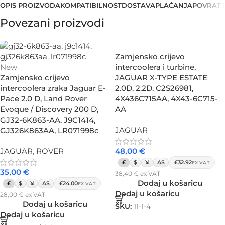
OPIS PROIZVODA
KOMPATIBILNOST
DOSTAVA
PLAĆANJA
POVRAT 
Povezani proizvodi
Zamjensko crijevo
New
intercoolera i turbine,
Zamjensko crijevo
JAGUAR X-TYPE ESTATE
intercoolera zraka Jaguar E-
2.0D, 2.2D, C2S26981,
Pace 2.0 D, Land Rover
4X436C715AA, 4X43-6C715-
Evoque / Discovery 200 D,
AA
GJ32-6K863-AA, J9C1414,
JAGUAR
GJ326K863AA, LR071998c
JAGUAR
,
ROVER
48,00
€
£
$
¥
A$
£32.92
EX VAT
35,00
€
38,40
€
ex VAT
Dodaj u košaricu
£
$
¥
A$
£24.00
EX VAT
Dodaj u košaricu
28,00
€
ex VAT
Dodaj u košaricu
SKU:
11-1-4
Dodaj u košaricu