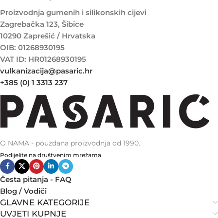
Proizvodnja gumenih i silikonskih cijevi
Zagrebačka 123, Šibice
10290 Zaprešić / Hrvatska
OIB: 01268930195
VAT ID: HR01268930195
vulkanizacija@pasaric.hr
+385 (0) 1 3313 237
O NAMA - pouzdana proizvodnja od 1990.
Podijelite na društvenim mrežama
Česta pitanja - FAQ
Blog / Vodiči
GLAVNE KATEGORIJE
UVJETI KUPNJE