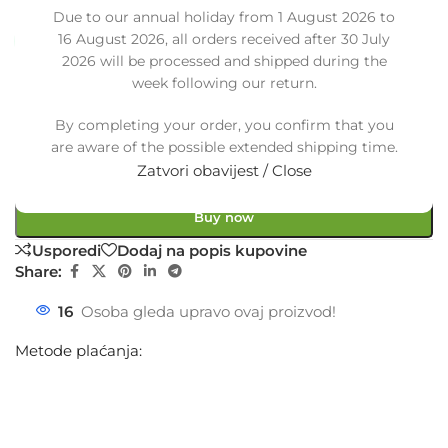
Stanje:
Novo |
Garancija: 5 god jamstva
Due to our annual holiday from 1 August 2026 to
16 August 2026, all orders received after 30 July
Dostupno uz narudžbu (isti ili sljedeći radni dan)
2026 will be processed and shipped during the
50,00
€
week following our return.
£
$
¥
A$
£34.29
EX VAT
40,00
€
ex VAT
By completing your order, you confirm that you
-
+
are aware of the possible extended shipping time.
Zatvori obavijest / Close
Dodaj u košaricu
Buy now
Usporedi
Dodaj na popis kupovine
Share:
16
Osoba gleda upravo ovaj proizvod!
Metode plaćanja: