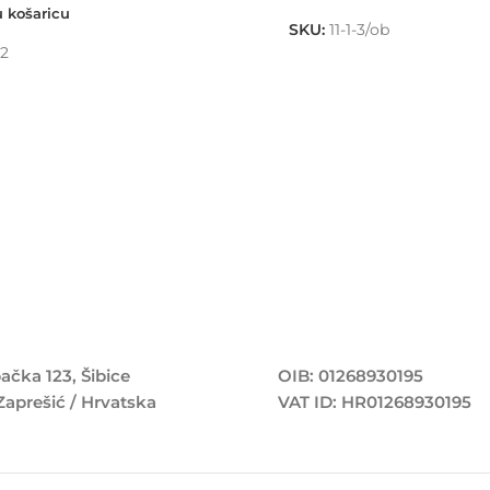
 košaricu
SKU:
11-1-3/ob
-2
ačka 123, Šibice
OIB: 01268930195
Zaprešić / Hrvatska
VAT ID: HR01268930195