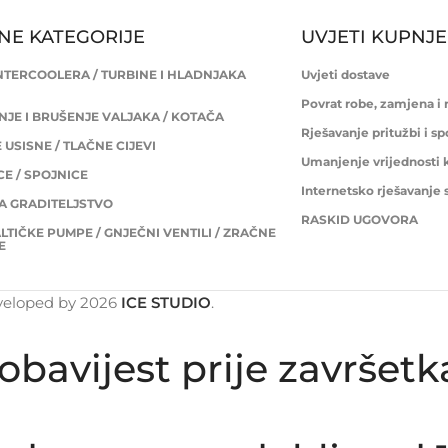
NE KATEGORIJE
UVJETI KUPNJE
INTERCOOLERA / TURBINE I HLADNJAKA
Uvjeti dostave
Povrat robe, zamjena i
JE I BRUŠENJE VALJAKA / KOTAČA
Rješavanje pritužbi i s
USISNE / TLAČNE CIJEVI
Umanjenje vrijednosti 
E / SPOJNICE
Internetsko rješavanje
ZA GRADITELJSTVO
RASKID UGOVORA
LTIČKE PUMPE / GNJEČNI VENTILI / ZRAČNE
E
veloped by
2026
ICE STUDIO
.
obavijest prije završet