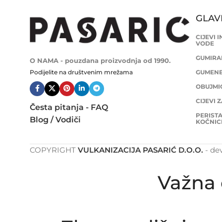
GLAV
CIJEVI 
VODE
GUMIRAN
O NAMA - pouzdana proizvodnja od 1990.
Podijelite na društvenim mrežama
GUMENE 
OBUJMIC
CIJEVI 
Česta pitanja - FAQ
PERISTA
Blog / Vodiči
KOČNIC
COPYRIGHT
VULKANIZACIJA PASARIĆ D.O.O.
- de
Važna 