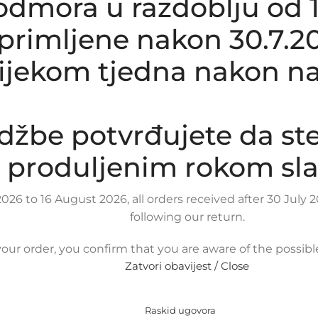
dmora u razdoblju od 1.8
rimljene nakon 30.7.20
tijekom tjedna nakon na
džbe potvrđujete da st
produljenim rokom sla
026 to 16 August 2026, all orders received after 30 Jul
following our return.
our order, you confirm that you are aware of the possib
Zatvori obavijest / Close
Raskid ugovora