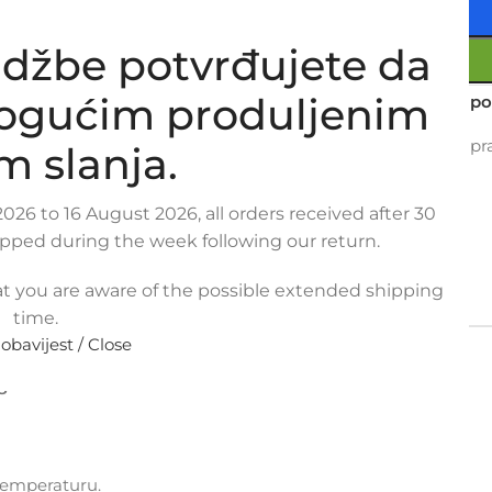
džbe potvrđujete da
mogućim produljenim
Usporedi
Dodaj na po
16
Osoba gleda upra
m slanja.
Metode plaćanja:
026 to 16 August 2026, all orders received after 30
ipped during the week following our return.
t you are aware of the possible extended shipping
PLAĆANJA
POVRAT I REKLAMACIJE
time.
L, donje
 obavijest / Close
8
temperaturu.