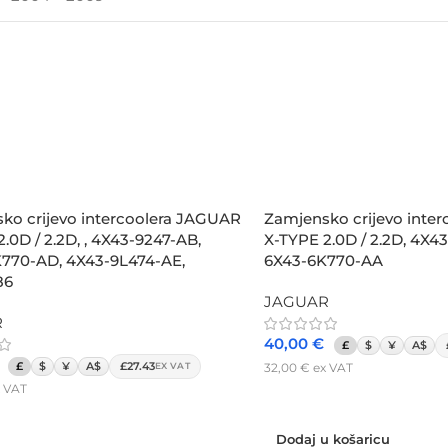
ko crijevo intercoolera JAGUAR
Zamjensko crijevo inte
.0D / 2.2D, , 4X43-9247-AB,
X-TYPE 2.0D / 2.2D, 4X4
770-AD, 4X43-9L474-AE,
6X43-6K770-AA
86
JAGUAR
R
40,00
€
£
$
¥
A$
£
$
¥
A$
£27.43
32,00
€
ex VAT
EX VAT
 VAT
Dodaj u košaricu
 košaricu
Dodaj u košaricu