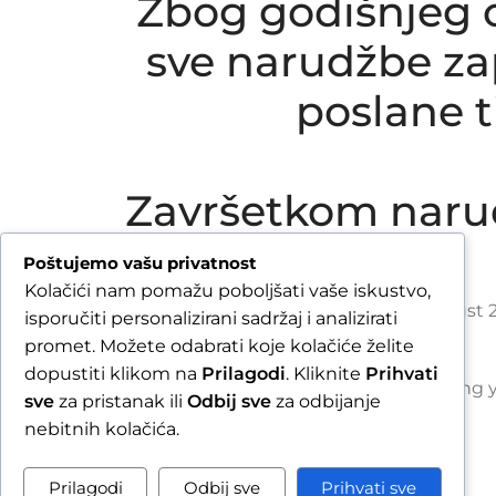
Zbog godišnjeg o
sve narudžbe zap
poslane 
Završetkom naru
Poštujemo vašu privatnost
Kolačići nam pomažu poboljšati vaše iskustvo,
Due to our annual holiday from 1 August 2
isporučiti personalizirani sadržaj i analizirati
promet. Možete odabrati koje kolačiće želite
dopustiti klikom na
Prilagodi
. Kliknite
Prihvati
By completing y
sve
za pristanak ili
Odbij sve
za odbijanje
nebitnih kolačića.
Prilagodi
Odbij sve
Prihvati sve