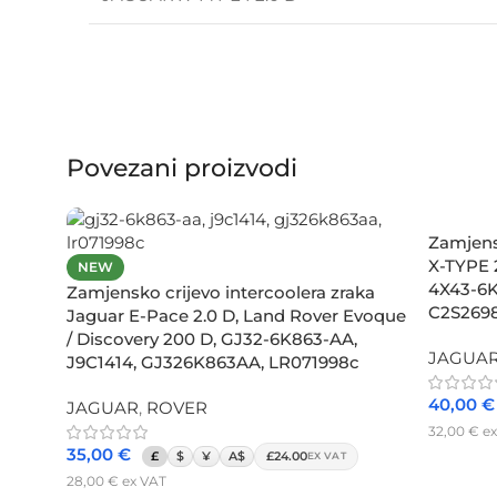
Povezani proizvodi
Zamjens
X-TYPE 2
NEW
4X43-6K
Zamjensko crijevo intercoolera zraka
C2S269
Jaguar E-Pace 2.0 D, Land Rover Evoque
/ Discovery 200 D, GJ32-6K863-AA,
JAGUA
J9C1414, GJ326K863AA, LR071998c
40,00
€
JAGUAR
,
ROVER
32,00
€
ex
35,00
€
£
$
¥
A$
£24.00
EX VAT
Dodaj u
28,00
€
ex VAT