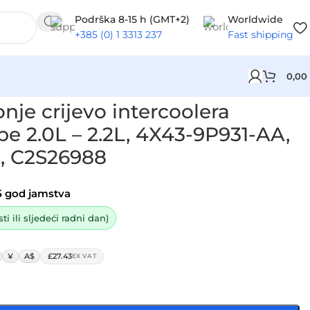
Podrška 8-15 h (GMT+2)
Worldwide
+385 (0) 1 3313 237
Fast shipping
0,00
931-AA, 4X439P931AA, C2S26988
je crijevo intercoolera
e 2.0L – 2.2L, 4X43-9P931-AA,
, C2S26988
5 god jamstva
i ili sljedeći radni dan)
¥
A$
£27.43
EX VAT