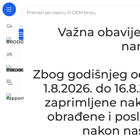
Važna obavije
Kategorije
Naslovna
Za Tvrtke I Obrte – B2B Registra
Početna
/
AUTOMOBILI
/
JAGUAR
/
Zamjensko donje
na
Zbog godišnjeg o
1.8.2026. do 16.
zaprimljene nak
obrađene i pos
nakon na