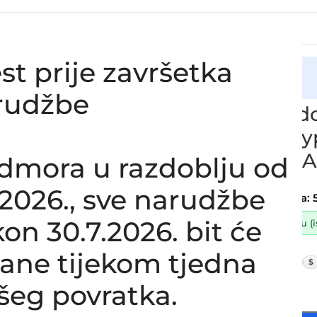
st prije završetka
cija
 crijevo intercoolera JAGUAR X-Type 2.0L – 2.2L, 4X43-9P
rudžbe
Zamjensko don
JAGUAR X-Typ
4X439P931AA
dmora u razdoblju od
SKU:
11-1-5
8.2026., sve narudžbe
Stanje:
Novo |
Garancija: 
on 30.7.2026. bit će
Dostupno uz narudžbu (ist
40,00
€
lane tijekom tjedna
£
$
32,00
€
ex VAT
šeg povratka.
-
+