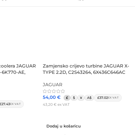
rcoolera JAGUAR
Zamjensko crijevo turbine JAGUAR X-
3-6K770-AE,
TYPE 2.2D, C2S43264, 6X436C646AC
JAGUAR
54,00
€
£
$
¥
A$
£37.02
EX VAT
£27.43
43,20
€
ex VAT
EX VAT
Dodaj u košaricu
Dodaj u košaricu