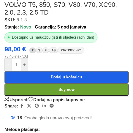
VOLVO T5, 850, S70, V80, V70, XC90,
2.0, 2.3, 2.5 TD
SKU:
9-1-3
Stanje:
Novo |
Garancija: 5 god jamstva
Dostupno uz narudžbu (isti ili sljedeći radni dan)
98,00
€
£
$
¥
A$
£67.19
EX VAT
78,40
€
ex VAT
-
+
Dodaj u košaricu
Buy now
Usporedi
Dodaj na popis kupovine
Share:
18
Osoba gleda upravo ovaj proizvod!
Metode plaćanja: