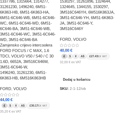
1530297, 31261896, 1324644,
1324645, 1344155, 1530297,
3M516C646YH, 6M516K863JA,
3M51-6C646-YH, 6M51-6K863-
JA, 3M51-6C646-Y,
3M516C646Y
FORD
,
VOLVO
Zamjensko crijevo intercoolera
40,00
€
FORD FOCUS / C MAX, 1.6
TDCI, VOLVO V50 / S40 / C 30
£
$
¥
A$
£27.43
EX VAT
1.6D, 6652A, 3M516C646W,
32,00
€
ex VAT
3M51-6C646-W,
Dodaj u košaricu
1496240, 31261230, 6M51-
6K863-HB, 6M516K863HB
Dodaj u košaricu
FORD
,
VOLVO
SKU:
2-1-12/ob
44,00
€
£
$
¥
A$
£30.17
EX VAT
35,20
€
ex VAT