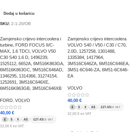
Dodaj u košaricu
Dodaj u košaricu
SKU:
2-1-20/OB
Zamjensko crijevo intercoolera i
Zamjensko crijevo intercoolera
turbine, FORD FOCUS II/C-
VOLVO S40 / V50 / C30 / C70,
MAX, 1.6 TDCI, VOLVO V50
2.0D, 1257258, 1301488,
C30 S40 1.6 D, 1496239,
1335384, 1417964,
1525112, 6652A, 6M516K863GA,
3M516C646ZA, 6M516C646EA,
6M516K863GC, 9M516C646AD,
3M51-6C646-ZA, 6M51-6C646-
1346295, 1314366, 31274154,
EA
1252691, 3M516C646XE,
VOLVO
6M516K863GB, 3M516C646XB
FORD
,
VOLVO
40,00
€
£
$
¥
A$
£27.43
EX VAT
40,00
€
32,00
€
ex VAT
£
$
¥
A$
£27.43
EX VAT
Dodaj u košaricu
32,00
€
ex VAT