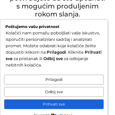
s mogućim produljenim
rokom slanja.
Due to our annual holiday from 1 August 2026 to
Poštujemo vašu privatnost
16 August 2026, all orders received after 30 July
Kolačići nam pomažu poboljšati vaše iskustvo,
2026 will be processed and shipped during the
isporučiti personalizirani sadržaj i analizirati
week following our return.
promet. Možete odabrati koje kolačiće želite
dopustiti klikom na
Prilagodi
. Kliknite
Prihvati
By completing your order, you confirm that you
sve
za pristanak ili
Odbij sve
za odbijanje
are aware of the possible extended shipping
nebitnih kolačića.
time.
Zatvori obavijest / Close
Prilagodi
Raskid ugovora
Odbij sve
Prihvati sve