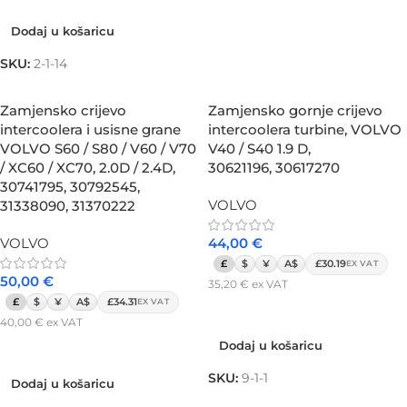
Dodaj u košaricu
SKU:
2-1-14
Zamjensko crijevo
Zamjensko gornje crijevo
intercoolera i usisne grane
intercoolera turbine, VOLVO
VOLVO S60 / S80 / V60 / V70
V40 / S40 1.9 D,
/ XC60 / XC70, 2.0D / 2.4D,
30621196, 30617270
30741795, 30792545,
VOLVO
31338090, 31370222
VOLVO
44,00
€
£
$
¥
A$
£30.19
EX VAT
50,00
€
35,20
€
ex VAT
£
$
¥
A$
£34.31
EX VAT
Dodaj u košaricu
40,00
€
ex VAT
Dodaj u košaricu
Dodaj u košaricu
SKU:
9-1-1
Dodaj u košaricu