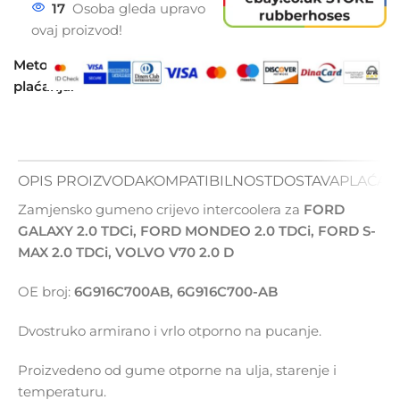
17
Osoba gleda upravo
ovaj proizvod!
Metode
plaćanja:
OPIS PROIZVODA
KOMPATIBILNOST
DOSTAVA
PLAĆAN
Zamjensko gumeno crijevo intercoolera za
FORD
GALAXY 2.0 TDCi, FORD MONDEO 2.0 TDCi, FORD S-
MAX 2.0 TDCi, VOLVO V70 2.0 D
OE broj:
6G916C700AB,
6G916C700-AB
Dvostruko armirano i vrlo otporno na pucanje.
Proizvedeno od gume otporne na ulja, starenje i
temperaturu.