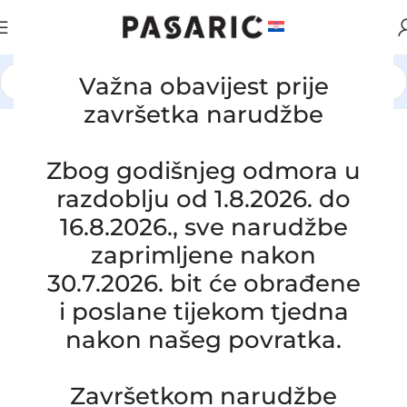
Važna obavijest prije
Početna
/
AUTOMOBILI
/
VOLVO
završetka narudžbe
Click to enlarge
Zbog godišnjeg odmora u
razdoblju od 1.8.2026. do
16.8.2026., sve narudžbe
zaprimljene nakon
30.7.2026. bit će obrađene
i poslane tijekom tjedna
nakon našeg povratka.
Završetkom narudžbe