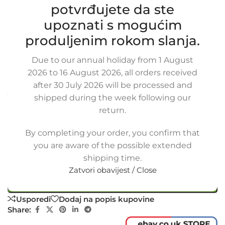
potvrđujete da ste
Zamjensko crijevo intercoolera za
upoznati s mogućim
FORD MONDEO / S MAX / GALAXY
2.0 TDCI, VOLVO V70 2.0 D,
produljenim rokom slanja.
6G916C700AB, 6G916C700-AB
Due to our annual holiday from 1 August
SKU:
2-1-41-V
2026 to 16 August 2026, all orders received
Stanje:
Novo |
Garancija: 5 god jamstva
after 30 July 2026 will be processed and
Dostupno uz narudžbu (isti ili sljedeći radni dan)
shipped during the week following our
return.
52,00
€
£
$
¥
A$
£35.68
EX VAT
41,60
€
ex VAT
By completing your order, you confirm that
-
+
you are aware of the possible extended
shipping time.
Dodaj u košaricu
Zatvori obavijest / Close
Buy now
Usporedi
Dodaj na popis kupovine
Share: