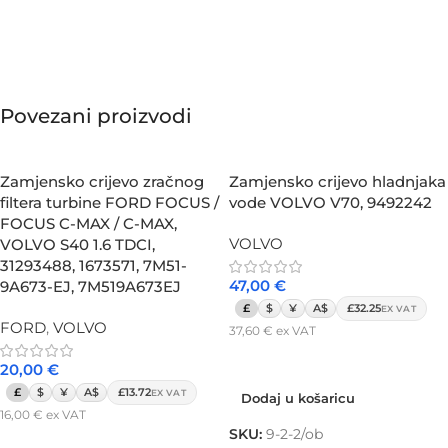
Povezani proizvodi
Zamjensko crijevo zračnog
Zamjensko crijevo hladnjaka
filtera turbine FORD FOCUS /
vode VOLVO V70, 9492242
FOCUS C-MAX / C-MAX,
VOLVO
VOLVO S40 1.6 TDCI,
31293488, 1673571, 7M51-
47,00
€
9A673-EJ, 7M519A673EJ
£
$
¥
A$
£32.25
EX VAT
FORD
,
VOLVO
37,60
€
ex VAT
Dodaj u košaricu
20,00
€
£
$
¥
A$
£13.72
EX VAT
Dodaj u košaricu
16,00
€
ex VAT
SKU:
9-2-2/ob
Dodaj u košaricu