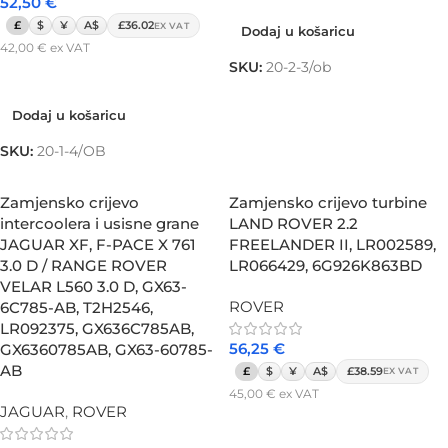
52,50
€
£
$
¥
A$
£36.02
EX VAT
Dodaj u košaricu
42,00
€
ex VAT
SKU:
20-2-3/ob
Dodaj u košaricu
Dodaj u košaricu
SKU:
20-1-4/OB
Zamjensko crijevo
Zamjensko crijevo turbine
intercoolera i usisne grane
LAND ROVER 2.2
JAGUAR XF, F-PACE X 761
FREELANDER II, LR002589,
3.0 D / RANGE ROVER
LR066429, 6G926K863BD
VELAR L560 3.0 D, GX63-
ROVER
6C785-AB, T2H2546,
LR092375, GX636C785AB,
56,25
€
GX6360785AB, GX63-60785-
AB
£
$
¥
A$
£38.59
EX VAT
45,00
€
ex VAT
JAGUAR
,
ROVER
Dodaj u košaricu