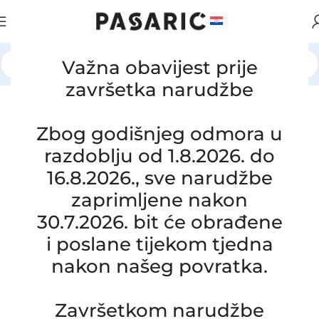
Važna obavijest prije
Početna
/
AUTOMOBILI
/
ROVER
završetka narudžbe
Click to enlarge
Zbog godišnjeg odmora u
razdoblju od 1.8.2026. do
16.8.2026., sve narudžbe
zaprimljene nakon
30.7.2026. bit će obrađene
i poslane tijekom tjedna
nakon našeg povratka.
Završetkom narudžbe