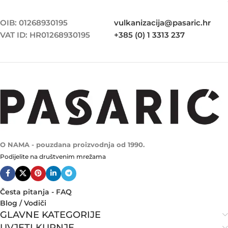
OIB: 01268930195
vulkanizacija@pasaric.hr
VAT ID: HR01268930195
+385 (0) 1 3313 237
O NAMA - pouzdana proizvodnja od 1990.
Podijelite na društvenim mrežama
Česta pitanja - FAQ
Blog / Vodiči
GLAVNE KATEGORIJE
UVJETI KUPNJE