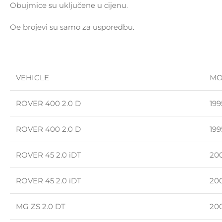
Obujmice su uključene u cijenu.
Oe brojevi su samo za usporedbu.
VEHICLE
MO
ROVER 400 2.0 D
199
ROVER 400 2.0 D
199
ROVER 45 2.0 iDT
20
ROVER 45 2.0 iDT
20
MG ZS 2.0 DT
200