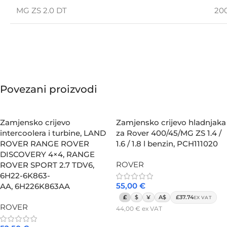
MG ZS 2.0 DT
200
Povezani proizvodi
Zamjensko crijevo
Zamjensko crijevo hladnjaka
intercoolera i turbine, LAND
za Rover 400/45/MG ZS 1.4 /
ROVER RANGE ROVER
1.6 / 1.8 l benzin, PCH111020
DISCOVERY 4×4, RANGE
ROVER
ROVER SPORT 2.7 TDV6,
6H22-6K863-
55,00
€
AA, 6H226K863AA
£
$
¥
A$
£37.74
EX VAT
ROVER
44,00
€
ex VAT
Dodaj u košaricu