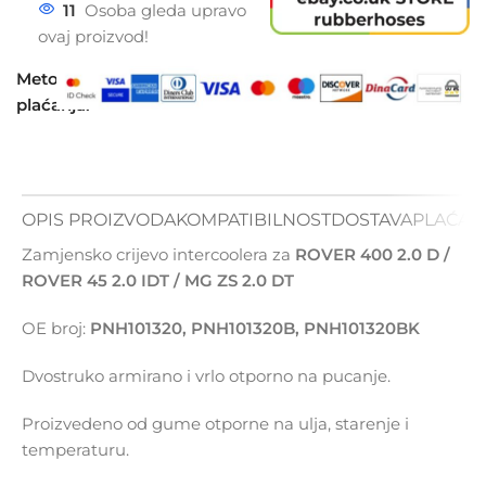
11
Osoba gleda upravo
ovaj proizvod!
Metode
plaćanja:
OPIS PROIZVODA
KOMPATIBILNOST
DOSTAVA
PLAĆAN
Zamjensko crijevo intercoolera za
ROVER 400 2.0 D /
ROVER 45 2.0 IDT / MG ZS 2.0 DT
OE broj:
PNH101320, PNH101320B, PNH101320BK
Dvostruko armirano i vrlo otporno na pucanje.
Proizvedeno od gume otporne na ulja, starenje i
temperaturu.