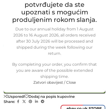
potvrđujete da ste
Zamjensko crijevo intercoolera usisne
upoznati s mogućim
grane ROVER 400 2.0 D / ROVER 45
2.0 IDT / MG ZS 2.0 DT, PNH101320,
produljenim rokom slanja.
PNH101320B, PNH101320BK
Due to our annual holiday from 1 August
SKU:
20-1-18/OB
2026 to 16 August 2026, all orders received
Stanje:
Novo |
Garancija: 5 god jamstva
after 30 July 2026 will be processed and
Dostupno uz narudžbu (isti ili sljedeći radni dan)
shipped during the week following our
return.
52,50
€
£
$
¥
A$
£36.02
EX VAT
42,00
€
ex VAT
By completing your order, you confirm that
-
+
you are aware of the possible extended
shipping time.
Dodaj u košaricu
Zatvori obavijest / Close
Buy now
Usporedi
Dodaj na popis kupovine
Share: