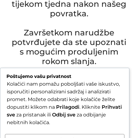
tijekom tjedna nakon našeg
povratka.
Završetkom narudžbe
potvrđujete da ste upoznati
s mogućim produljenim
rokom slanja.
Due to our annual holiday from 1 August 2026 to
Poštujemo vašu privatnost
16 August 2026, all orders received after 30 July
Kolačići nam pomažu poboljšati vaše iskustvo,
2026 will be processed and shipped during the
isporučiti personalizirani sadržaj i analizirati
week following our return.
promet. Možete odabrati koje kolačiće želite
dopustiti klikom na
Prilagodi
. Kliknite
Prihvati
By completing your order, you confirm that you
sve
za pristanak ili
Odbij sve
za odbijanje
are aware of the possible extended shipping
nebitnih kolačića.
time.
Zatvori obavijest / Close