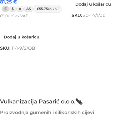
81,25
€
Dodaj u košaricu
£
$
¥
A$
£55.75
EX VAT
SKU:
20-1-7/1/ob
65,00
€
ex VAT
Dodaj u košaricu
Dodaj u košaricu
SKU:
11-1-9/S/OB
Vulkanizacija Pasarić d.o.o.
Proizvodnja gumenih i silikonskih cijevi