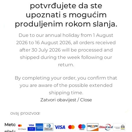
LR002589, LR066429, 6G926K863BD
potvrđujete da ste
SKU:
20-1-7/1/ob
upoznati s mogućim
Stanje:
Novo |
Garancija: 5 god jamstva
produljenim rokom slanja.
Dostupno uz narudžbu (isti ili sljedeći radni dan)
Due to our annual holiday from 1 August
56,25
€
£
$
¥
A$
£38.57
EX VAT
2026 to 16 August 2026, all orders received
45,00
€
ex VAT
after 30 July 2026 will be processed and
-
+
shipped during the week following our
return.
Dodaj u košaricu
By completing your order, you confirm that
Buy now
you are aware of the possible extended
Usporedi
Dodaj na popis kupovine
shipping time.
Share:
Zatvori obavijest / Close
12
Osoba gleda upravo
ovaj proizvod!
Metode
plaćanja: