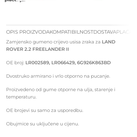
OPIS PROIZVODA
KOMPATIBILNOST
DOSTAVA
PLAĆAN
Zamjensko gumeno crijevo usisa zraka za
LAND
ROVER 2.2 FREELANDER II
OE broj:
LR002589, LR066429, 6G926K863BD
Dvostruko armirano i vrlo otporno na pucanje.
Proizvedeno od gume otporne na ulja, starenje i
temperaturu.
OE brojevi su samo za usporedbu.
Obujmice su uključene u cijenu.