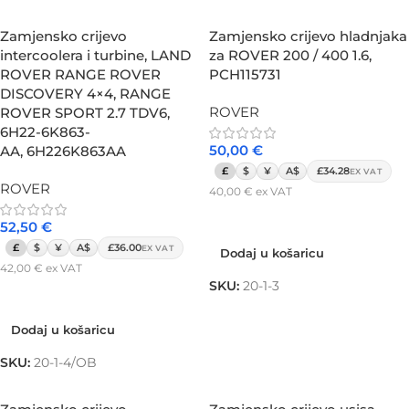
Zamjensko crijevo
Zamjensko crijevo hladnjaka
intercoolera i turbine, LAND
za ROVER 200 / 400 1.6,
ROVER RANGE ROVER
PCH115731
DISCOVERY 4×4, RANGE
ROVER
ROVER SPORT 2.7 TDV6,
6H22-6K863-
50,00
€
AA, 6H226K863AA
£
$
¥
A$
£34.28
EX VAT
ROVER
40,00
€
ex VAT
Dodaj u košaricu
52,50
€
£
$
¥
A$
£36.00
EX VAT
Dodaj u košaricu
42,00
€
ex VAT
SKU:
20-1-3
Dodaj u košaricu
Dodaj u košaricu
SKU:
20-1-4/OB