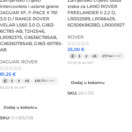
Zamjensko crijevo
Zamjensko crijevo usisa
intercoolera i usisne grane
zraka za LAND ROVER
JAGUAR XF, F-PACE X 761
FREELANDER II 2.2 D,
3.0 D / RANGE ROVER
LR002589, LR066429,
VELAR L560 3.0 D, GX63-
6G926K863BD, LR000927
6C785-AB, T2H2546,
ROVER
LR092375, GX636C785AB,
GX6360785AB, GX63-60785-
25,00
€
AB
£
$
¥
A$
£17.14
EX VAT
JAGUAR
,
ROVER
20,00
€
ex VAT
Dodaj u košaricu
81,25
€
£
$
¥
A$
£55.71
EX VAT
Dodaj u košaricu
65,00
€
ex VAT
SKU:
20-1-7/2
Dodaj u košaricu
Dodaj u košaricu
SKU:
11-1-9/S/OB