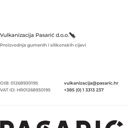
Vulkanizacija Pasarić d.o.o.
Proizvodnja gumenih i silikonskih cijevi
OIB: 01268930195
vulkanizacija@pasaric.hr
VAT ID: HR01268930195
+385 (0) 1 3313 237