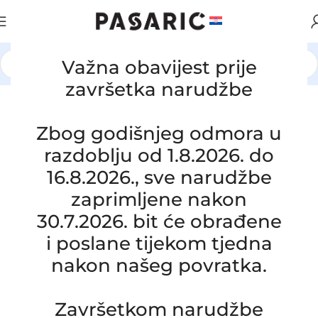
Važna obavijest prije
Početna
/
AUTOMOBILI
/
ROVER
završetka narudžbe
Click to enlarge
Zbog godišnjeg odmora u
razdoblju od 1.8.2026. do
16.8.2026., sve narudžbe
zaprimljene nakon
30.7.2026. bit će obrađene
i poslane tijekom tjedna
nakon našeg povratka.
Zamjensko crijevo turbine LAND
ROVER 2.2 FREELANDER II,
Završetkom narudžbe