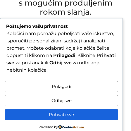
s mogućim produljenim
rokom slanja.
Due to our annual holiday from 1 August 2026 to
Poštujemo vašu privatnost
16 August 2026, all orders received after 30 July
Kolačići nam pomažu poboljšati vaše iskustvo,
2026 will be processed and shipped during the
isporučiti personalizirani sadržaj i analizirati
week following our return.
promet. Možete odabrati koje kolačiće želite
dopustiti klikom na
Prilagodi
. Kliknite
Prihvati
By completing your order, you confirm that you
sve
za pristanak ili
Odbij sve
za odbijanje
are aware of the possible extended shipping
nebitnih kolačića.
time.
Zatvori obavijest / Close
Prilagodi
Raskid ugovora
Odbij sve
Prihvati sve
Powered by
sporedi
Wishlist
Cart