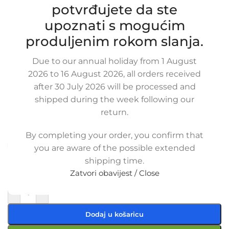
potvrđujete da ste
upoznati s mogućim
produljenim rokom slanja.
Due to our annual holiday from 1 August
Zamjensko donje crijevo intercoolera
2026 to 16 August 2026, all orders received
after 30 July 2026 will be processed and
i usine grane LANCIA LYBRA 1,9 / 2.4
shipped during the week following our
JTD, 46458084
return.
SKU:
31-1-26
Stanje:
Novo |
Garancija: 5 god jamstva
By completing your order, you confirm that
Dostupno uz narudžbu (isti ili sljedeći radni dan)
you are aware of the possible extended
shipping time.
22,00
€
£
$
¥
A$
£15.09
EX VAT
Zatvori obavijest / Close
17,60
€
ex VAT
-
+
Dodaj u košaricu