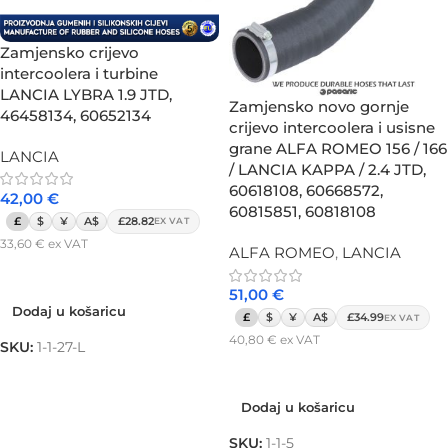
Zamjensko crijevo
intercoolera i turbine
LANCIA LYBRA 1.9 JTD,
Zamjensko novo gornje
46458134, 60652134
crijevo intercoolera i usisne
grane ALFA ROMEO 156 / 166
LANCIA
/ LANCIA KAPPA / 2.4 JTD,
60618108, 60668572,
42,00
€
60815851, 60818108
£
$
¥
A$
£28.82
EX VAT
33,60
€
ex VAT
ALFA ROMEO
,
LANCIA
Dodaj u košaricu
51,00
€
Dodaj u košaricu
£
$
¥
A$
£34.99
EX VAT
40,80
€
ex VAT
SKU:
1-1-27-L
Dodaj u košaricu
Dodaj u košaricu
SKU:
1-1-5