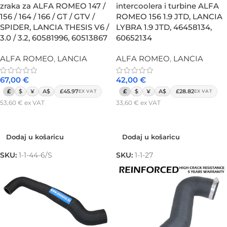
intercoolera i turbine ALFA
zraka za ALFA ROMEO 147 /
ROMEO 156 1.9 JTD, LANCIA
156 / 164 / 166 / GT / GTV /
LYBRA 1.9 JTD, 46458134,
SPIDER, LANCIA THESIS V6 /
60652134
3.0 / 3.2, 60581996, 60513867
ALFA ROMEO
,
LANCIA
ALFA ROMEO
,
LANCIA
42,00
€
67,00
€
£
$
¥
A$
£28.82
£
$
¥
A$
£45.97
EX VAT
EX VAT
33,60
€
ex VAT
53,60
€
ex VAT
Dodaj u košaricu
Dodaj u košaricu
Dodaj u košaricu
Dodaj u košaricu
SKU:
1-1-27
SKU:
1-1-44-6/S