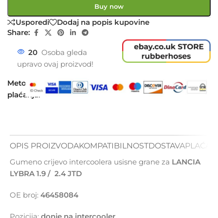
Buy now
Usporedi
Dodaj na popis kupovine
Share:
20
Osoba gleda
upravo ovaj proizvod!
Metode
plaćanja:
OPIS PROIZVODA
KOMPATIBILNOST
DOSTAVA
PLAĆAN
Gumeno crijevo intercoolera usisne grane za
LANCIA
LYBRA 1.9 / 2.4 JTD
OE broj:
46458084
Pozicija:
donje na intercooler