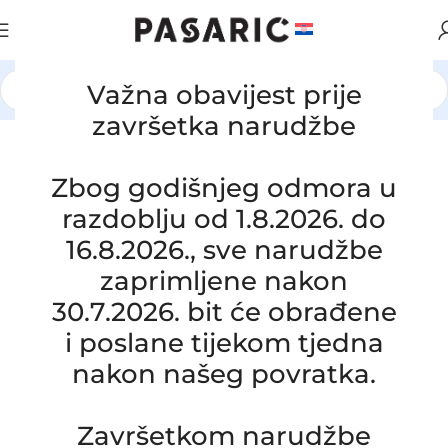
Važna obavijest prije
Početna
/
AUTOMOBILI
/
LANCIA
završetka narudžbe
Zbog godišnjeg odmora u
razdoblju od 1.8.2026. do
16.8.2026., sve narudžbe
zaprimljene nakon
30.7.2026. bit će obrađene
i poslane tijekom tjedna
nakon našeg povratka.
Završetkom narudžbe
Click to enlarge