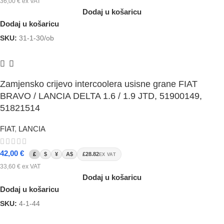
36,00
€
ex VAT
Dodaj u košaricu
Dodaj u košaricu
SKU:
31-1-30/ob
Zamjensko crijevo intercoolera usisne grane FIAT
BRAVO / LANCIA DELTA 1.6 / 1.9 JTD, 51900149,
51821514
FIAT
,
LANCIA
42,00
€
£
$
¥
A$
£28.82
EX VAT
33,60
€
ex VAT
Dodaj u košaricu
Dodaj u košaricu
SKU:
4-1-44