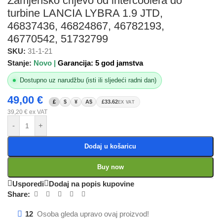
Zamjensko crijevo od intercoolera do
turbine LANCIA LYBRA 1.9 JTD,
46837436, 46824867, 46782193,
46770542, 51732799
SKU:
31-1-21
Stanje:
Novo |
Garancija: 5 god jamstva
Dostupno uz narudžbu (isti ili sljedeći radni dan)
49,00
€
£
$
¥
A$
£33.62
EX VAT
39,20
€
ex VAT
-
+
Dodaj u košaricu
Buy now
Usporedi
Dodaj na popis kupovine
Share:
12
Osoba gleda upravo ovaj proizvod!