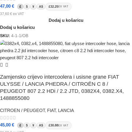
47,00
€
£
$
¥
A$
£32.25
EX VAT
37,60
€
ex VAT
Dodaj u košaricu
Dodaj u košaricu
SKU:
4-1-1/OB
Zamjensko crijevo intercoolera i usisne grane FIAT
ULYSSE / LANCIA PHEDRA / CITROËN C 8 /
PEUGEOT 807 2.2 HDi / 2.2 JTD, 0382X4, 0382.X4,
1488855080
CITROEN / PEUGEOT
,
FIAT
,
LANCIA
45,00
€
£
$
¥
A$
£30.88
EX VAT