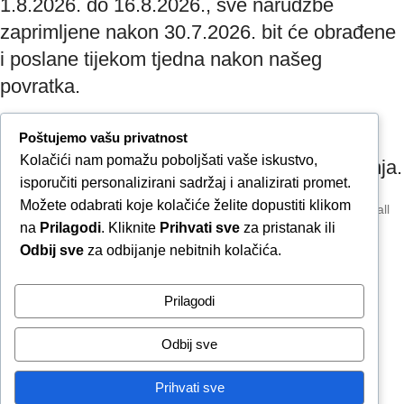
1.8.2026. do 16.8.2026., sve narudžbe
zaprimljene nakon 30.7.2026. bit će obrađene
i poslane tijekom tjedna nakon našeg
povratka.
Završetkom narudžbe potvrđujete da ste
Poštujemo vašu privatnost
Kolačići nam pomažu poboljšati vaše iskustvo,
upoznati s mogućim produljenim rokom slanja.
isporučiti personalizirani sadržaj i analizirati promet.
Možete odabrati koje kolačiće želite dopustiti klikom
Due to our annual holiday from 1 August 2026 to 16 August 2026, all
na
Prilagodi
. Kliknite
Prihvati sve
za pristanak ili
orders received after 30 July 2026 will be processed and shipped
during the week following our return.
Odbij sve
za odbijanje nebitnih kolačića.
By completing your order, you confirm that you are aware of the
Prilagodi
possible extended shipping time.
Zatvori obavijest / Close
Odbij sve
Raskid ugovora
Prihvati sve