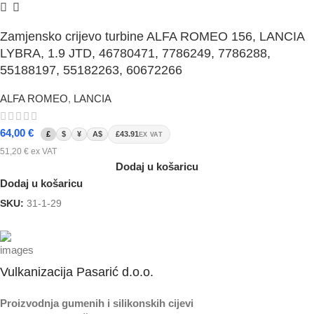
Zamjensko crijevo turbine ALFA ROMEO 156, LANCIA
LYBRA, 1.9 JTD, 46780471, 7786249, 7786288,
55188197, 55182263, 60672266
ALFA ROMEO
,
LANCIA
64,00
€
£
$
¥
A$
£43.91
EX VAT
51,20
€
ex VAT
Dodaj u košaricu
Dodaj u košaricu
SKU:
31-1-29
Vulkanizacija Pasarić d.o.o.
Proizvodnja gumenih i silikonskih cijevi