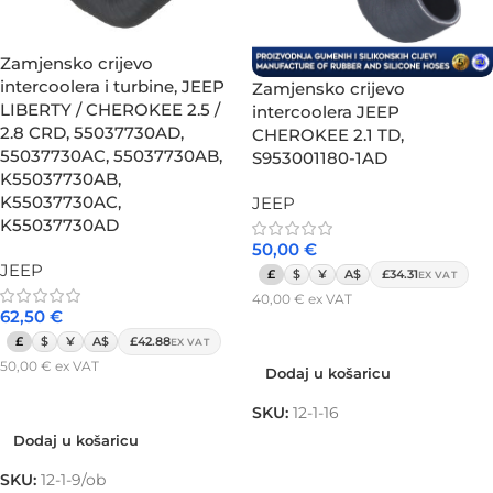
Zamjensko crijevo
intercoolera i turbine, JEEP
Zamjensko crijevo
LIBERTY / CHEROKEE 2.5 /
intercoolera JEEP
2.8 CRD, 55037730AD,
CHEROKEE 2.1 TD,
55037730AC, 55037730AB,
S953001180-1AD
K55037730AB,
K55037730AC,
JEEP
K55037730AD
50,00
€
JEEP
£
$
¥
A$
£34.31
EX VAT
40,00
€
ex VAT
62,50
€
Dodaj u košaricu
£
$
¥
A$
£42.88
EX VAT
50,00
€
ex VAT
Dodaj u košaricu
Dodaj u košaricu
SKU:
12-1-16
Dodaj u košaricu
SKU:
12-1-9/ob