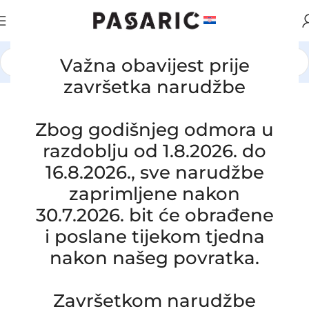
Važna obavijest prije
Početna
/
AUTOMOBILI
/
JEEP
završetka narudžbe
Zbog godišnjeg odmora u
razdoblju od 1.8.2026. do
16.8.2026., sve narudžbe
zaprimljene nakon
30.7.2026. bit će obrađene
i poslane tijekom tjedna
nakon našeg povratka.
Click to enlarge
Završetkom narudžbe
Zamjensko crijevo intercoolera i