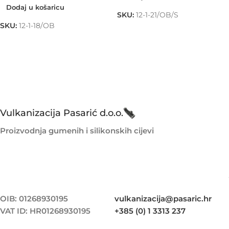
Dodaj u košaricu
SKU:
12-1-21/OB/S
SKU:
12-1-18/OB
Vulkanizacija Pasarić d.o.o.
Proizvodnja gumenih i silikonskih cijevi
OIB: 01268930195
vulkanizacija@pasaric.hr
VAT ID: HR01268930195
+385 (0) 1 3313 237