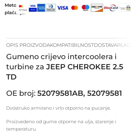
Metode
plaćanja:
OPIS PROIZVODA
KOMPATIBILNOST
DOSTAVA
PLAĆAN
Gumeno crijevo intercoolera i
turbine za
JEEP CHEROKEE 2.5
TD
OE broj:
52079581AB, 52079581
Dvostruko armirano i vrlo otporno na pucanje.
Proizvedeno od gume otporne na ulja, starenje i
temperaturu.