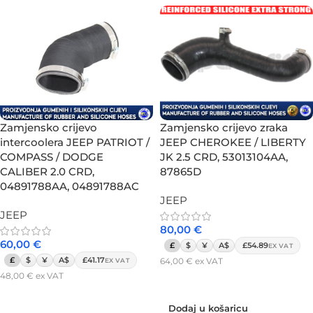
Zamjensko crijevo
Zamjensko crijevo zraka
intercoolera JEEP PATRIOT /
JEEP CHEROKEE / LIBERTY
COMPASS / DODGE
JK 2.5 CRD, 53013104AA,
CALIBER 2.0 CRD,
87865D
04891788AA, 04891788AC
JEEP
JEEP
80,00
€
60,00
€
£
$
¥
A$
£54.89
EX VAT
£
$
¥
A$
£41.17
64,00
€
ex VAT
EX VAT
48,00
€
ex VAT
Dodaj u košaricu
Dodaj u košaricu
Dodaj u košaricu