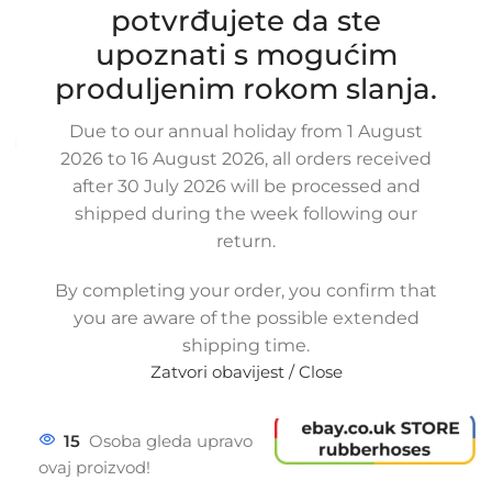
potvrđujete da ste
turbine za JEEP CHEROKEE 2.5 TD,
52079581AB, 52079581
upoznati s mogućim
SKU:
12-1-3
produljenim rokom slanja.
Stanje:
Novo |
Garancija: 5 god jamstva
Due to our annual holiday from 1 August
Dostupno uz narudžbu (isti ili sljedeći radni dan)
2026 to 16 August 2026, all orders received
80,00
€
after 30 July 2026 will be processed and
£
$
¥
A$
£54.89
EX VAT
shipped during the week following our
64,00
€
ex VAT
return.
-
+
By completing your order, you confirm that
Dodaj u košaricu
you are aware of the possible extended
Buy now
shipping time.
Zatvori obavijest / Close
Usporedi
Dodaj na popis kupovine
Share:
15
Osoba gleda upravo
ovaj proizvod!