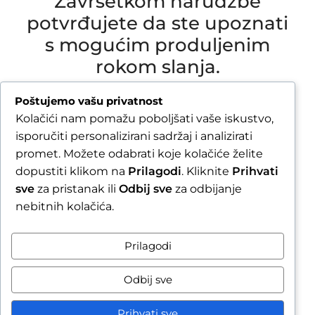
Završetkom narudžbe
potvrđujete da ste upoznati
s mogućim produljenim
rokom slanja.
Due to our annual holiday from 1 August 2026 to
Poštujemo vašu privatnost
16 August 2026, all orders received after 30 July
Kolačići nam pomažu poboljšati vaše iskustvo,
2026 will be processed and shipped during the
isporučiti personalizirani sadržaj i analizirati
week following our return.
promet. Možete odabrati koje kolačiće želite
dopustiti klikom na
Prilagodi
. Kliknite
Prihvati
By completing your order, you confirm that you
sve
za pristanak ili
Odbij sve
za odbijanje
are aware of the possible extended shipping
nebitnih kolačića.
time.
Zatvori obavijest / Close
Prilagodi
Raskid ugovora
Odbij sve
Prihvati sve