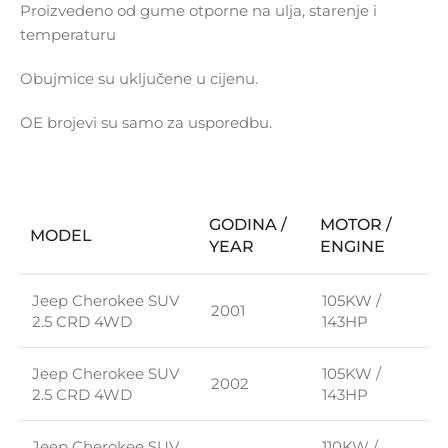
Proizvedeno od gume otporne na ulja, starenje i
temperaturu
Obujmice su uključene u cijenu.
OE brojevi su samo za usporedbu.
GODINA /
MOTOR /
MODEL
YEAR
ENGINE
Jeep Cherokee SUV
105KW /
2001
2.5 CRD 4WD
143HP
Jeep Cherokee SUV
105KW /
2002
2.5 CRD 4WD
143HP
Jeep Cherokee SUV
110KW /