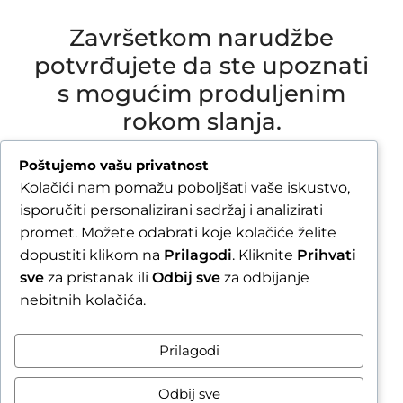
Završetkom narudžbe
potvrđujete da ste upoznati
s mogućim produljenim
rokom slanja.
Due to our annual holiday from 1 August 2026 to
Poštujemo vašu privatnost
16 August 2026, all orders received after 30 July
Kolačići nam pomažu poboljšati vaše iskustvo,
2026 will be processed and shipped during the
isporučiti personalizirani sadržaj i analizirati
week following our return.
promet. Možete odabrati koje kolačiće želite
dopustiti klikom na
Prilagodi
. Kliknite
Prihvati
By completing your order, you confirm that you
sve
za pristanak ili
Odbij sve
za odbijanje
are aware of the possible extended shipping
nebitnih kolačića.
time.
Zatvori obavijest / Close
Prilagodi
Raskid ugovora
Odbij sve