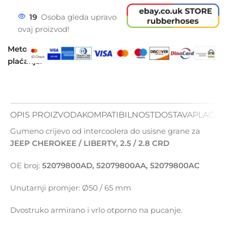
19
Osoba gleda upravo
ovaj proizvod!
Metode
plaćanja:
OPIS PROIZVODA
KOMPATIBILNOST
DOSTAVA
PLAĆAN
Gumeno crijevo od intercoolera do usisne grane za
JEEP CHEROKEE / LIBERTY, 2.5 / 2.8 CRD
OE broj:
52079800AD, 52079800AA, 52079800AC
Unutarnji promjer: Ø50 / 65 mm
Dvostruko armirano i vrlo otporno na pucanje.