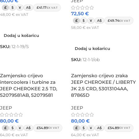
60,00
€
JEEP
£
$
¥
A$
£41.17
EX VAT
72,50
€
48,00
€
ex VAT
£
$
¥
A$
£49.74
EX VAT
Dodaj u košaricu
58,00
€
ex VAT
Dodaj u košaricu
Dodaj u košaricu
SKU:
12-1-19/S
Dodaj u košaricu
SKU:
12-1-1/ob
Zamjensko crijevo
Zamjensko crijevo zraka
intercoolera i turbine za
JEEP CHEROKEE / LIBERTY
JEEP CHEROKEE 2.5 TD,
JK 2.5 CRD, 53013104AA,
52079581AB, 52079581
87865D
JEEP
JEEP
80,00
€
80,00
€
£
$
¥
A$
£54.89
£
$
¥
A$
£54.89
EX VAT
EX VAT
64,00
€
ex VAT
64,00
€
ex VAT