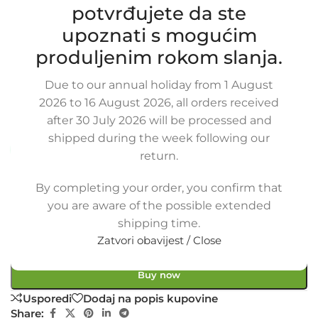
potvrđujete da ste
upoznati s mogućim
Zamjensko crijevo od intercoolera do
usisne grane JEEP CHEROKEE /
produljenim rokom slanja.
LIBERTY, 2.5 / 2.8 CRD, 52079800AD,
Due to our annual holiday from 1 August
52079800AA, 52079800AC
2026 to 16 August 2026, all orders received
SKU:
12-1-5/OB
after 30 July 2026 will be processed and
Stanje:
Novo |
Garancija: 5 god jamstva
shipped during the week following our
Dostupno uz narudžbu (isti ili sljedeći radni dan)
return.
60,00
€
£
$
¥
A$
£41.17
EX VAT
By completing your order, you confirm that
48,00
€
ex VAT
you are aware of the possible extended
-
+
shipping time.
Zatvori obavijest / Close
Dodaj u košaricu
Buy now
Usporedi
Dodaj na popis kupovine
Share: