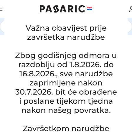
Važna obavijest prije
Početna
/
AUTOMOBILI
/
JEEP
završetka narudžbe
Click to enlarge
Zbog godišnjeg odmora u
razdoblju od 1.8.2026. do
16.8.2026., sve narudžbe
zaprimljene nakon
30.7.2026. bit će obrađene
i poslane tijekom tjedna
nakon našeg povratka.
Završetkom narudžbe