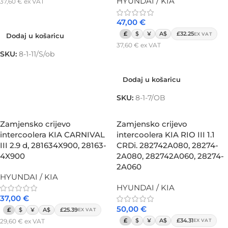
HYUNDAI / KIA
37,60
€
ex VAT
Dodaj u košaricu
47,00
€
£
$
¥
A$
£32.25
EX VAT
Dodaj u košaricu
37,60
€
ex VAT
SKU:
8-1-11/S/ob
Dodaj u košaricu
Dodaj u košaricu
SKU:
8-1-7/OB
Zamjensko crijevo
Zamjensko crijevo
intercoolera KIA CARNIVAL
intercoolera KIA RIO III 1.1
III 2.9 d, 281634X900, 28163-
CRDi. 282742A080, 28274-
4X900
2A080, 282742A060, 28274-
2A060
HYUNDAI / KIA
HYUNDAI / KIA
37,00
€
50,00
€
£
$
¥
A$
£25.39
EX VAT
£
$
¥
A$
£34.31
29,60
€
ex VAT
EX VAT