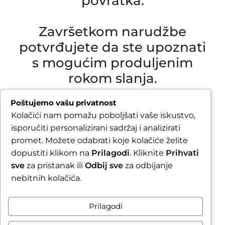
povratka.
Završetkom narudžbe
potvrđujete da ste upoznati
s mogućim produljenim
rokom slanja.
Due to our annual holiday from 1 August 2026 to
Poštujemo vašu privatnost
16 August 2026, all orders received after 30 July
Kolačići nam pomažu poboljšati vaše iskustvo,
2026 will be processed and shipped during the
isporučiti personalizirani sadržaj i analizirati
week following our return.
promet. Možete odabrati koje kolačiće želite
dopustiti klikom na
Prilagodi
. Kliknite
Prihvati
By completing your order, you confirm that you
sve
za pristanak ili
Odbij sve
za odbijanje
are aware of the possible extended shipping
nebitnih kolačića.
time.
Zatvori obavijest / Close
Prilagodi