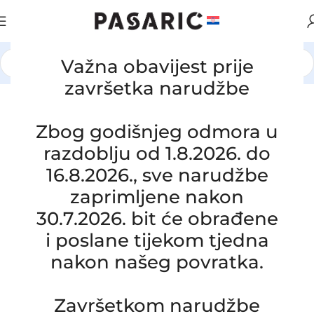
Važna obavijest prije
Početna
/
AUTOMOBILI
/
HYUNDAI / KIA
završetka narudžbe
Zbog godišnjeg odmora u
razdoblju od 1.8.2026. do
16.8.2026., sve narudžbe
zaprimljene nakon
30.7.2026. bit će obrađene
i poslane tijekom tjedna
nakon našeg povratka.
Završetkom narudžbe
Click to enlarge