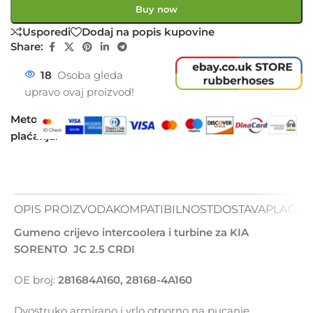
Buy now
Usporedi
Dodaj na popis kupovine
Share:
18
Osoba gleda
upravo ovaj proizvod!
Metode
plaćanja:
OPIS PROIZVODA
KOMPATIBILNOST
DOSTAVA
PLAĆAN
Gumeno crijevo intercoolera i turbine za KIA
SORENTO JC 2.5 CRDI
OE broj:
281684A160, 28168-4A160
Dvostruko armirano i vrlo otporno na pucanje.