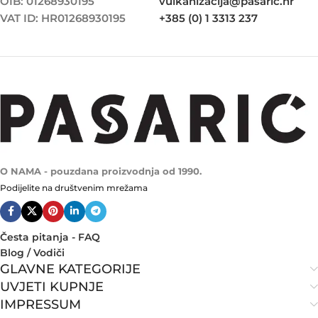
OIB: 01268930195
vulkanizacija@pasaric.hr
VAT ID: HR01268930195
+385 (0) 1 3313 237
O NAMA - pouzdana proizvodnja od 1990.
Podijelite na društvenim mrežama
Česta pitanja - FAQ
Blog / Vodiči
GLAVNE KATEGORIJE
UVJETI KUPNJE
IMPRESSUM