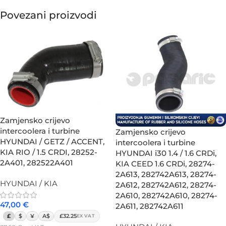
Povezani proizvodi
Zamjensko crijevo
intercoolera i turbine
Zamjensko crijevo
HYUNDAI / GETZ / ACCENT,
intercoolera i turbine
KIA RIO / 1.5 CRDI, 28252-
HYUNDAI i30 1.4 / 1.6 CRDi,
2A401, 282522A401
KIA CEED 1.6 CRDi, 28274-
2A613, 282742A613, 28274-
HYUNDAI / KIA
2A612, 282742A612, 28274-
2A610, 282742A610, 28274-
47,00
€
2A611, 282742A611
£
$
¥
A$
£32.25
EX VAT