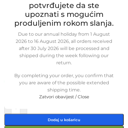
potvrđujete da ste
upoznati s mogućim
produljenim rokom slanja.
Due to our annual holiday from 1 August
Zamjensko crijevo intercoolera KIA
2026 to 16 August 2026, all orders received
after 30 July 2026 will be processed and
SORENTO JC 2.5 CRDI, 281684A160,
shipped during the week following our
28168-4A160
return.
SKU:
8-1-16
Stanje:
Novo |
Garancija: 5 god jamstva
By completing your order, you confirm that
Dostupno uz narudžbu (isti ili sljedeći radni dan)
you are aware of the possible extended
shipping time.
22,50
€
£
$
¥
A$
£15.44
EX VAT
Zatvori obavijest / Close
18,00
€
ex VAT
-
+
Dodaj u košaricu