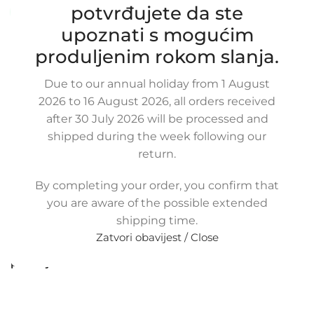
potvrđujete da ste
Dostupno uz narudžbu (isti ili sljedeći radni dan)
upoznati s mogućim
44,00
€
£
$
¥
A$
£30.19
EX VAT
produljenim rokom slanja.
35,20
€
ex VAT
-
+
Due to our annual holiday from 1 August
2026 to 16 August 2026, all orders received
Dodaj u košaricu
after 30 July 2026 will be processed and
shipped during the week following our
Buy now
return.
Usporedi
Dodaj na popis kupovine
Share:
By completing your order, you confirm that
20
Osoba gleda
you are aware of the possible extended
upravo ovaj proizvod!
shipping time.
Zatvori obavijest / Close
Metode
plaćanja: