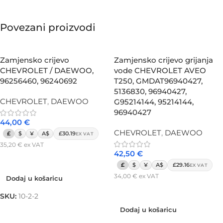
Povezani proizvodi
Zamjensko crijevo
Zamjensko crijevo grijanja
CHEVROLET / DAEWOO,
vode CHEVROLET AVEO
96256460, 96240692
T250, GMDAT96940427,
5136830, 96940427,
CHEVROLET
,
DAEWOO
G95214144, 95214144,
96940427
44,00
€
CHEVROLET
,
DAEWOO
£
$
¥
A$
£30.19
EX VAT
35,20
€
ex VAT
42,50
€
Dodaj u košaricu
£
$
¥
A$
£29.16
EX VAT
34,00
€
ex VAT
Dodaj u košaricu
Dodaj u košaricu
SKU:
10-2-2
Dodaj u košaricu