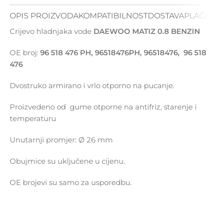
OPIS PROIZVODA
KOMPATIBILNOST
DOSTAVA
PLAĆAN
Crijevo hladnjaka vode
DAEWOO MATIZ 0.8 BENZIN
OE broj:
96 518 476 PH, 96518476PH, 96518476, 96 518
476
Dvostruko armirano i vrlo otporno na pucanje.
Proizvedeno od gume otporne na antifriz, starenje i
temperaturu
Unutarnji promjer: Ø 26 mm
Obujmice su uključene u cijenu.
OE brojevi su samo za usporedbu.