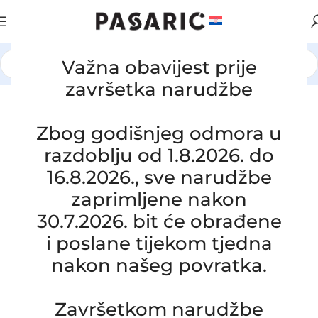
Važna obavijest prije
Početna
/
AUTOMOBILI
/
DAEWOO
završetka narudžbe
Click to enlarge
Zbog godišnjeg odmora u
razdoblju od 1.8.2026. do
16.8.2026., sve narudžbe
zaprimljene nakon
30.7.2026. bit će obrađene
Zamjensko crijevo hladnjaka vode
i poslane tijekom tjedna
DAEWOO MATIZ 0.8, 96 518 476 PH,
nakon našeg povratka.
96518476
SKU:
10-2-9
Stanje:
Novo |
Završetkom narudžbe
Garancija: 5 god jamstva