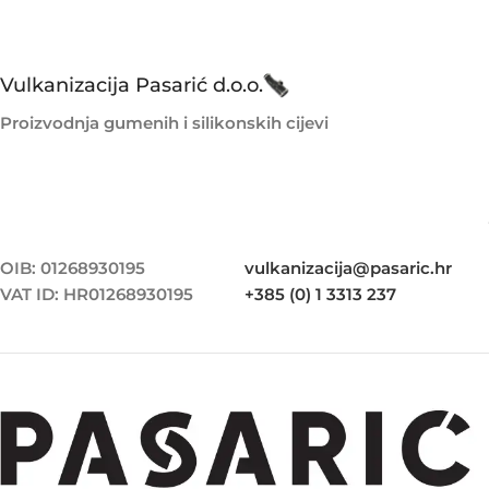
Vulkanizacija Pasarić d.o.o.
Proizvodnja gumenih i silikonskih cijevi
OIB: 01268930195
vulkanizacija@pasaric.hr
VAT ID: HR01268930195
+385 (0) 1 3313 237