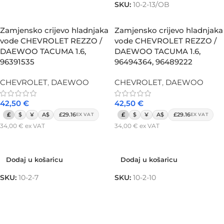
SKU:
10-2-13/OB
Zamjensko crijevo hladnjaka
Zamjensko crijevo hladnjaka
vode CHEVROLET REZZO /
vode CHEVROLET REZZO /
DAEWOO TACUMA 1.6,
DAEWOO TACUMA 1.6,
96391535
96494364, 96489222
CHEVROLET
,
DAEWOO
CHEVROLET
,
DAEWOO
42,50
€
42,50
€
£
$
¥
A$
£29.16
£
$
¥
A$
£29.16
EX VAT
EX VAT
34,00
€
ex VAT
34,00
€
ex VAT
Dodaj u košaricu
Dodaj u košaricu
Dodaj u košaricu
Dodaj u košaricu
SKU:
10-2-7
SKU:
10-2-10