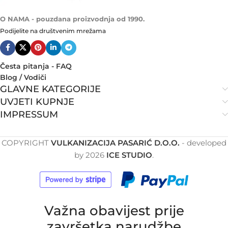
O NAMA - pouzdana proizvodnja od 1990.
Podijelite na društvenim mrežama
Česta pitanja - FAQ
Blog / Vodiči
GLAVNE KATEGORIJE
UVJETI KUPNJE
IMPRESSUM
COPYRIGHT
VULKANIZACIJA PASARIĆ D.O.O.
- developed
by
2026
ICE STUDIO
.
Važna obavijest prije
završetka narudžbe