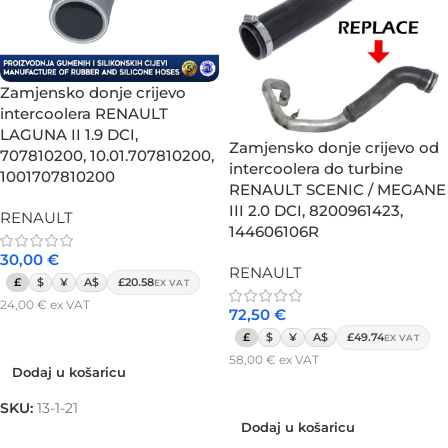
Zamjensko donje crijevo
intercoolera RENAULT
LAGUNA II 1.9 DCI,
Zamjensko donje crijevo od
707810200, 10.01.707810200,
intercoolera do turbine
1001707810200
RENAULT SCENIC / MEGANE
III 2.0 DCI, 8200961423,
RENAULT
144606106R
30,00
€
RENAULT
£
$
¥
A$
£20.58
EX VAT
24,00
€
ex VAT
72,50
€
Dodaj u košaricu
£
$
¥
A$
£49.74
EX VAT
58,00
€
ex VAT
Dodaj u košaricu
Dodaj u košaricu
SKU:
13-1-21
Dodaj u košaricu