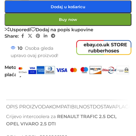
Dodaj u košaricu
Buy now
Usporedi
Dodaj na popis kupovine
Share:
10
Osoba gleda
upravo ovaj proizvod!
Metode
plaćanja:
OPIS PROIZVODA
KOMPATIBILNOST
DOSTAVA
PLAĆAN
Crijevo intercoolera za
RENAULT TRAFIC 2.5 DCI,
OPEL VIVARO 2.5 DTI