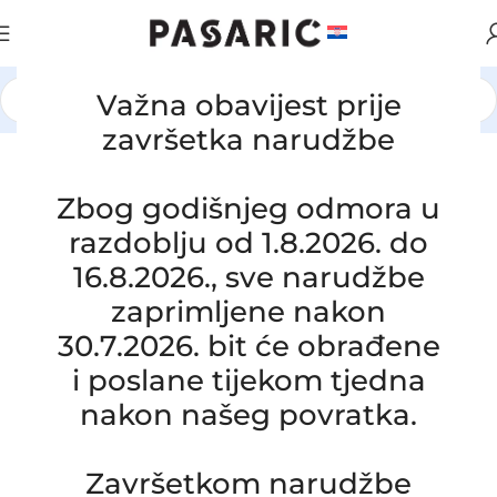
Važna obavijest prije
Početna
/
AUTOMOBILI
/
RENAULT
završetka narudžbe
Zbog godišnjeg odmora u
razdoblju od 1.8.2026. do
16.8.2026., sve narudžbe
zaprimljene nakon
30.7.2026. bit će obrađene
i poslane tijekom tjedna
nakon našeg povratka.
Završetkom narudžbe
Click to enlarge