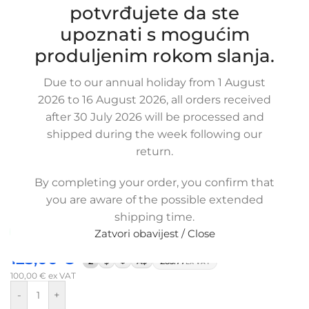
potvrđujete da ste
upoznati s mogućim
produljenim rokom slanja.
Due to our annual holiday from 1 August
Zamjensko crijevo intercooleraa
2026 to 16 August 2026, all orders received
after 30 July 2026 will be processed and
RENAULT TRAFIC II 2.5 DCI / OPEL
shipped during the week following our
VIVARO / NISSAN PRIMASTAR 2.5
return.
DTI, 8200202156, 8200202156E,
8200560050
By completing your order, you confirm that
SKU:
13-1-63/ob
you are aware of the possible extended
Stanje:
Novo |
Garancija: 5 god jamstva
shipping time.
Dostupno uz narudžbu (isti ili sljedeći radni dan)
Zatvori obavijest / Close
125,00
€
£
$
¥
A$
£85.77
EX VAT
100,00
€
ex VAT
-
+