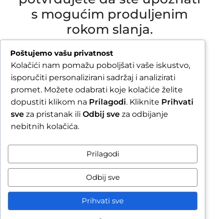
s mogućim produljenim
rokom slanja.
Due to our annual holiday from 1 August 2026 to
Poštujemo vašu privatnost
16 August 2026, all orders received after 30 July
Kolačići nam pomažu poboljšati vaše iskustvo,
2026 will be processed and shipped during the
isporučiti personalizirani sadržaj i analizirati
week following our return.
promet. Možete odabrati koje kolačiće želite
dopustiti klikom na
Prilagodi
. Kliknite
Prihvati
By completing your order, you confirm that you
sve
za pristanak ili
Odbij sve
za odbijanje
are aware of the possible extended shipping
nebitnih kolačića.
time.
Zatvori obavijest / Close
Prilagodi
Raskid ugovora
Odbij sve
Prihvati sve