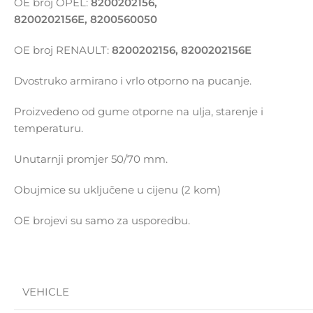
OE broj OPEL:
8200202156,
8200202156E, 8200560050
OE broj RENAULT:
8200202156, 8200202156E
Dvostruko armirano i vrlo otporno na pucanje.
Proizvedeno od gume otporne na ulja, starenje i
temperaturu.
Unutarnji promjer 50/70 mm.
Obujmice su uključene u cijenu (2 kom)
OE brojevi su samo za usporedbu.
VEHICLE