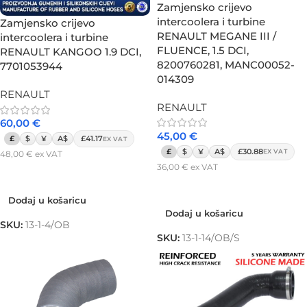
Zamjensko crijevo
intercoolera i turbine
Zamjensko crijevo
RENAULT MEGANE III /
intercoolera i turbine
FLUENCE, 1.5 DCI,
RENAULT KANGOO 1.9 DCI,
8200760281, MANC00052-
7701053944
014309
RENAULT
RENAULT
60,00
€
45,00
€
£
$
¥
A$
£41.17
EX VAT
£
$
¥
A$
£30.88
EX VAT
48,00
€
ex VAT
36,00
€
ex VAT
Dodaj u košaricu
Dodaj u košaricu
Dodaj u košaricu
Dodaj u košaricu
SKU:
13-1-4/OB
SKU:
13-1-14/OB/S