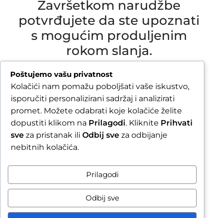
Završetkom narudžbe
potvrđujete da ste upoznati
s mogućim produljenim
rokom slanja.
Due to our annual holiday from 1 August 2026 to
Poštujemo vašu privatnost
16 August 2026, all orders received after 30 July
Kolačići nam pomažu poboljšati vaše iskustvo,
2026 will be processed and shipped during the
isporučiti personalizirani sadržaj i analizirati
week following our return.
promet. Možete odabrati koje kolačiće želite
dopustiti klikom na
Prilagodi
. Kliknite
Prihvati
By completing your order, you confirm that you
sve
za pristanak ili
Odbij sve
za odbijanje
are aware of the possible extended shipping
nebitnih kolačića.
time.
Zatvori obavijest / Close
Prilagodi
Raskid ugovora
Odbij sve