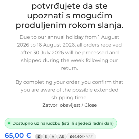
potvrđujete da ste
upoznati s mogućim
produljenim rokom slanja.
Due to our annual holiday from 1 August
2026 to 16 August 2026, all orders received
after 30 July 2026 will be processed and
shipped during the week following our
return.
Zamjensko crijevo usisa zraka VW
GOLF R 7 / AUDI A3 8V 2.0 TDI, 5Q0
By completing your order, you confirm that
129 654, 5Q0 129 635, 5Q0 129 654 P,
you are aware of the possible extended
5Q0 129 656 D 04L 103 493
shipping time.
SKU:
6-1-51
Zatvori obavijest / Close
Stanje:
Novo |
Garancija: 5 god jamstva
Dostupno uz narudžbu (isti ili sljedeći radni dan)
65,00
€
£
$
¥
A$
£44.60
EX VAT