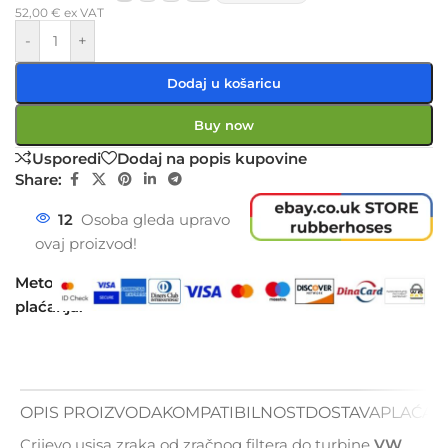
52,00
€
ex VAT
-
+
Dodaj u košaricu
Buy now
Usporedi
Dodaj na popis kupovine
Share:
12
Osoba gleda upravo
ovaj proizvod!
Metode
plaćanja:
OPIS PROIZVODA
KOMPATIBILNOST
DOSTAVA
PLAĆAN
Crijevo usisa zraka od zračnog filtera do turbine
VW