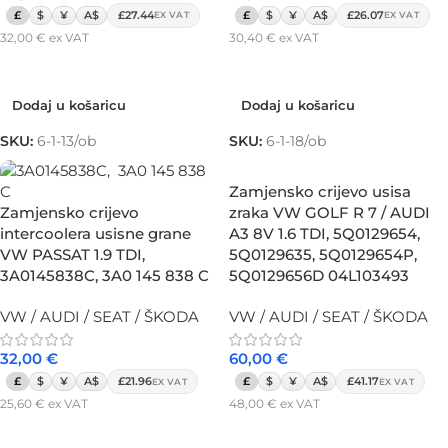
£
$
¥
A$
£27.44
£
$
¥
A$
£26.07
EX VAT
EX VAT
32,00
€
ex VAT
30,40
€
ex VAT
Dodaj u košaricu
Dodaj u košaricu
Dodaj u košaricu
Dodaj u košaricu
SKU:
6-1-13/ob
SKU:
6-1-18/ob
Zamjensko crijevo usisa
Zamjensko crijevo
zraka VW GOLF R 7 / AUDI
intercoolera usisne grane
A3 8V 1.6 TDI, 5Q0129654,
VW PASSAT 1.9 TDI,
5Q0129635, 5Q0129654P,
3A0145838C, 3A0 145 838 C
5Q0129656D 04L103493
VW / AUDI / SEAT / ŠKODA
VW / AUDI / SEAT / ŠKODA
32,00
€
60,00
€
£
$
¥
A$
£21.96
£
$
¥
A$
£41.17
EX VAT
EX VAT
25,60
€
ex VAT
48,00
€
ex VAT
Dodaj u košaricu
Dodaj u košaricu