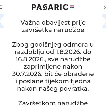
Važna obavijest prije
Početna
/
AUTOMOBILI
/
VW / AUDI / SEAT / ŠKODA
završetka narudžbe
Zbog godišnjeg odmora u
razdoblju od 1.8.2026. do
16.8.2026., sve narudžbe
zaprimljene nakon
30.7.2026. bit će obrađene
i poslane tijekom tjedna
nakon našeg povratka.
Click to enlarge
Završetkom narudžbe