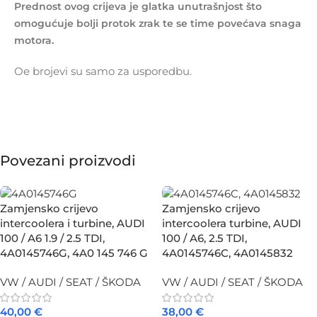
Prednost ovog crijeva je glatka unutrašnjost što
omogućuje bolji protok zrak te se time povećava snaga
motora.
Oe brojevi su samo za usporedbu.
Povezani proizvodi
Zamjensko crijevo
Zamjensko crijevo
intercoolera i turbine, AUDI
intercoolera turbine, AUDI
100 / A6 1.9 / 2.5 TDI,
100 / A6, 2.5 TDI,
4A0145746G, 4A0 145 746 G
4A0145746C, 4A0145832
VW / AUDI / SEAT / ŠKODA
VW / AUDI / SEAT / ŠKODA
40,00
€
38,00
€