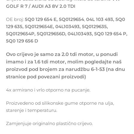
GOLF R 7 / AUDI A3 8V 2.0 TDI
OE broj:
5Q0 129 654 E, 5Q0129654
,
04L 103 493, 5Q0
129 635, 5Q0129654E, 04L103493, 5Q0129635,
5Q0129654P, 5Q0129656D, 04L103493, 5Q0 129 654 P,
5Q0 129 656 D
Ovo crijevo je samo za 2.0 tdi motor, u ponudi
imamo i za 1.6 tdi motor, molim pogledajte naš
proizvod pod brojem za narudžbu 6-1-53 (na dnu
stranice pod povezani proizvodi)
4x armirano i vrlo otporno na pucanje.
Proizvedeno od silikonske gume otporne na ulja,
starenje i temperaturu.
Zamjenjuje originalno plastično crijevo.