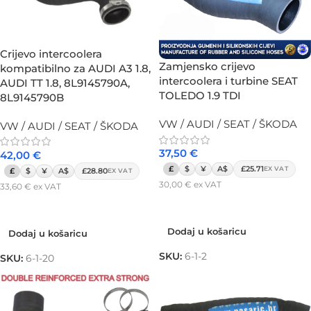
Crijevo intercoolera
Zamjensko crijevo
kompatibilno za AUDI A3 1.8,
intercoolera i turbine SEAT
AUDI TT 1.8, 8L9145790A,
TOLEDO 1.9 TDI
8L9145790B
VW / AUDI / SEAT / ŠKODA
VW / AUDI / SEAT / ŠKODA
37,50
€
42,00
€
£
$
¥
A$
£25.71
EX VAT
£
$
¥
A$
£28.80
EX VAT
30,00
€
ex VAT
33,60
€
ex VAT
Dodaj u košaricu
Dodaj u košaricu
Dodaj u košaricu
Dodaj u košaricu
SKU:
6-1-2
SKU:
6-1-20