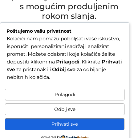
s mogućim produljenim
rokom slanja.
Due to our annual holiday from 1 August 2026 to
Poštujemo vašu privatnost
16 August 2026, all orders received after 30 July
Kolačići nam pomažu poboljšati vaše iskustvo,
2026 will be processed and shipped during the
isporučiti personalizirani sadržaj i analizirati
week following our return.
promet. Možete odabrati koje kolačiće želite
dopustiti klikom na
Prilagodi
. Kliknite
Prihvati
By completing your order, you confirm that you
sve
za pristanak ili
Odbij sve
za odbijanje
are aware of the possible extended shipping
nebitnih kolačića.
time.
Zatvori obavijest / Close
Prilagodi
Raskid ugovora
Odbij sve
Prihvati sve
Powered by