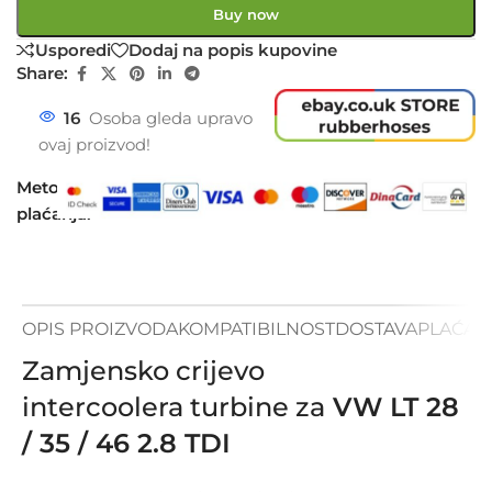
Buy now
Usporedi
Dodaj na popis kupovine
Share:
16
Osoba gleda upravo
ovaj proizvod!
Metode
plaćanja:
OPIS PROIZVODA
KOMPATIBILNOST
DOSTAVA
PLAĆAN
Zamjensko crijevo
intercoolera turbine za
VW LT 28
/ 35 / 46 2.8 TDI