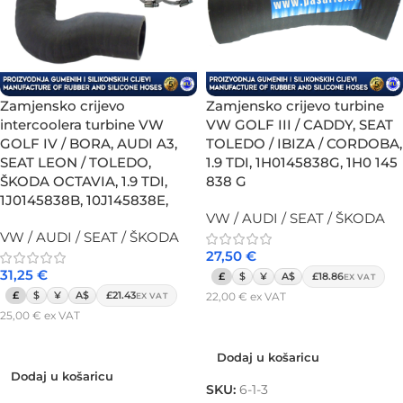
Zamjensko crijevo turbine
Zamjensko crijevo
VW GOLF III / CADDY, SEAT
intercoolera turbine VW
TOLEDO / IBIZA / CORDOBA,
GOLF IV / BORA, AUDI A3,
1.9 TDI, 1H0145838G, 1H0 145
SEAT LEON / TOLEDO,
838 G
ŠKODA OCTAVIA, 1.9 TDI,
1J0145838B, 10J145838E,
VW / AUDI / SEAT / ŠKODA
VW / AUDI / SEAT / ŠKODA
27,50
€
31,25
€
£
$
¥
A$
£18.86
EX VAT
£
$
¥
A$
£21.43
22,00
€
ex VAT
EX VAT
25,00
€
ex VAT
Dodaj u košaricu
Dodaj u košaricu
Dodaj u košaricu
Dodaj u košaricu
SKU:
6-1-3