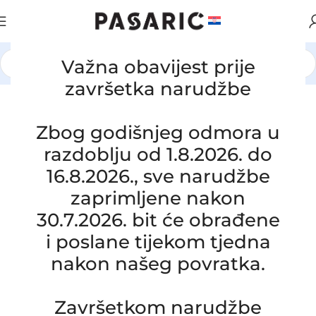
Važna obavijest prije
Početna
/
AUTOMOBILI
/
VW / AUDI / SEAT / ŠKODA
završetka narudžbe
Zbog godišnjeg odmora u
razdoblju od 1.8.2026. do
16.8.2026., sve narudžbe
zaprimljene nakon
30.7.2026. bit će obrađene
i poslane tijekom tjedna
nakon našeg povratka.
Završetkom narudžbe
Click to enlarge