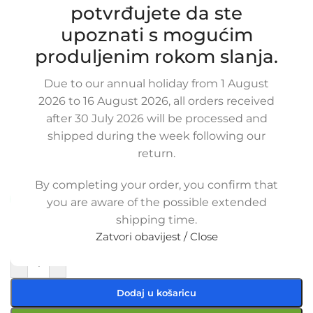
potvrđujete da ste
upoznati s mogućim
produljenim rokom slanja.
Due to our annual holiday from 1 August
Zamjensko crijevo intercoolera i
2026 to 16 August 2026, all orders received
after 30 July 2026 will be processed and
turbine za VW LT 28 / 35 / 46 2.8 TDI
shipped during the week following our
2D0145832B
return.
SKU:
6-1-5/OB
Stanje:
Novo |
Garancija: 5 god jamstva
By completing your order, you confirm that
Dostupno uz narudžbu (isti ili sljedeći radni dan)
you are aware of the possible extended
shipping time.
47,50
€
£
$
¥
A$
£32.57
EX VAT
Zatvori obavijest / Close
38,00
€
ex VAT
-
+
Dodaj u košaricu