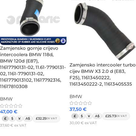
Zamjensko gornje crijevo
intercoolera BMW 118d,
BMW 120d (E87),
Zamjensko intercooler turbo
11617790131-02, 11.61-7790131-
cijev BMW X3 2.0 d (E83,
02, 1161-7790131-02,
F25), 11613450222,
1161779013102, 11617792316,
11613450222-2, 11613405535
11617810308
BMW
BMW
37,50
€
47,00
€
£
$
¥
A$
£25.73
EX VAT
£
$
¥
A$
£32.25
EX VAT
30,00
€
ex VAT
37,60
€
ex VAT
Dodaj u košaricu
Dodaj u košaricu