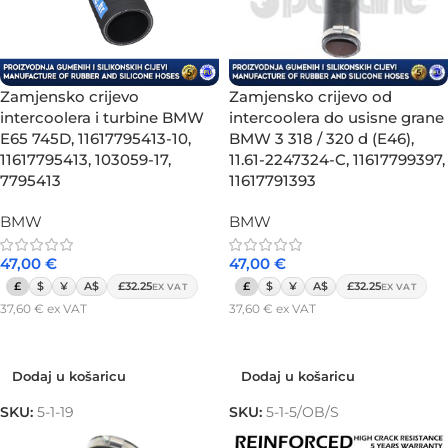
Zamjensko crijevo
Zamjensko crijevo od
intercoolera i turbine BMW
intercoolera do usisne grane
E65 745D, 11617795413-10,
BMW 3 318 / 320 d (E46),
11617795413, 103059-17,
11.61-2247324-C, 11617799397,
7795413
11617791393
BMW
BMW
47,00
€
47,00
€
£
$
¥
A$
£32.25
£
$
¥
A$
£32.25
EX VAT
EX VAT
37,60
€
ex VAT
37,60
€
ex VAT
Dodaj u košaricu
Dodaj u košaricu
Dodaj u košaricu
Dodaj u košaricu
SKU:
5-1-19
SKU:
5-1-5/OB/S