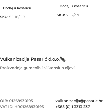
Dodaj u košaricu
Dodaj u košaricu
SKU:
5-1-7/ob
SKU:
5-1-18/OB
Vulkanizacija Pasarić d.o.o.
Proizvodnja gumenih i silikonskih cijevi
OIB: 01268930195
vulkanizacija@pasaric.hr
VAT ID: HR01268930195
+385 (0) 1 3313 237