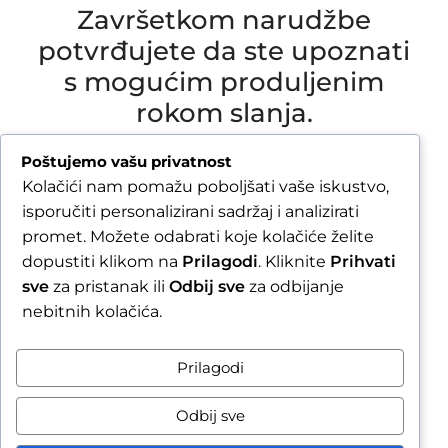
Završetkom narudžbe
potvrđujete da ste upoznati
s mogućim produljenim
rokom slanja.
Due to our annual holiday from 1 August 2026 to
Poštujemo vašu privatnost
16 August 2026, all orders received after 30 July
Kolačići nam pomažu poboljšati vaše iskustvo,
2026 will be processed and shipped during the
isporučiti personalizirani sadržaj i analizirati
week following our return.
promet. Možete odabrati koje kolačiće želite
dopustiti klikom na
Prilagodi
. Kliknite
Prihvati
By completing your order, you confirm that you
sve
za pristanak ili
Odbij sve
za odbijanje
are aware of the possible extended shipping
nebitnih kolačića.
time.
Zatvori obavijest / Close
Prilagodi
Raskid ugovora
Odbij sve