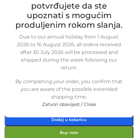
potvrđujete da ste
upoznati s mogućim
produljenim rokom slanja.
Zamjensko silikonsko crijevo
hladnjaka vode BMW E36 1.8 TDS,
Due to our annual holiday from 1 August
1153-2245502, 1153 2245502,
2026 to 16 August 2026, all orders received
11532245502, 1153-2245502EPHX
after 30 July 2026 will be processed and
SKU:
5-2-4/S/OB
shipped during the week following our
Stanje:
Novo |
Garancija: 2 god jamstva
return.
Dostupno uz narudžbu (isti ili sljedeći radni dan)
By completing your order, you confirm that
60,00
€
you are aware of the possible extended
£
$
¥
A$
£41.17
EX VAT
shipping time.
48,00
€
ex VAT
Zatvori obavijest / Close
-
+
Dodaj u košaricu
Buy now