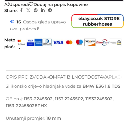
Usporedi
Dodaj na popis kupovine
Share:
16
Osoba gleda upravo
ovaj proizvod!
Metode
plaćanja:
OPIS PROIZVODA
KOMPATIBILNOST
DOSTAVA
PLAĆAN
Silikonsko crijevo hladnjaka vode za
BMW E36 1.8 TDS
OE broj:
1153-2245502, 1153 2245502, 11532245502,
1153-2245502EPHX
Unutarnji promjer:
18 mm