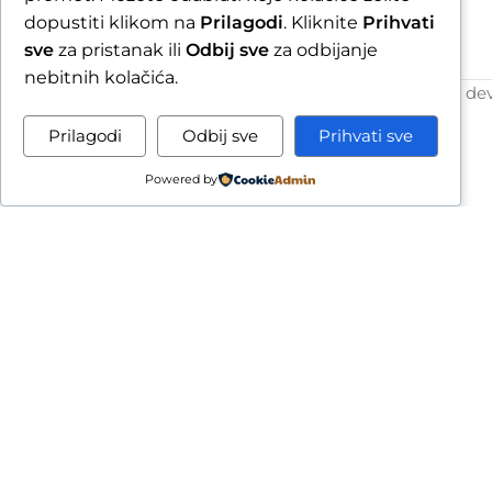
dopustiti klikom na
Prilagodi
. Kliknite
Prihvati
Izjava o sigurnosti online plaćanja
sve
za pristanak ili
Odbij sve
za odbijanje
Izjava o konverziji
nebitnih kolačića.
COPYRIGHT
VULKANIZACIJA PASARIĆ D.O.O.
- de
Prilagodi
Odbij sve
Prihvati sve
Powered by
Zbog godišnjeg odmora u razdob
će obra
Završetkom narudžbe 
Due to our annual holiday from 1 August 2026 to 
By completin