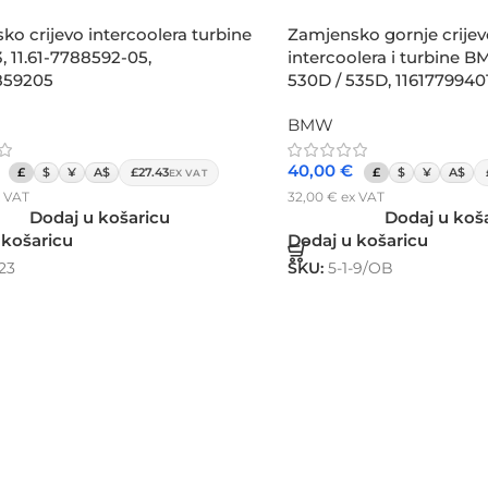
o crijevo intercoolera turbine
Zamjensko gornje crijev
 11.61-7788592-05,
intercoolera i turbine 
859205
530D / 535D, 1161779940
BMW
40,00
€
£
$
¥
A$
£27.43
£
$
¥
A$
EX VAT
 VAT
32,00
€
ex VAT
Dodaj u košaricu
Dodaj u koš
 košaricu
Dodaj u košaricu
-23
SKU:
5-1-9/OB