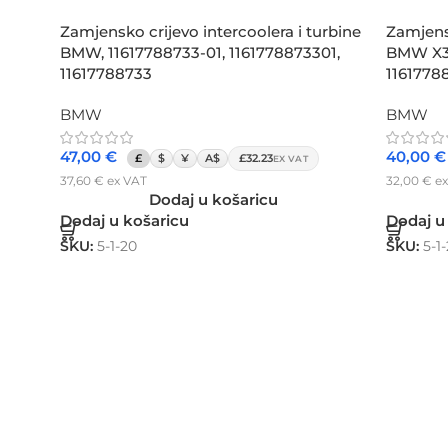
Zamjensko crijevo intercoolera i turbine
Zamjensk
BMW, 11617788733-01, 1161778873301,
BMW X3,
11617788733
1161778
BMW
BMW
47,00
€
40,00
€
£
$
¥
A$
£32.23
EX VAT
37,60
€
ex VAT
32,00
€
ex
Dodaj u košaricu
Dodaj u košaricu
Dodaj u
SKU:
5-1-20
SKU:
5-1