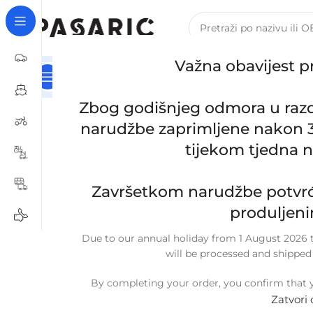
Važna obavijest p
Kategorije
Naslovna
Za Tvrtke I Obrte – B2B Registra
Početna
/
AUTOMOBILI
/
BMW
/
Zbog godišnjeg odmora u razdob
Zamjensko crijevo intercoolera usisne grane BMW
7799389
narudžbe zaprimljene nakon 30
tijekom tjedna 
Click to enlarge
Završetkom narudžbe potvrđ
produljeni
Due to our annual holiday from 1 August 2026 to
will be processed and shipped
By completing your order, you confirm that y
Zatvori 