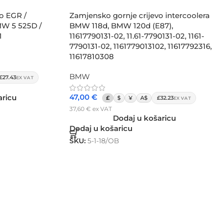
o EGR /
Zamjensko gornje crijevo intercoolera
BMW 5 525D /
BMW 118d, BMW 120d (E87),
1
11617790131-02, 11.61-7790131-02, 1161-
7790131-02, 1161779013102, 11617792316,
11617810308
BMW
£27.43
EX VAT
47,00
€
aricu
£
$
¥
A$
£32.23
EX VAT
37,60
€
ex VAT
Dodaj u košaricu
Dodaj u košaricu
SKU:
5-1-18/OB