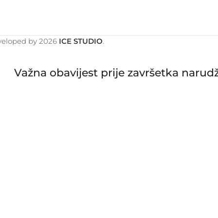
veloped by
2026
ICE STUDIO
.
Važna obavijest prije završetka narud
lju od 1.8.2026. do 16.8.2026., sve naru
đene i poslane tijekom tjedna nakon na
potvrđujete da ste upoznati s mogućim
16 August 2026, all orders received after 30 July 2026 will be p
g your order, you confirm that you are aware of the possible e
Zatvori obavijest / Close