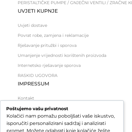
PERISTALTIČKE PUMPE / GNJEČNI VENTILI / ZRAČNE 
UVJETI KUPNJE
Uvjeti dostave
Povrat robe, zamjena i reklamacije
Rješavanje pritužbi i sporova
Umanjenje vrijednosti korištenih proizvoda
Internetsko rješavanje sporova
RASKID UGOVORA
IMPRESSUM
Kontakt
Opći uvjeti korištenja
Poštujemo vašu privatnost
Kolačići nam pomažu poboljšati vaše iskustvo,
Pravila zaštite podataka i privatnosti
isporučiti personalizirani sadržaj i analizirati
Načini plaćanja
promet. Možete odabrati koje kolačiće želite