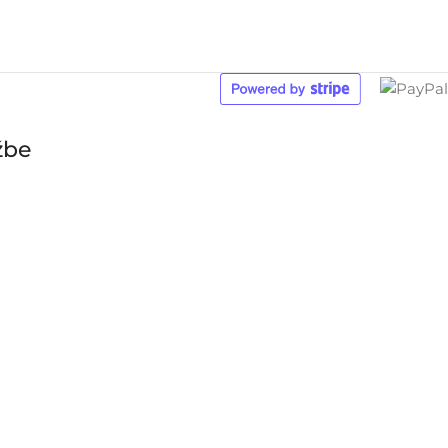
žbe
džbe zaprimljene nakon 30.7.2026. bit
šeg povratka.
 produljenim rokom slanja.
rocessed and shipped during the week following our return.
xtended shipping time.