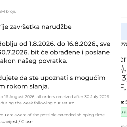
rije završetka narudžbe
cija
lju od 1.8.2026. do 16.8.2026., sve
 3 (E46), BMW 5 (E39), BMW 7 (E38), BMW X5 (E53), 1161779
.7.2026. bit će obrađene i poslane
Zamjensko cri
nakon našeg povratka.
BMW 3 (E46),
BMW X5 (E53),
ujete da ste upoznati s mogućim
11617799389F,
m rokom slanja.
SKU:
5-1-10
 16 August 2026, all orders received after 30 July 2026
Stanje:
Novo |
Garancija: 
 during the week following our return.
Dostupno uz narudžbu (ist
ou are aware of the possible extended shipping time.
obavijest / Close
37,50
€