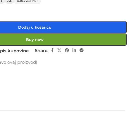
¥
A$
£25.72
EX VAT
Dodaj u košaricu
Buy now
Share:
pis kupovine
vo ovaj proizvod!