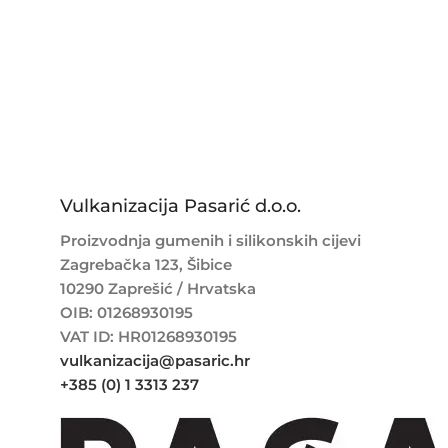
Vulkanizacija Pasarić d.o.o.
Proizvodnja gumenih i silikonskih cijevi
Zagrebačka 123, Šibice
10290 Zaprešić / Hrvatska
OIB: 01268930195
VAT ID: HR01268930195
vulkanizacija@pasaric.hr
+385 (0) 1 3313 237