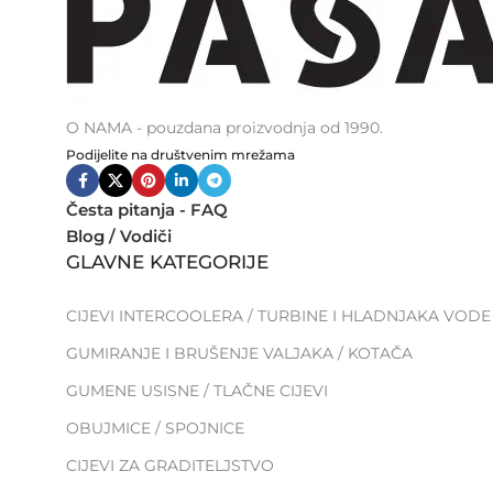
O NAMA - pouzdana proizvodnja od 1990.
Podijelite na društvenim mrežama
Česta pitanja - FAQ
Blog / Vodiči
GLAVNE KATEGORIJE
CIJEVI INTERCOOLERA / TURBINE I HLADNJAKA VODE
GUMIRANJE I BRUŠENJE VALJAKA / KOTAČA
GUMENE USISNE / TLAČNE CIJEVI
OBUJMICE / SPOJNICE
CIJEVI ZA GRADITELJSTVO