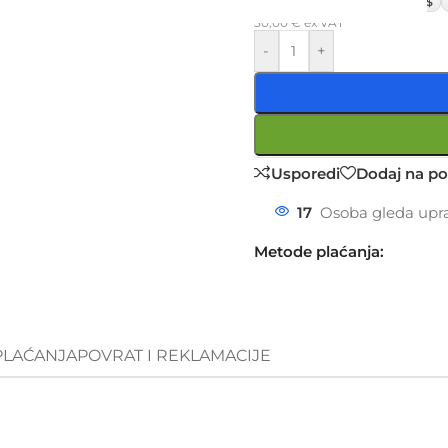
£
$
30,00
€
ex VAT
-
+
Usporedi
Dodaj na po
17
Osoba gleda upra
Metode plaćanja:
PLAĆANJA
POVRAT I REKLAMACIJE