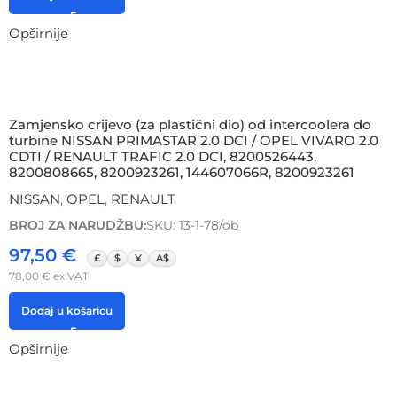
Opširnije
Zamjensko crijevo (za plastični dio) od intercoolera do
turbine NISSAN PRIMASTAR 2.0 DCI / OPEL VIVARO 2.0
CDTI / RENAULT TRAFIC 2.0 DCI, 8200526443,
8200808665, 8200923261, 144607066R, 8200923261
NISSAN
,
OPEL
,
RENAULT
BROJ ZA NARUDŽBU:
SKU: 13-1-78/ob
97,50
€
£
$
¥
A$
78,00
€
ex VAT
Dodaj u košaricu
Opširnije