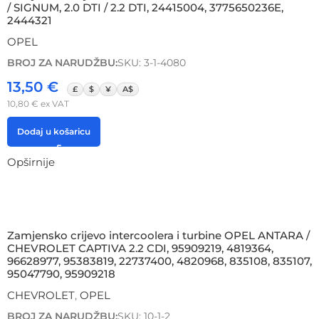
/ SIGNUM, 2.0 DTI / 2.2 DTI, 24415004, 3775650236E,
2444321
OPEL
BROJ ZA NARUDŽBU:
SKU: 3-1-4080
13,50
€
£
$
¥
A$
10,80
€
ex VAT
Dodaj u košaricu
Opširnije
Zamjensko crijevo intercoolera i turbine OPEL ANTARA /
CHEVROLET CAPTIVA 2.2 CDI, 95909219, 4819364,
96628977, 95383819, 22737400, 4820968, 835108, 835107,
95047790, 95909218
CHEVROLET
,
OPEL
BROJ ZA NARUDŽBU:
SKU: 10-1-2