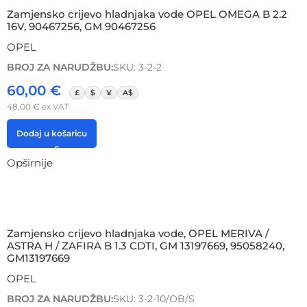
Zamjensko crijevo hladnjaka vode OPEL OMEGA B 2.2
16V, 90467256, GM 90467256
OPEL
BROJ ZA NARUDŽBU:
SKU: 3-2-2
60,00
€
£
$
¥
A$
48,00
€
ex VAT
Dodaj u košaricu
Opširnije
Zamjensko crijevo hladnjaka vode, OPEL MERIVA /
ASTRA H / ZAFIRA B 1.3 CDTI, GM 13197669, 95058240,
GM13197669
OPEL
BROJ ZA NARUDŽBU:
SKU: 3-2-10/OB/S