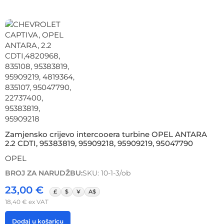
Zamjensko crijevo intercooera turbine OPEL ANTARA
2.2 CDTI, 95383819, 95909218, 95909219, 95047790
OPEL
BROJ ZA NARUDŽBU:
SKU: 10-1-3/ob
23,00
€
£
$
¥
A$
18,40
€
ex VAT
Dodaj u košaricu