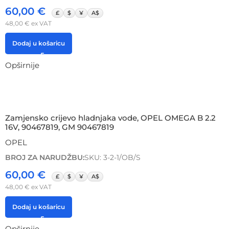
60,00
€
£
$
¥
A$
48,00
€
ex VAT
Dodaj u košaricu
Opširnije
Zamjensko crijevo hladnjaka vode, OPEL OMEGA B 2.2
16V, 90467819, GM 90467819
OPEL
BROJ ZA NARUDŽBU:
SKU: 3-2-1/OB/S
60,00
€
£
$
¥
A$
48,00
€
ex VAT
Dodaj u košaricu
Opširnije