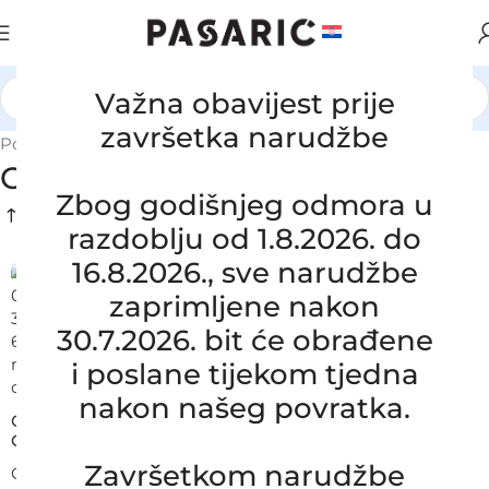
Važna obavijest prije
završetka narudžbe
Početna
/
OPEL
OPEL
Zbog godišnjeg odmora u
razdoblju od 1.8.2026. do
16.8.2026., sve narudžbe
zaprimljene nakon
30.7.2026. bit će obrađene
i poslane tijekom tjedna
nakon našeg povratka.
OPEL MERIVA A MPV 1.7 CDTI, 000041721, 395294952,
GM13128695, zamjensko crijevo grijanja.
Završetkom narudžbe
OPEL