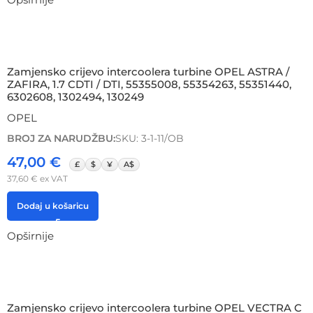
Zamjensko crijevo intercoolera turbine OPEL ASTRA /
ZAFIRA, 1.7 CDTI / DTI, 55355008, 55354263, 55351440,
6302608, 1302494, 130249
OPEL
BROJ ZA NARUDŽBU:
SKU: 3-1-11/OB
47,00
€
£
$
¥
A$
37,60
€
ex VAT
Dodaj u košaricu
Opširnije
Zamjensko crijevo intercoolera turbine OPEL VECTRA C