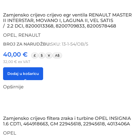
Zamjensko crijevo crijevo egr ventila RENAULT MASTER
II INTERSTAR, MOVANO I, LAGUNA II, VEL SATIS
/ 2.2 DCI, 8200013368, 8200709833, 8200578468
OPEL
,
RENAULT
BROJ ZA NARUDŽBU:
SKU: 13-1-54/OB/S
40,00
€
£
$
¥
A$
32,00
€
ex VAT
Dodaj u košaricu
Opširnije
Zamjensko crijevo filtera zraka i turbine OPEL INSIGNIA
1.6 CDTI, 464918663, GM 22945618, 22945618, 4013406A
OPEL