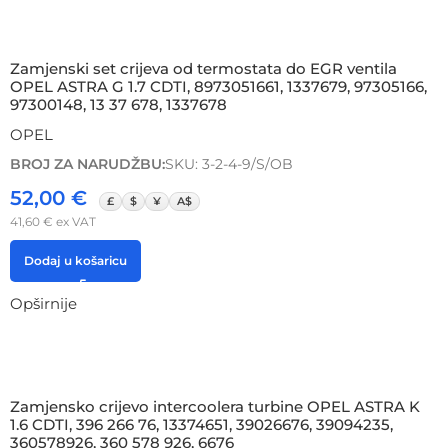
Zamjenski set crijeva od termostata do EGR ventila
OPEL ASTRA G 1.7 CDTI, 8973051661, 1337679, 97305166,
97300148, 13 37 678, 1337678
OPEL
BROJ ZA NARUDŽBU:
SKU: 3-2-4-9/S/OB
52,00
€
£
$
¥
A$
41,60
€
ex VAT
Dodaj u košaricu
Opširnije
Zamjensko crijevo intercoolera turbine OPEL ASTRA K
1.6 CDTI, 396 266 76, 13374651, 39026676, 39094235,
360578926, 360 578 926, 6676