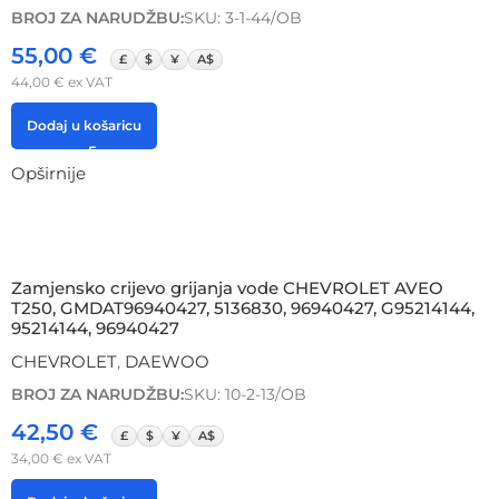
BROJ ZA NARUDŽBU:
SKU: 3-1-44/OB
55,00
€
£
$
¥
A$
44,00
€
ex VAT
Dodaj u košaricu
Opširnije
Zamjensko crijevo grijanja vode CHEVROLET AVEO
T250, GMDAT96940427, 5136830, 96940427, G95214144,
95214144, 96940427
CHEVROLET
,
DAEWOO
BROJ ZA NARUDŽBU:
SKU: 10-2-13/OB
42,50
€
£
$
¥
A$
34,00
€
ex VAT