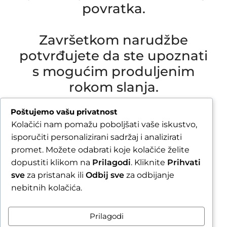
povratka.
Završetkom narudžbe
potvrđujete da ste upoznati
s mogućim produljenim
rokom slanja.
Due to our annual holiday from 1 August 2026 to
Poštujemo vašu privatnost
16 August 2026, all orders received after 30 July
Kolačići nam pomažu poboljšati vaše iskustvo,
2026 will be processed and shipped during the
isporučiti personalizirani sadržaj i analizirati
week following our return.
promet. Možete odabrati koje kolačiće želite
dopustiti klikom na
Prilagodi
. Kliknite
Prihvati
By completing your order, you confirm that you
sve
za pristanak ili
Odbij sve
za odbijanje
are aware of the possible extended shipping
nebitnih kolačića.
time.
Zatvori obavijest / Close
Prilagodi