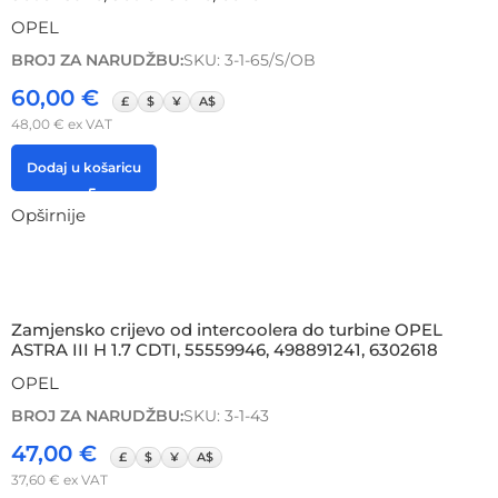
OPEL
BROJ ZA NARUDŽBU:
SKU: 3-1-65/S/OB
60,00
€
£
$
¥
A$
48,00
€
ex VAT
Dodaj u košaricu
Opširnije
Zamjensko crijevo od intercoolera do turbine OPEL
ASTRA III H 1.7 CDTI, 55559946, 498891241, 6302618
OPEL
BROJ ZA NARUDŽBU:
SKU: 3-1-43
47,00
€
£
$
¥
A$
37,60
€
ex VAT