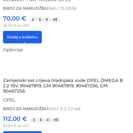
BROJ ZA NARUDŽBU:
SKU: 13-12326
70,00
€
£
$
¥
A$
56,00
€
ex VAT
Dodaj u košaricu
Opširnije
Zamjenski set crijeva hladnjaka vode OPEL OMEGA B
2.2 16V, 90467819, GM 90467819, 90467256, GM
90467256
OPEL
BROJ ZA NARUDŽBU:
SKU: 3-2-1/2-set
112,00
€
£
$
¥
A$
89,60
€
ex VAT