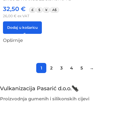
32,50
€
£
$
¥
A$
26,00
€
ex VAT
Dodaj u košaricu
Opširnije
1
2
3
4
5
→
Vulkanizacija Pasarić d.o.o.
Proizvodnja gumenih i silikonskih cijevi