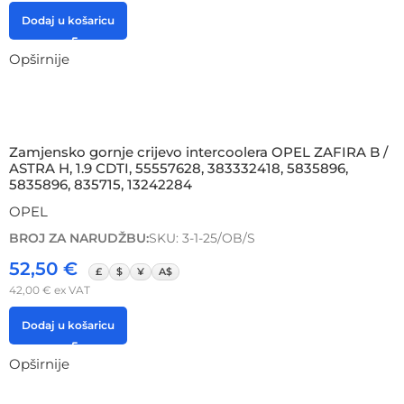
Dodaj u košaricu
Opširnije
Zamjensko gornje crijevo intercoolera OPEL ZAFIRA B /
ASTRA H, 1.9 CDTI, 55557628, 383332418, 5835896,
5835896, 835715, 13242284
OPEL
BROJ ZA NARUDŽBU:
SKU: 3-1-25/OB/S
52,50
€
£
$
¥
A$
42,00
€
ex VAT
Dodaj u košaricu
Opširnije