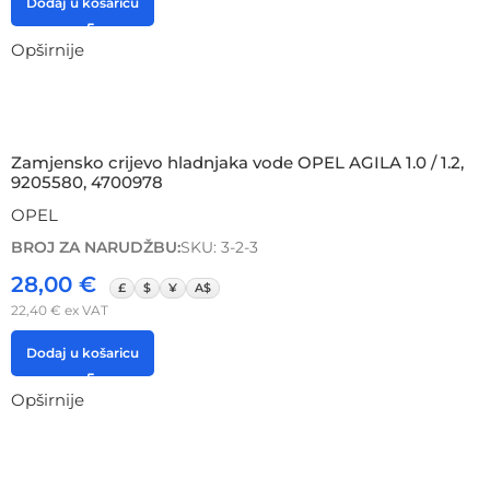
Dodaj u košaricu
Opširnije
Zamjensko crijevo hladnjaka vode OPEL AGILA 1.0 / 1.2,
9205580, 4700978
OPEL
BROJ ZA NARUDŽBU:
SKU: 3-2-3
28,00
€
£
$
¥
A$
22,40
€
ex VAT
Dodaj u košaricu
Opširnije