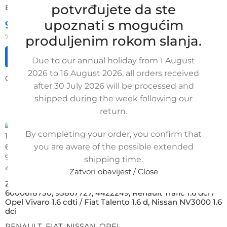
potvrđujete da ste
BROJ ZA NARUDŽBU:
SKU: 3-2-11/s/ob
upoznati s mogućim
97,50
€
£
$
¥
A$
78,00
€
produljenim rokom slanja.
ex VAT
Dodaj u košaricu
Due to our annual holiday from 1 August
2026 to 16 August 2026, all orders received
Opširnije
after 30 July 2026 will be processed and
shipped during the week following our
return.
By completing your order, you confirm that
you are aware of the possible extended
shipping time.
Zatvori obavijest / Close
Zamjensko crijevo turbine 144606126R, 144606126,
6000618730, 93867727, 4422249, Renault Trafic 1.6 dci /
Opel Vivaro 1.6 cdti / Fiat Talento 1.6 d, Nissan NV3000 1.6
dci
RENAULT
,
FIAT
,
NISSAN
,
OPEL