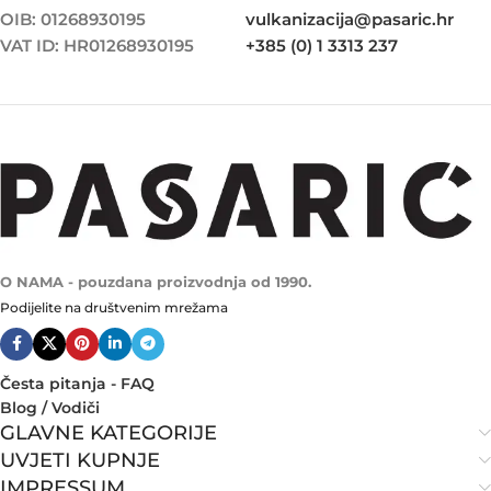
OIB: 01268930195
vulkanizacija@pasaric.hr
VAT ID: HR01268930195
+385 (0) 1 3313 237
O NAMA - pouzdana proizvodnja od 1990.
Podijelite na društvenim mrežama
Česta pitanja - FAQ
Blog / Vodiči
GLAVNE KATEGORIJE
UVJETI KUPNJE
IMPRESSUM