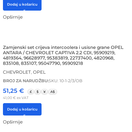
Dodaj u košaricu
Opširnije
Zamjenski set crijeva intercoolera i usisne grane OPEL
ANTARA / CHEVROLET CAPTIVA 2.2 CDI, 95909219,
4819364, 96628977, 95383819, 22737400, 4820968,
835108, 835107, 95047790, 95909218
CHEVROLET
,
OPEL
BROJ ZA NARUDŽBU:
SKU: 10-1-2/3/OB
51,25
€
£
$
¥
A$
41,00
€
ex VAT
Dodaj u košaricu
Opširnije