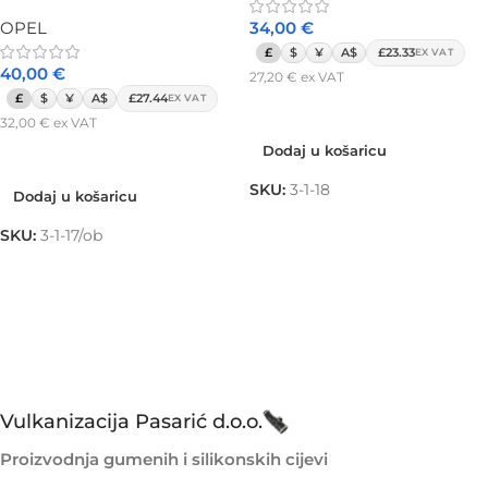
OPEL
34,00
€
£
$
¥
A$
£23.33
EX VAT
40,00
€
27,20
€
ex VAT
£
$
¥
A$
£27.44
EX VAT
Dodaj u košaricu
32,00
€
ex VAT
Dodaj u košaricu
Dodaj u košaricu
SKU:
3-1-18
Dodaj u košaricu
SKU:
3-1-17/ob
Vulkanizacija Pasarić d.o.o.
Proizvodnja gumenih i silikonskih cijevi