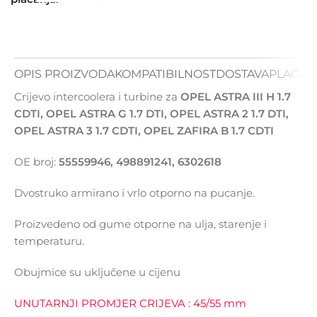
OPIS PROIZVODA
KOMPATIBILNOST
DOSTAVA
PLAĆAN
Crijevo intercoolera i turbine za
OPEL ASTRA III H 1.7
CDTI, OPEL ASTRA G 1.7 DTI, OPEL ASTRA 2 1.7 DTI,
OPEL ASTRA 3 1.7 CDTI, OPEL ZAFIRA B 1.7 CDTI
OE broj:
55559946, 498891241, 6302618
Dvostruko armirano i vrlo otporno na pucanje.
Proizvedeno od gume otporne na ulja, starenje i
temperaturu.
Obujmice su uključene u cijenu
UNUTARNJI PROMJER CRIJEVA : 45/55 mm