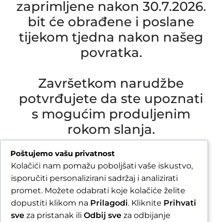
zaprimljene nakon 30.7.2026.
bit će obrađene i poslane
tijekom tjedna nakon našeg
povratka.
Završetkom narudžbe
potvrđujete da ste upoznati
s mogućim produljenim
rokom slanja.
Due to our annual holiday from 1 August 2026 to
Poštujemo vašu privatnost
16 August 2026, all orders received after 30 July
Kolačići nam pomažu poboljšati vaše iskustvo,
2026 will be processed and shipped during the
isporučiti personalizirani sadržaj i analizirati
week following our return.
promet. Možete odabrati koje kolačiće želite
dopustiti klikom na
Prilagodi
. Kliknite
Prihvati
By completing your order, you confirm that you
sve
za pristanak ili
Odbij sve
za odbijanje
are aware of the possible extended shipping