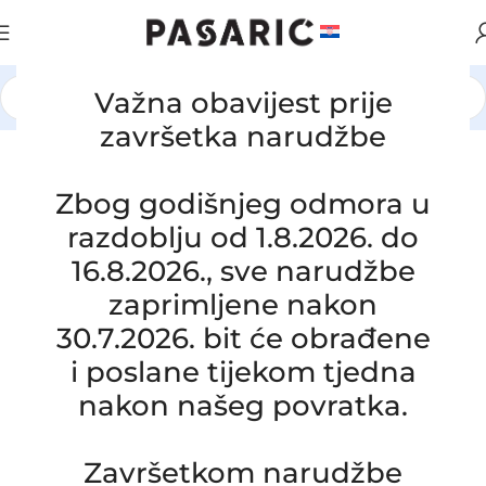
Važna obavijest prije
Početna
/
AUTOMOBILI
/
OPEL
završetka narudžbe
Click to enlarge
Zbog godišnjeg odmora u
razdoblju od 1.8.2026. do
16.8.2026., sve narudžbe
zaprimljene nakon
30.7.2026. bit će obrađene
i poslane tijekom tjedna
nakon našeg povratka.
Zamjensko crijevo od intercoolera do
turbine OPEL ASTRA III H 1.7 CDTI,
Završetkom narudžbe