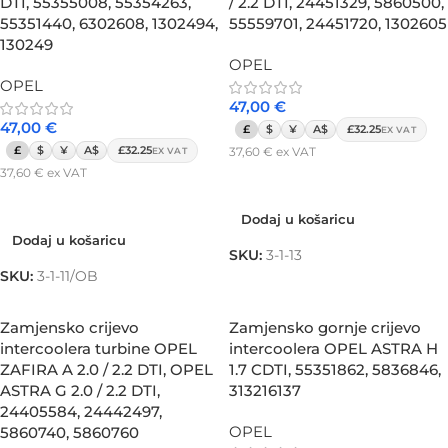
DTI, 55355008, 55354263,
/ 2.2 DTI, 24451329, 5860500,
55351440, 6302608, 1302494,
55559701, 24451720, 1302605
130249
OPEL
OPEL
47,00
€
47,00
€
£
$
¥
A$
£32.25
EX VAT
£
$
¥
A$
£32.25
37,60
€
ex VAT
EX VAT
37,60
€
ex VAT
Dodaj u košaricu
Dodaj u košaricu
Dodaj u košaricu
Dodaj u košaricu
SKU:
3-1-13
SKU:
3-1-11/OB
Zamjensko crijevo
Zamjensko gornje crijevo
intercoolera turbine OPEL
intercoolera OPEL ASTRA H
ZAFIRA A 2.0 / 2.2 DTI, OPEL
1.7 CDTI, 55351862, 5836846,
ASTRA G 2.0 / 2.2 DTI,
313216137
24405584, 24442497,
OPEL
5860740, 5860760