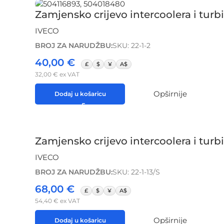
Zamjensko crijevo intercoolera i turbi
IVECO
BROJ ZA NARUDŽBU:
SKU: 22-1-2
40,00
€
£
$
¥
A$
32,00
€
ex VAT
Opširnije
Dodaj u košaricu
Zamjensko crijevo intercoolera i tur
IVECO
BROJ ZA NARUDŽBU:
SKU: 22-1-13/S
68,00
€
£
$
¥
A$
54,40
€
ex VAT
Opširnije
Dodaj u košaricu