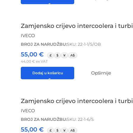
Zamjensko crijevo intercoolera i turb
IVECO
BROJ ZA NARUDŽBU:
SKU: 22-1-1/S/OB
55,00
€
£
$
¥
A$
44,00
€
ex VAT
Opširnije
Dodaj u košaricu
Zamjensko crijevo intercoolera i tur
IVECO
BROJ ZA NARUDŽBU:
SKU: 22-1-6/S
55,00
€
£
$
¥
A$