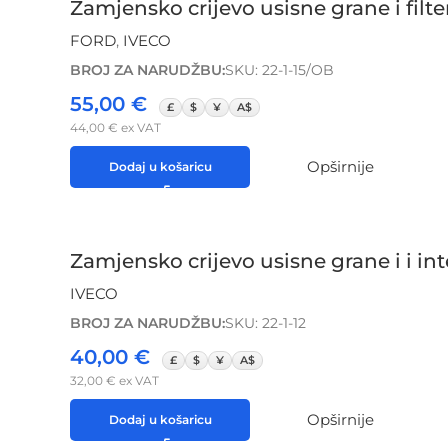
Zamjensko crijevo usisne grane i fi
FORD
,
IVECO
BROJ ZA NARUDŽBU:
SKU: 22-1-15/OB
55,00
€
£
$
¥
A$
44,00
€
ex VAT
Opširnije
Dodaj u košaricu
Zamjensko crijevo usisne grane i i in
IVECO
BROJ ZA NARUDŽBU:
SKU: 22-1-12
40,00
€
£
$
¥
A$
32,00
€
ex VAT
Opširnije
Dodaj u košaricu