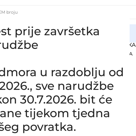
st prije završetka
cija
rudžbe
CIJEVI INTERCOOLERA / TURBINE I HLADNJAK
GUMIRANJE I BRUŠENJE VALJAKA / KOTAČA
GUMENE USISNE / TLAČNE CIJEVI
dmora u razdoblju od
OBUJMICE / SPOJNICE
HEAVY DUTY
8.2026., sve narudžbe
CIJEVI ZA GRADITELJSTVO
on 30.7.2026. bit će
CIJEVI ZA PERISTALTIČKE PUMPE
CIJEVI ZA
lane tijekom tjedna
GNJEČNE VENTILE
šeg povratka.
CIJEVI ZA ZRAČNE KOČNICE