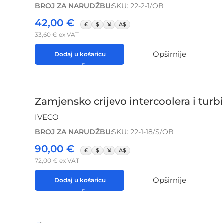
BROJ ZA NARUDŽBU:
SKU: 22-2-1/OB
42,00
€
£
$
¥
A$
33,60
€
ex VAT
Opširnije
Dodaj u košaricu
Zamjensko crijevo intercoolera i tur
IVECO
BROJ ZA NARUDŽBU:
SKU: 22-1-18/S/OB
90,00
€
£
$
¥
A$
72,00
€
ex VAT
Opširnije
Dodaj u košaricu