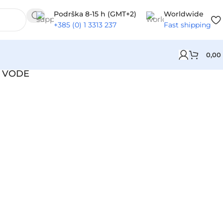
Podrška 8-15 h (GMT+2)
Worldwide
+385 (0) 1 3313 237
Fast shipping
0,00
A VODE