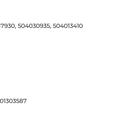
487930, 504030935, 504013410
801303587