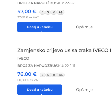
BROJ ZA NARUDŽBU:
SKU: 22-1-7
47,00
€
£
$
¥
A$
37,60
€
ex VAT
Opširnije
Dodaj u košaricu
Zamjensko crijevo usisa zraka IVEC
IVECO
BROJ ZA NARUDŽBU:
SKU: 22-1-11
76,00
€
£
$
¥
A$
60,80
€
ex VAT
Opširnije
Dodaj u košaricu