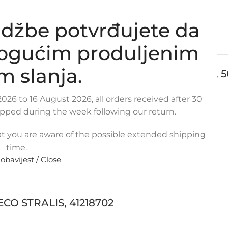
džbe potvrđujete da
mogućim produljenim
m slanja.
AILY GAMMA C/S/L, KOMBI 29 L 10 V 2.3 HPI,
026 to 16 August 2026, all orders received after 30
ipped during the week following our return.
t you are aware of the possible extended shipping
time.
 obavijest / Close
ECO STRALIS, 41218702