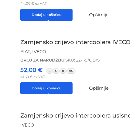
44,00
€
ex VAT
Opširnije
Dodaj u košaricu
Zamjensko crijevo intercoolera IVECO
FIAT
,
IVECO
BROJ ZA NARUDŽBU:
SKU: 22-1-9/OB/S
52,00
€
£
$
¥
A$
41,60
€
ex VAT
Opširnije
Dodaj u košaricu
Zamjensko crijevo intercoolera usisn
IVECO