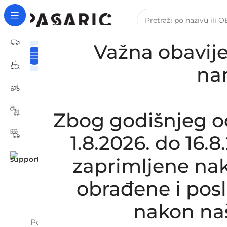
Važna obavije
Kategorije
Naslovna
Za Tvrtke I Obrte – B2B Registra
na
Zbog godišnjeg o
1.8.2026. do 16.
zaprimljene nak
obrađene i pos
nakon na
Početna
/
IVECO