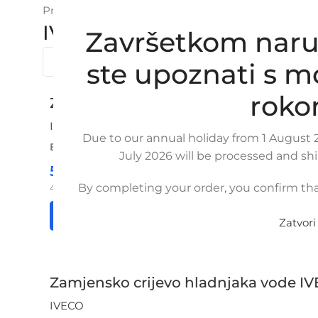
Prikazuje se svih 15 rezultata
IVECO
Završetkom naru
ste upoznati s 
roko
Zamjenska intercooler cijev IVECO D
IVECO
Due to our annual holiday from 1 August 2
BROJ ZA NARUDŽBU:
SKU: 22-1-5
July 2026 will be processed and sh
52,50
€
£
$
¥
A$
By completing your order, you confirm tha
42,00
€
ex VAT
Opširnije
Dodaj u košaricu
Zatvori
Zamjensko crijevo hladnjaka vode IV
IVECO