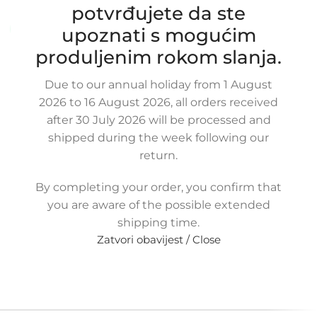
Stanje:
Novo |
Garancija: 5 god jamstva
potvrđujete da ste
Dostupno uz narudžbu (isti ili sljedeći radni dan)
upoznati s mogućim
produljenim rokom slanja.
55,00
€
£
$
¥
A$
£37.72
EX VAT
44,00
€
ex VAT
Due to our annual holiday from 1 August
-
+
2026 to 16 August 2026, all orders received
after 30 July 2026 will be processed and
Dodaj u košaricu
shipped during the week following our
Buy now
return.
Usporedi
Dodaj na popis kupovine
By completing your order, you confirm that
Share:
you are aware of the possible extended
15
Osoba gleda upravo ovaj proizvod!
shipping time.
Zatvori obavijest / Close
Metode plaćanja: