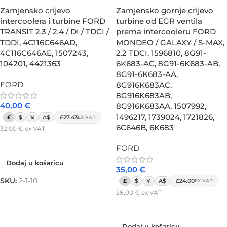
Zamjensko crijevo
Zamjensko gornje crijevo
intercoolera i turbine FORD
turbine od EGR ventila
TRANSIT 2.3 / 2.4 / DI / TDCI /
prema intercooleru FORD
TDDI, 4C116C646AD,
MONDEO / GALAXY / S-MAX,
4C116C646AE, 1507243,
2.2 TDCI, 1596810, 8G91-
104201, 4421363
6K683-AC, 8G91-6K683-AB,
8G91-6K683-AA,
FORD
8G916K683AC,
8G916K683AB,
40,00
€
8G916K683AA, 1507992,
1496217, 1739024, 1721826,
£
$
¥
A$
£27.43
EX VAT
6C646B, 6K683
32,00
€
ex VAT
Dodaj u košaricu
FORD
Dodaj u košaricu
35,00
€
SKU:
2-1-10
£
$
¥
A$
£24.00
EX VAT
28,00
€
ex VAT
Dodaj u košaricu
Dodaj u košaricu