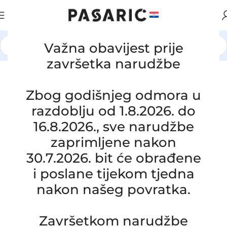
Važna obavijest prije
Početna
/
AUTOMOBILI
/
FORD
završetka narudžbe
Click to enlarge
Zbog godišnjeg odmora u
razdoblju od 1.8.2026. do
16.8.2026., sve narudžbe
zaprimljene nakon
30.7.2026. bit će obrađene
i poslane tijekom tjedna
Zamjensko crijevo usisne grane i
nakon našeg povratka.
filtera zraka IVECO EUROCARGO,
504000707
SKU:
22-1-15/OB
Završetkom narudžbe