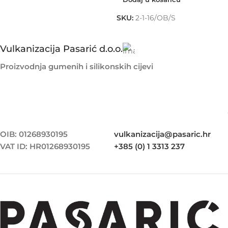
SKU:
2-1-16/OB/S
Vulkanizacija Pasarić d.o.o.
Proizvodnja gumenih i silikonskih cijevi
OIB: 01268930195
vulkanizacija@pasaric.hr
VAT ID: HR01268930195
+385 (0) 1 3313 237