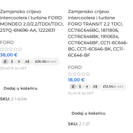
Zamjensko crijevo
Zamjensko crijevo
intercoolera i turbine FORD
intercoolera i turbine
MONDEO 2.0/2.2/TDDI/TDCI,
FORD TRANSIT 2.2 TDCI,
2S7Q-6N696-AA, 1222831
CC116C646BG, 1811806,
CC116C646BK, 1910634,
FORD
CC116C646BF, CC11-6C646-
BG, CC11-6C646-BK, CC11-
38,00
€
6C646-BF
£
$
¥
A$
£26.06
EX VAT
FORD
30,40
€
ex VAT
Dodaj u košaricu
18,00
€
£
$
¥
A$
£12.34
EX VAT
Dodaj u košaricu
14,40
€
ex VAT
SKU:
2-1-6/ob
Dodaj u košaricu
Dodaj u košaricu
SKU:
2-1-21