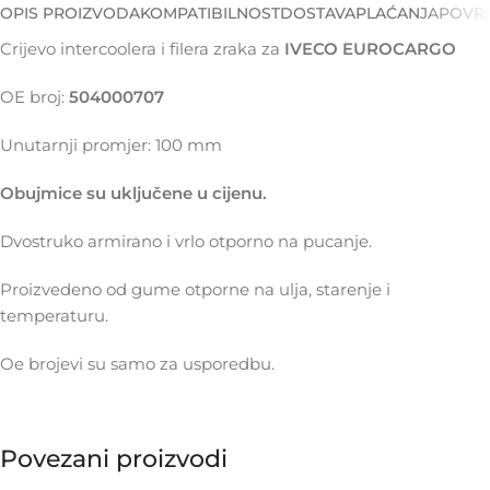
OPIS PROIZVODA
KOMPATIBILNOST
DOSTAVA
PLAĆANJA
POVRA
Crijevo intercoolera i filera zraka za
IVECO EUROCARGO
OE broj:
504000707
Unutarnji promjer: 100 mm
Obujmice su uključene u cijenu.
Dvostruko armirano i vrlo otporno na pucanje.
Proizvedeno od gume otporne na ulja, starenje i
temperaturu.
Oe brojevi su samo za usporedbu.
Povezani proizvodi