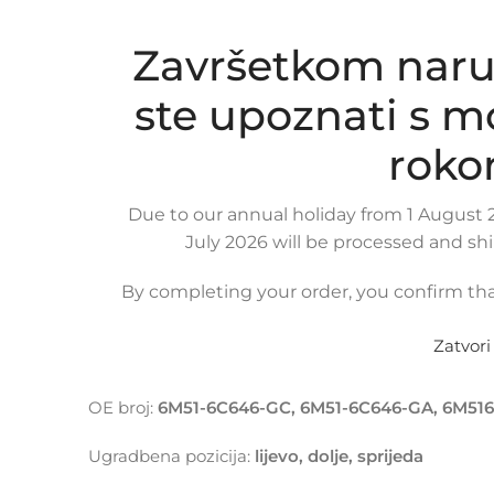
Završetkom naru
ste upoznati s 
roko
Click to enlarge
Due to our annual holiday from 1 August 2
July 2026 will be processed and sh
By completing your order, you confirm tha
OPIS PROIZVODA
KOMPATIBILNOST
DOSTAVA
Zatvori
Crijevo intercoolera i turbine za
VOLVO C30 1.6 D,
OE broj:
6M51-6C646-GC, 6M51-6C646-GA, 6M516C
Ugradbena pozicija:
lijevo, dolje, sprijeda