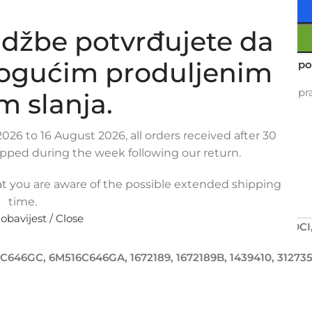
džbe potvrđujete da
mogućim produljenim
Usporedi
Dodaj na po
16
Osoba gleda upra
m slanja.
Metode plaćanja:
026 to 16 August 2026, all orders received after 30
ipped during the week following our return.
t you are aware of the possible extended shipping
time.
PLAĆANJA
POVRAT I REKLAMACIJE
 obavijest / Close
 VOLVO S40 1.6 D, VOLVO V50 1.6 D, FORD FOCUS 1.6 TDC
646GC, 6M516C646GA, 1672189, 1672189B, 1439410, 312735