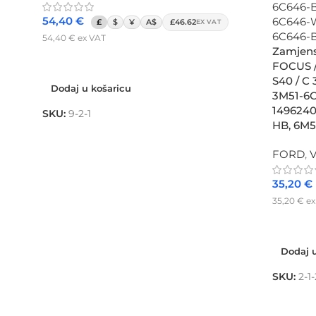
54,40
€
£
$
¥
A$
£46.62
EX VAT
54,40
€
ex VAT
Zamjens
Dodaj u košaricu
FOCUS /
S40 / C
Dodaj u košaricu
3M51-6
1496240
SKU:
9-2-1
HB, 6M
FORD
,
35,20
€
35,20
€
ex
Dodaj u
Dodaj u
SKU:
2-1