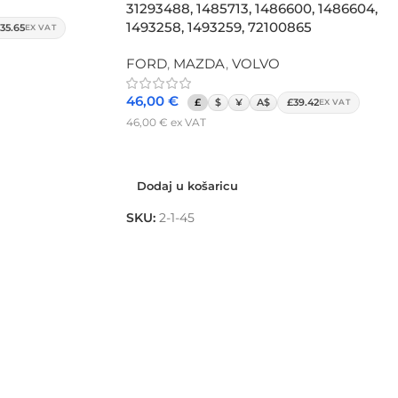
31293488, 1485713, 1486600, 1486604,
1493258, 1493259, 72100865
35.65
EX VAT
FORD
,
MAZDA
,
VOLVO
46,00
€
£
$
¥
A$
£39.42
EX VAT
46,00
€
ex VAT
Dodaj u košaricu
Dodaj u košaricu
SKU:
2-1-45