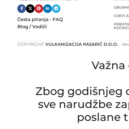
OBUJMIC
CIJEVI 
Česta pitanja - FAQ
PERISTA
Blog / Vodiči
KOČNIC
COPYRIGHT
VULKANIZACIJA PASARIĆ D.O.O.
- de
Važna 
Zbog godišnjeg o
sve narudžbe zap
poslane 