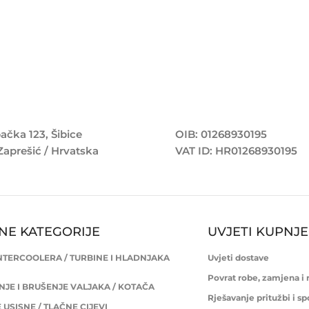
ačka 123, Šibice
OIB: 01268930195
Zaprešić / Hrvatska
VAT ID: HR01268930195
NE KATEGORIJE
UVJETI KUPNJE
INTERCOOLERA / TURBINE I HLADNJAKA
Uvjeti dostave
Povrat robe, zamjena i
JE I BRUŠENJE VALJAKA / KOTAČA
Rješavanje pritužbi i s
USISNE / TLAČNE CIJEVI