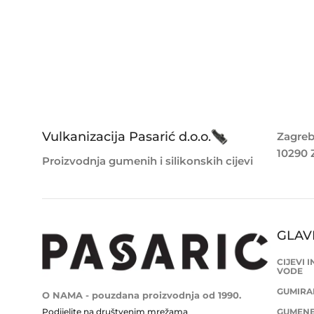
Vulkanizacija Pasarić d.o.o.
Zagreb
10290 
Proizvodnja gumenih i silikonskih cijevi
GLAV
CIJEVI 
VODE
GUMIRAN
O NAMA - pouzdana proizvodnja od 1990.
Podijelite na društvenim mrežama
GUMENE 