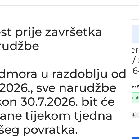
st prije završetka
cija
 intercoolera i turbine VOLVO C30 / S40 / V50, 1.6 D, 6M5
rudžbe
Zamjensko cri
VOLVO C30 / S
GC, 6M51-6C
dmora u razdoblju od
SKU:
2-1-40-V
8.2026., sve narudžbe
Stanje:
Novo |
Garancija: 
on 30.7.2026. bit će
Dostupno uz narudžbu (ist
37,60
€
lane tijekom tjedna
£
$
37,60
€
ex VAT
šeg povratka.
-
+