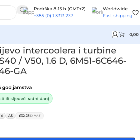
Podrška 8-15 h (GMT+2)
Worldwide
+385 (0) 1 3313 237
Fast shipping
0,00
1-6C646-GC, 6M51-6C646-GA
jevo intercoolera i turbine
40 / V50, 1.6 D, 6M51-6C646-
646-GA
5 god jamstva
i ili sljedeći radni dan)
¥
A$
£32.23
EX VAT