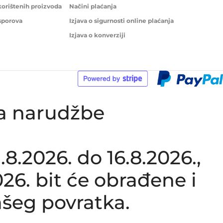
korištenih proizvoda
Načini plaćanja
 sporova
Izjava o sigurnosti online plaćanja
Izjava o konverziji
ka narudžbe
.2026. do 16.8.2026.,
26. bit će obrađene i
šeg povratka.