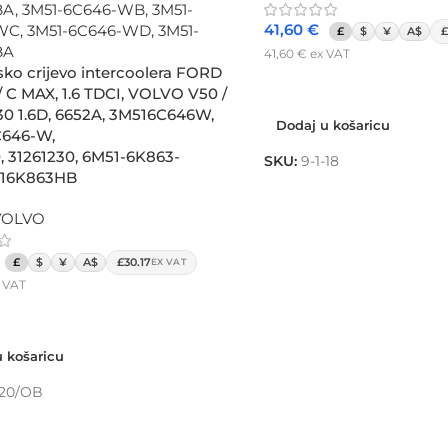
41,60
€
£
$
¥
A$
£
41,60
€
ex VAT
ko crijevo intercoolera FORD
Dodaj u košaricu
 C MAX, 1.6 TDCI, VOLVO V50 /
 30 1.6D, 6652A, 3M516C646W,
Dodaj u košaricu
C646-W,
, 31261230, 6M51-6K863-
SKU:
9-1-18
516K863HB
VOLVO
£
$
¥
A$
£30.17
EX VAT
 VAT
 košaricu
 košaricu
-20/OB