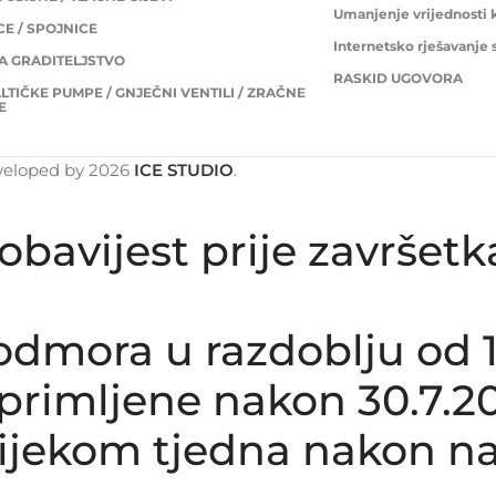
Umanjenje vrijednosti 
E / SPOJNICE
Internetsko rješavanje
ZA GRADITELJSTVO
RASKID UGOVORA
LTIČKE PUMPE / GNJEČNI VENTILI / ZRAČNE
E
veloped by
2026
ICE STUDIO
.
obavijest prije završet
dmora u razdoblju od 1.8
rimljene nakon 30.7.20
tijekom tjedna nakon na