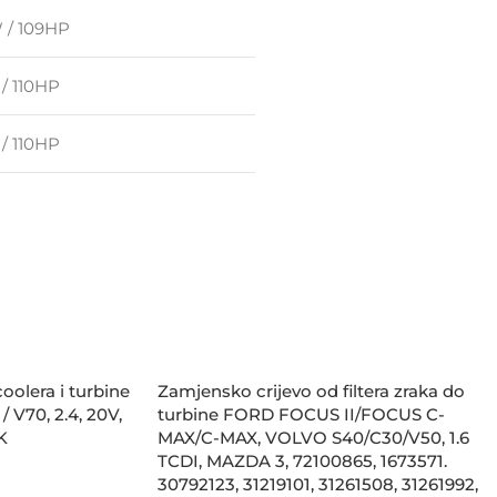
 / 109HP
/ 110HP
/ 110HP
oolera i turbine
Zamjensko crijevo od filtera zraka do
 V70, 2.4, 20V,
turbine FORD FOCUS II/FOCUS C-
K
MAX/C-MAX, VOLVO S40/C30/V50, 1.6
TCDI, MAZDA 3, 72100865, 1673571.
30792123, 31219101, 31261508, 31261992,