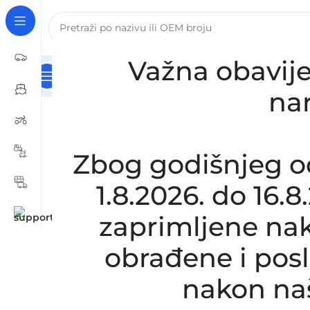
Važna obavije
Kategorije
Naslovna
Za Tvrtke I Obrte – B2B Registra
Početna
/
AUTOMOBILI
/
VOLVO
/
Zamjensko crijevo
na
Zbog godišnjeg o
1.8.2026. do 16.
zaprimljene nak
obrađene i pos
nakon na