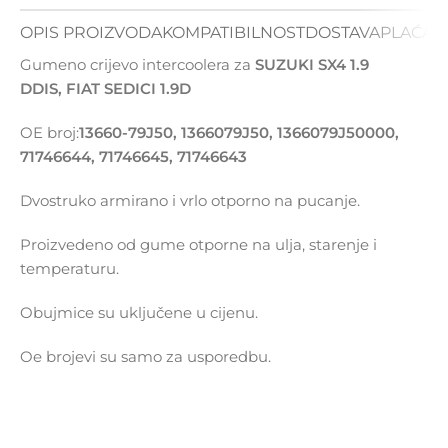
OPIS PROIZVODA
KOMPATIBILNOST
DOSTAVA
PLAĆAN
Gumeno crijevo intercoolera za
SUZUKI SX4 1.9
DDIS, FIAT SEDICI 1.9D
OE broj:
13660-79J50, 1366079J50, 1366079J50000,
71746644, 71746645, 71746643
Dvostruko armirano i vrlo otporno na pucanje.
Proizvedeno od gume otporne na ulja, starenje i
temperaturu.
Obujmice su uključene u cijenu.
Oe brojevi su samo za usporedbu.