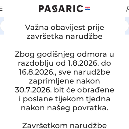
Važna obavijest prije
Početna
/
AUTOMOBILI
/
SUZUKI
završetka narudžbe
Click to enlarge
Zbog godišnjeg odmora u
razdoblju od 1.8.2026. do
16.8.2026., sve narudžbe
zaprimljene nakon
30.7.2026. bit će obrađene
i poslane tijekom tjedna
nakon našeg povratka.
Zamjensko crijevo intercoolera
SUZUKI SX4 1.9 DDIS, 13660-79J50,
1366079J50
Završetkom narudžbe