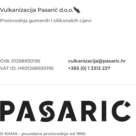
Vulkanizacija Pasarić d.o.o.
Proizvodnja gumenih i silikonskih cijevi
OIB: 01268930195
vulkanizacija@pasaric.hr
VAT ID: HR01268930195
+385 (0) 1 3313 237
O NAMA - pouzdana proizvodnja od 1990.