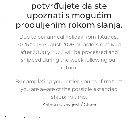
SKU:
19-1-2/OB
potvrđujete da ste
Stanje:
Novo |
Garancija: 5 god jamstva
upoznati s mogućim
Dostupno uz narudžbu (isti ili sljedeći radni dan)
produljenim rokom slanja.
65,00
€
£
$
¥
A$
£44.60
EX VAT
Due to our annual holiday from 1 August
52,00
€
ex VAT
2026 to 16 August 2026, all orders received
-
+
after 30 July 2026 will be processed and
shipped during the week following our
Dodaj u košaricu
return.
Buy now
By completing your order, you confirm that
Usporedi
Dodaj na popis kupovine
you are aware of the possible extended
Share:
shipping time.
15
Osoba gleda upravo ovaj proizvod!
Zatvori obavijest / Close
Metode plaćanja: