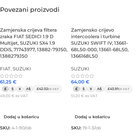
Povezani proizvodi
Zamjenska crijeva filtera
Zamjensko crijevo
zraka FIAT SEDICI 1.9 D
intercoolera i turbine
Multijet, SUZUKI SX4 1.9
SUZUKI SWIFT IV, 13661-
DDiS, 71743977, 13882-79J50,
68L50-000, 13661-68L50,
1388279J50
1366168L50
FIAT
,
SUZUKI
SUZUKI
61,25
€
64,00
€
£
$
¥
A$
£42.02
£
$
¥
A$
£43.91
EX VAT
EX VAT
49,00
€
ex VAT
51,20
€
ex VAT
Dodaj u košaricu
Dodaj u košaricu
Dodaj u košaricu
Dodaj u košaricu
SKU:
4-1-90/ob
SKU:
19-1-3/ob