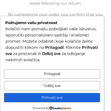
week following our return.
By completing your order, you confirm that you
are aware of the possible extended shipping
Poštujemo vašu privatnost
time.
Kolačići nam pomažu poboljšati vaše iskustvo,
Zatvori obavijest / Close
isporučiti personalizirani sadržaj i analizirati
promet. Možete odabrati koje kolačiće želite
dopustiti klikom na
Prilagodi
. Kliknite
Prihvati
Raskid ugovora
sve
za pristanak ili
Odbij sve
za odbijanje
nebitnih kolačića.
Prilagodi
Odbij sve
Prihvati sve
Powered by
sporedi
Wishlist
Cart