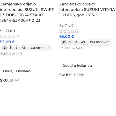
Zamjensko crijevo
Zamjensko crijevo
intercoolera SUZUKI SWIFT
intercoolera SUZUKI VITARA
1.3 DDIS, 13664-53K00,
1.6 DDIS, god.2015-
13644-53K00-P10123
SUZUKI
SUZUKI
65,00
€
52,00
€
£
$
¥
A$
£44.60
EX VAT
£
$
¥
A$
£35.68
52,00
€
ex VAT
EX VAT
41,60
€
ex VAT
Dodaj u košaricu
Dodaj u košaricu
Dodaj u košaricu
Dodaj u košaricu
SKU:
19-1-6/ob
SKU:
19-1-4