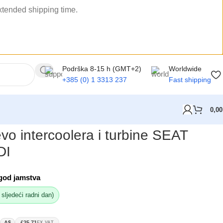
extended shipping time.
Podrška 8-15 h (GMT+2)
Worldwide
+385 (0) 1 3313 237
Fast shipping
0,0
vo intercoolera i turbine SEAT
DI
god jamstva
 sljedeći radni dan)
A$
£25.71
EX VAT