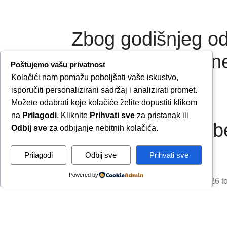
Zbog godišnjeg od
narudžbe zaprimljene
Poštujemo vašu privatnost
Kolačići nam pomažu poboljšati vaše iskustvo,
isporučiti personalizirani sadržaj i analizirati promet.
Možete odabrati koje kolačiće želite dopustiti klikom
na
Prilagodi
. Kliknite
Prihvati sve
za pristanak ili
Završetkom narudžbe
Odbij sve
za odbijanje nebitnih kolačića.
Prilagodi
Odbij sve
Prihvati sve
Powered by
Due to our annual holiday from 1 August 2026 to
By complet