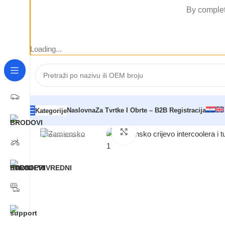
By complet
Loading...
Naslovna
Za Tvrtke I Obrte – B2B Registracija
Kategorije
Početna
/
AUTOMOBILI
/
VW / AUDI / SEAT / ŠKODA
/
Zam
Click to enlarge