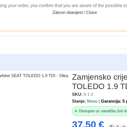
ing your order, you confirm that you are aware of the possible 
Zatvori obavijest / Close
jensko crijevo intercoolera i turbine SEAT TOLEDO 1.9 TDI
Zamjensko crije
TOLEDO 1.9 T
SKU:
6-1-2
Stanje:
Novo |
Garancija: 5 
Dostupno uz narudžbu (isti ili
37,50
€
£
$
¥