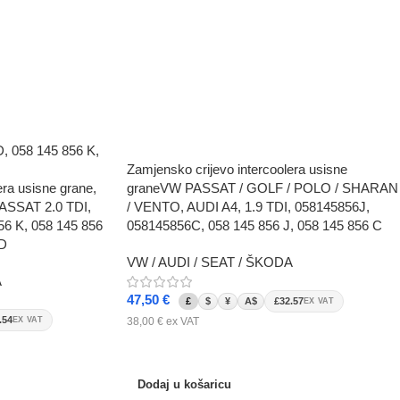
Zamjensko crijevo intercoolera usisne
era usisne grane,
graneVW PASSAT / GOLF / POLO / SHARAN
ASSAT 2.0 TDI,
/ VENTO, AUDI A4, 1.9 TDI, 058145856J,
56 K, 058 145 856
058145856C, 058 145 856 J, 058 145 856 C
6D
VW / AUDI / SEAT / ŠKODA
A
47,50
€
£
$
¥
A$
£32.57
EX VAT
.54
38,00
€
ex VAT
EX VAT
Dodaj u košaricu
Dodaj u košaricu