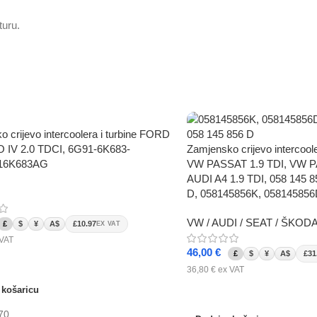
turu.
 crijevo intercoolera i turbine FORD
IV 2.0 TDCI, 6G91-6K683-
Zamjensko crijevo intercool
916K683AG
VW PASSAT 1.9 TDI, VW P
AUDI A4 1.9 TDI, 058 145 8
D, 058145856K, 05814585
VW / AUDI / SEAT / ŠKOD
£
$
¥
A$
£10.97
EX VAT
VAT
46,00
€
£
$
¥
A$
£31
 košaricu
36,80
€
ex VAT
 košaricu
Dodaj u košaricu
70