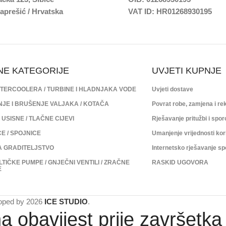
aprešić / Hrvatska
VAT ID: HR01268930195
NE KATEGORIJE
UVJETI KUPNJE
INTERCOOLERA / TURBINE I HLADNJAKA VODE
Uvjeti dostave
JE I BRUŠENJE VALJAKA / KOTAČA
Povrat robe, zamjena i re
USISNE / TLAČNE CIJEVI
Rješavanje pritužbi i spo
E / SPOJNICE
Umanjenje vrijednosti kor
ZA GRADITELJSTVO
Internetsko rješavanje s
LTIČKE PUMPE / GNJEČNI VENTILI / ZRAČNE
RASKID UGOVORA
E
oped by
2026
ICE STUDIO
.
a obavijest prije završetk