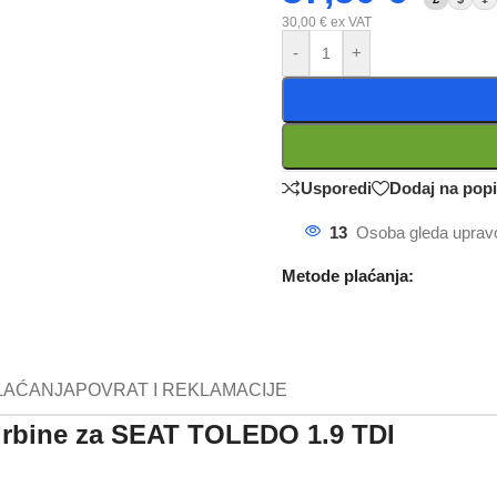
30,00
€
ex VAT
-
+
Usporedi
Dodaj na pop
13
Osoba gleda upravo
Metode plaćanja:
LAĆANJA
POVRAT I REKLAMACIJE
turbine za SEAT TOLEDO 1.9 TDI