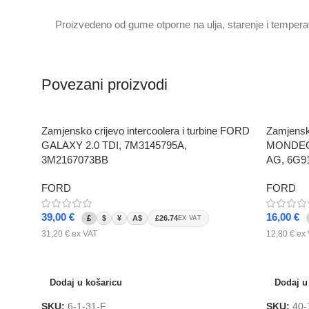
Proizvedeno od gume otporne na ulja, starenje i tempera
Povezani proizvodi
Zamjensko crijevo intercoolera i turbine FORD
Zamjensko
GALAXY 2.0 TDI, 7M3145795A,
MONDEO 
3M2167073BB
AG, 6G
FORD
FORD
39,00
€
16,00
€
£
$
¥
A$
£26.74
EX VAT
31,20
€
ex VAT
12,80
€
ex 
Dodaj u košaricu
Dodaj u
Dodaj u košaricu
Dodaj u
SKU:
6-1-31-F
SKU:
40-