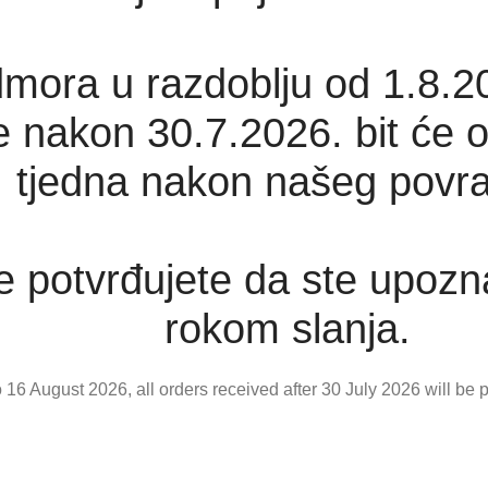
mora u razdoblju od 1.8.2
 nakon 30.7.2026. bit će o
tjedna nakon našeg povra
 potvrđujete da ste upozn
rokom slanja.
 16 August 2026, all orders received after 30 July 2026 will be
ing your order, you confirm that you are aware of the possible 
Zatvori obavijest / Close