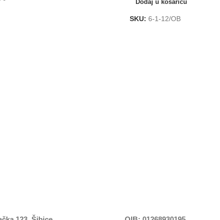
Dodaj u košaricu
SKU:
6-1-12/OB
čka 123, Šibice
OIB: 01268930195