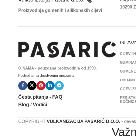
10290 Z
Proizvodnja gumenih i silikonskih cijevi
GLAV
CIJEVI 
GUMIRAN
O NAMA - pouzdana proizvodnja od 1990.
GUMENE 
Podijelite na društvenim mrežama
OBUJMIC
CIJEVI 
Česta pitanja - FAQ
PERISTA
KOČNIC
Blog / Vodiči
COPYRIGHT
VULKANIZACIJA PASARIĆ D.O.O.
- devel
Važn