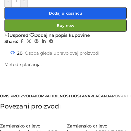
-
+
Dodaj u košaricu
Buy now
Usporedi
Dodaj na popis kupovine
Share:
20
Osoba gleda upravo ovaj proizvod!
Metode plaćanja:
OPIS PROIZVODA
KOMPATIBILNOST
DOSTAVA
PLAĆANJA
POVRAT 
Povezani proizvodi
Zamjensko crijevo
Zamjensko crijevo