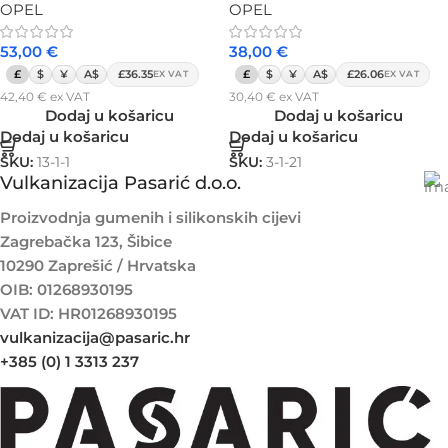
OPEL
OPEL
53,00
€
38,00
€
£
$
¥
A$
£36.35
£
$
¥
A$
£26.06
EX VAT
EX VAT
42,40
€
ex VAT
30,40
€
ex VAT
Dodaj u košaricu
Dodaj u košaricu
Dodaj u košaricu
Dodaj u košaricu
SKU:
13-1-1
SKU:
3-1-21
Vulkanizacija Pasarić d.o.o.
Proizvodnja gumenih i silikonskih cijevi
Zagrebačka 123, Šibice
10290 Zaprešić / Hrvatska
OIB: 01268930195
VAT ID: HR01268930195
vulkanizacija@pasaric.hr
+385 (0) 1 3313 237