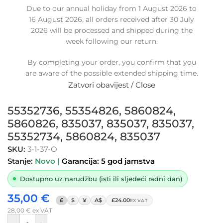
Due to our annual holiday from 1 August 2026 to
16 August 2026, all orders received after 30 July
2026 will be processed and shipped during the
week following our return.
By completing your order, you confirm that you
Zamjensko gornje crijevo
are aware of the possible extended shipping time.
intercoolera OPEL VECTRA / SIGNUM
Zatvori obavijest / Close
1.9 CDTI, 13289474, 55352734,
55352736, 55354826, 5860824,
5860826, 835037, 835037, 835037,
55352734, 5860824, 835037
SKU:
3-1-37-O
Stanje:
Novo |
Garancija: 5 god jamstva
Dostupno uz narudžbu (isti ili sljedeći radni dan)
35,00
€
£
$
¥
A$
£24.00
EX VAT
28,00
€
ex VAT