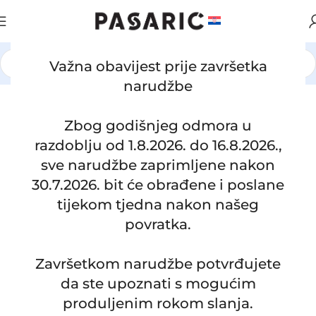
Važna obavijest prije završetka
Početna
/
AUTOMOBILI
/
OPEL
narudžbe
Zbog godišnjeg odmora u
Click to enlarge
razdoblju od 1.8.2026. do 16.8.2026.,
sve narudžbe zaprimljene nakon
30.7.2026. bit će obrađene i poslane
tijekom tjedna nakon našeg
povratka.
Završetkom narudžbe potvrđujete
da ste upoznati s mogućim
produljenim rokom slanja.