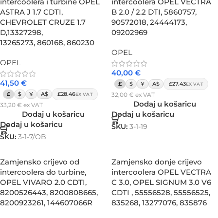
intercoolera i turbine OPEL
intercoolera OPEL VECTRA
ASTRA J 1.7 CDTI,
B 2.0 / 2.2 DTI, 5860757,
CHEVROLET CRUZE 1.7
90572018, 24444173,
D,13327298,
09202969
13265273, 860168, 860230
OPEL
OPEL
40,00
€
41,50
€
£
$
¥
A$
£27.43
EX VAT
£
$
¥
A$
£28.46
32,00
€
ex VAT
EX VAT
Dodaj u košaricu
33,20
€
ex VAT
Dodaj u košaricu
Dodaj u košaricu
Dodaj u košaricu
SKU:
3-1-19
SKU:
3-1-7/OB
Zamjensko crijevo od
Zamjensko donje crijevo
intercoolera do turbine,
intercoolera OPEL VECTRA
OPEL VIVARO 2.0 CDTI,
C 3.0, OPEL SIGNUM 3.0 V6
8200526443, 8200808665,
CDTI , 55556528, 55556525,
8200923261, 144607066R
835268, 13277076, 835876