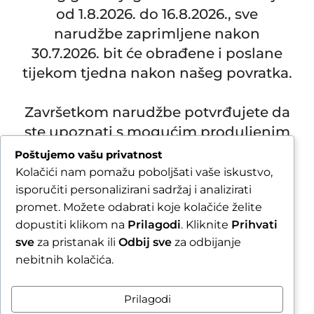
od 1.8.2026. do 16.8.2026., sve
narudžbe zaprimljene nakon
30.7.2026. bit će obrađene i poslane
tijekom tjedna nakon našeg povratka.
Završetkom narudžbe potvrđujete da
ste upoznati s mogućim produljenim
rokom slanja.
Poštujemo vašu privatnost
Kolačići nam pomažu poboljšati vaše iskustvo,
Due to our annual holiday from 1 August 2026 to 16
isporučiti personalizirani sadržaj i analizirati
August 2026, all orders received after 30 July 2026 will
be processed and shipped during the week following
promet. Možete odabrati koje kolačiće želite
our return.
dopustiti klikom na
Prilagodi
. Kliknite
Prihvati
sve
za pristanak ili
Odbij sve
za odbijanje
By completing your order, you confirm that you are
nebitnih kolačića.
aware of the possible extended shipping time.
Zatvori obavijest / Close
Prilagodi