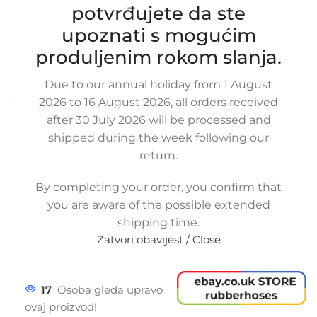
intercoolera NISSAN MICRA III 1.5
potvrđujete da ste
DCI, 800365810D, 800365810F,
upoznati s mogućim
800365810
produljenim rokom slanja.
SKU:
16-1-6/ob
Stanje:
Novo |
Garancija: 5 god jamstva
Due to our annual holiday from 1 August
Dostupno uz narudžbu (isti ili sljedeći radni dan)
2026 to 16 August 2026, all orders received
after 30 July 2026 will be processed and
37,00
€
£
$
¥
A$
£25.39
EX VAT
shipped during the week following our
29,60
€
ex VAT
return.
-
+
By completing your order, you confirm that
Dodaj u košaricu
you are aware of the possible extended
shipping time.
Buy now
Zatvori obavijest / Close
Usporedi
Dodaj na popis kupovine
Share:
17
Osoba gleda upravo
ovaj proizvod!