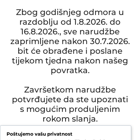
Zbog godišnjeg odmora u
razdoblju od 1.8.2026. do
16.8.2026., sve narudžbe
zaprimljene nakon 30.7.2026.
bit će obrađene i poslane
tijekom tjedna nakon našeg
povratka.
Završetkom narudžbe
potvrđujete da ste upoznati
s mogućim produljenim
rokom slanja.
Due to our annual holiday from 1 August 2026 to
Poštujemo vašu privatnost
16 August 2026, all orders received after 30 July