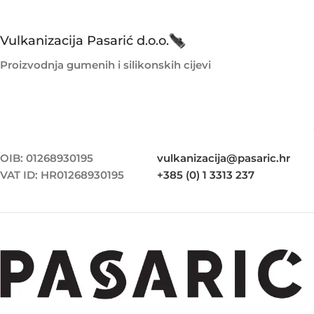
Vulkanizacija Pasarić d.o.o.
Proizvodnja gumenih i silikonskih cijevi
OIB: 01268930195
vulkanizacija@pasaric.hr
VAT ID: HR01268930195
+385 (0) 1 3313 237