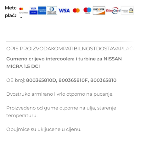
Metode
plaćanja:
OPIS PROIZVODA
KOMPATIBILNOST
DOSTAVA
PLAĆAN
Gumeno crijevo intercoolera i turbine za NISSAN
MICRA 1.5 DCI
OE broj:
800365810D, 800365810F, 800365810
Dvostruko armirano i vrlo otporno na pucanje.
Proizvedeno od gume otporne na ulja, starenje i
temperaturu.
Obujmice su uključene u cijenu.