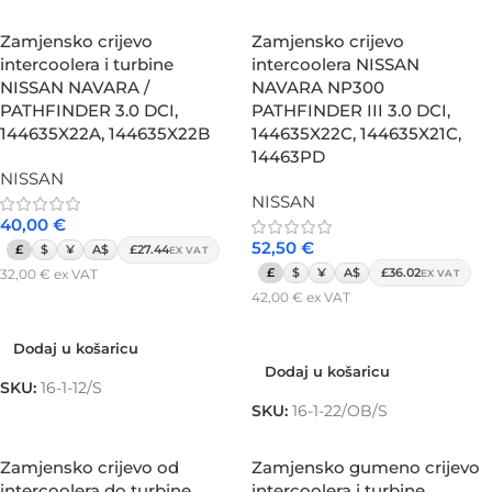
Zamjensko crijevo
Zamjensko crijevo
intercoolera i turbine
intercoolera NISSAN
NISSAN NAVARA /
NAVARA NP300
PATHFINDER 3.0 DCI,
PATHFINDER III 3.0 DCI,
144635X22A, 144635X22B
144635X22C, 144635X21C,
14463PD
NISSAN
NISSAN
40,00
€
52,50
€
£
$
¥
A$
£27.44
EX VAT
£
$
¥
A$
£36.02
32,00
€
ex VAT
EX VAT
42,00
€
ex VAT
Dodaj u košaricu
Dodaj u košaricu
Dodaj u košaricu
Dodaj u košaricu
SKU:
16-1-12/S
SKU:
16-1-22/OB/S
Zamjensko crijevo od
Zamjensko gumeno crijevo
intercoolera do turbine
intercoolera i turbine