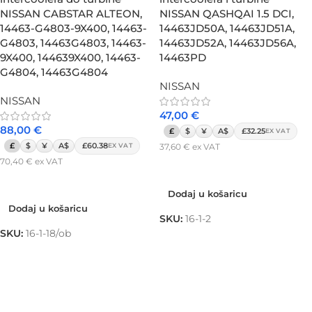
NISSAN CABSTAR ALTEON,
NISSAN QASHQAI 1.5 DCI,
14463-G4803-9X400, 14463-
14463JD50A, 14463JD51A,
G4803, 14463G4803, 14463-
14463JD52A, 14463JD56A,
9X400, 144639X400, 14463-
14463PD
G4804, 14463G4804
NISSAN
NISSAN
47,00
€
88,00
€
£
$
¥
A$
£32.25
EX VAT
£
$
¥
A$
£60.38
37,60
€
ex VAT
EX VAT
70,40
€
ex VAT
Dodaj u košaricu
Dodaj u košaricu
Dodaj u košaricu
Dodaj u košaricu
SKU:
16-1-2
SKU:
16-1-18/ob