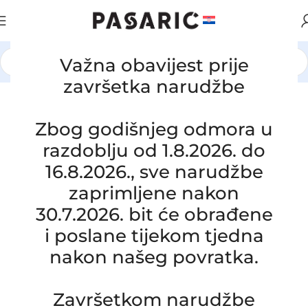
Važna obavijest prije
Početna
/
AUTOMOBILI
/
NISSAN
završetka narudžbe
Click to enlarge
Zbog godišnjeg odmora u
razdoblju od 1.8.2026. do
16.8.2026., sve narudžbe
zaprimljene nakon
30.7.2026. bit će obrađene
i poslane tijekom tjedna
nakon našeg povratka.
Zamjensko crijevo turbine i
Završetkom narudžbe