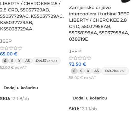
LIBERTY / CHEROKEE 2.5 /
Zamjensko crijevo
2.8 CRD, 55037729AB,
intercoolera i turbine JEEP
55037729AC, K55037729AC,
LIBERTY / CHEROKEE 2.8
K55037729AB,
CRD, 55037958AB,
K55038729AA
55038199AA, 55037958AA,
038919E
JEEP
JEEP
65,00
€
£
$
¥
A$
£44.57
EX VAT
72,50
€
52,00
€
ex VAT
£
$
¥
A$
£49.71
EX VAT
Dodaj u košaricu
58,00
€
ex VAT
Dodaj u košaricu
Dodaj u košaricu
Dodaj u košaricu
SKU:
12-1-8/ob
SKU:
12-1-1/ob