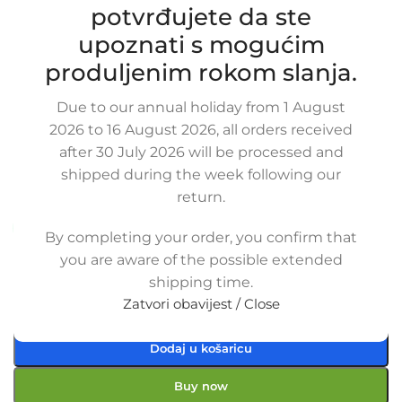
potvrđujete da ste
upoznati s mogućim
produljenim rokom slanja.
Zamjensko crijevo od intercoolera do
turbine JEEP CHEROKEE / LIBERTY,
Due to our annual holiday from 1 August
2.5 / 2.8 CRD, 52079801AB,
2026 to 16 August 2026, all orders received
52079801AA
after 30 July 2026 will be processed and
shipped during the week following our
SKU:
12-1-15/OB
Stanje:
Novo |
Garancija: 5 god jamstva
return.
Dostupno uz narudžbu (isti ili sljedeći radni dan)
By completing your order, you confirm that
you are aware of the possible extended
75,00
€
£
$
¥
A$
£51.42
EX VAT
shipping time.
60,00
€
ex VAT
Zatvori obavijest / Close
-
+
Dodaj u košaricu
Buy now