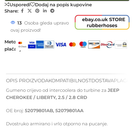
Usporedi
Dodaj na popis kupovine
Share:
13
Osoba gleda upravo
ovaj proizvod!
Metode
plaćanja:
OPIS PROIZVODA
KOMPATIBILNOST
DOSTAVA
PLAĆAN
Gumeno crijevo od intercoolera do turbine za
JEEP
CHEROKEE / LIBERTY, 2.5 / 2.8 CRD
OE broj:
52079801AB, 52079801AA
Dvostruko armirano i vrlo otporno na pucanje.