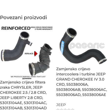
Povezani proizvodi
Zamjensko crijevo
intercoolera i turbine JEEP
GRAND CHEROKEE IV 3.0
Zamjensko crijevo filtera
CRD, 55038006A,
zraka CHRYSLER, JEEP
55038006AB, 55038006AC,
CHEROKEE 2.5 / 2.8 CRD,
55038006AD, 55038006AE
JEEP LIBERTY 2.8 CRD,
53013104AE, 53013104AC,
JEEP
53013104AB, 53013104AD