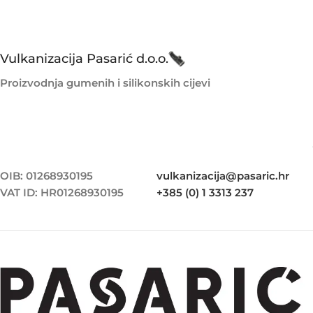
Vulkanizacija Pasarić d.o.o.
Proizvodnja gumenih i silikonskih cijevi
OIB: 01268930195
vulkanizacija@pasaric.hr
VAT ID: HR01268930195
+385 (0) 1 3313 237