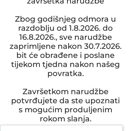
završetka narudžbe
Zbog godišnjeg odmora u
razdoblju od 1.8.2026. do
16.8.2026., sve narudžbe
zaprimljene nakon 30.7.2026.
bit će obrađene i poslane
tijekom tjedna nakon našeg
povratka.
Završetkom narudžbe
potvrđujete da ste upoznati
s mogućim produljenim
rokom slanja.
Due to our annual holiday from 1 August 2026 to