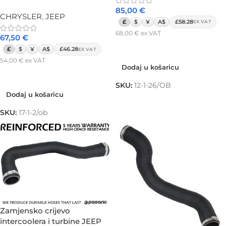
85,00
€
CHRYSLER
,
JEEP
£
$
¥
A$
£58.28
EX VAT
68,00
€
ex VAT
67,50
€
Dodaj u košaricu
£
$
¥
A$
£46.28
EX VAT
54,00
€
ex VAT
Dodaj u košaricu
Dodaj u košaricu
SKU:
12-1-26/OB
Dodaj u košaricu
SKU:
17-1-2/ob
Zamjensko crijevo
intercoolera i turbine JEEP