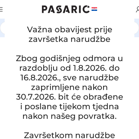
Važna obavijest prije
Početna
/
AUTOMOBILI
/
JEEP
završetka narudžbe
Zbog godišnjeg odmora u
razdoblju od 1.8.2026. do
16.8.2026., sve narudžbe
zaprimljene nakon
30.7.2026. bit će obrađene
i poslane tijekom tjedna
nakon našeg povratka.
Click to enlarge
Završetkom narudžbe