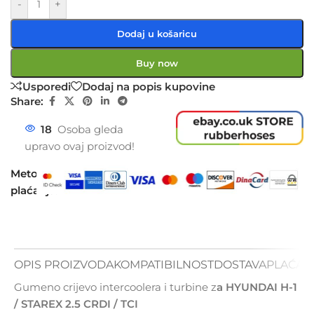
-
+
Dodaj u košaricu
Buy now
Usporedi
Dodaj na popis kupovine
Share:
18
Osoba gleda
upravo ovaj proizvod!
Metode
plaćanja:
OPIS PROIZVODA
KOMPATIBILNOST
DOSTAVA
PLAĆAN
Gumeno crijevo intercoolera i turbine z
a HYUNDAI H-1
/ STAREX 2.5 CRDI / TCI