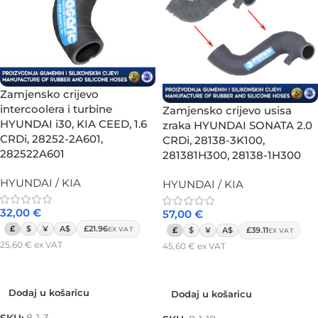
Zamjensko crijevo
intercoolera i turbine
Zamjensko crijevo usisa
HYUNDAI i30, KIA CEED, 1.6
zraka HYUNDAI SONATA 2.0
CRDi, 28252-2A601,
CRDi, 28138-3K100,
282522A601
281381H300, 28138-1H300
HYUNDAI / KIA
HYUNDAI / KIA
32,00
€
57,00
€
£
$
¥
A$
£21.96
EX VAT
£
$
¥
A$
£39.11
EX VAT
25,60
€
ex VAT
45,60
€
ex VAT
Dodaj u košaricu
Dodaj u košaricu
Dodaj u košaricu
Dodaj u košaricu