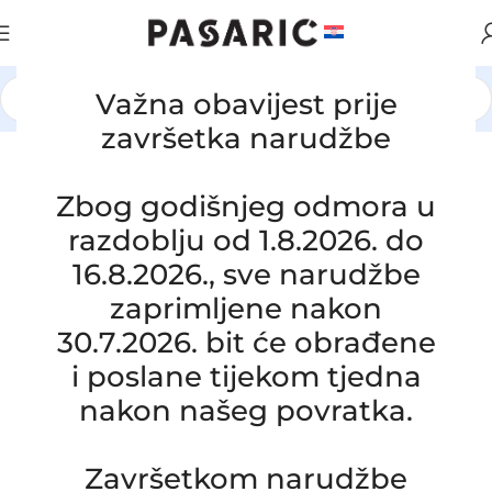
Važna obavijest prije
Početna
/
AUTOMOBILI
/
HYUNDAI / KIA
završetka narudžbe
Zbog godišnjeg odmora u
razdoblju od 1.8.2026. do
16.8.2026., sve narudžbe
zaprimljene nakon
30.7.2026. bit će obrađene
i poslane tijekom tjedna
nakon našeg povratka.
Završetkom narudžbe