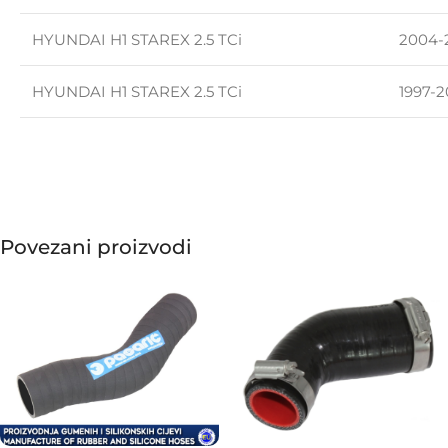
HYUNDAI H1 STAREX 2.5 TCi
2004-
HYUNDAI H1 STAREX 2.5 TCi
1997-
Povezani proizvodi