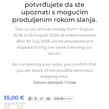
potvrđujete da ste
upoznati s mogućim
Click to enlarge
produljenim rokom slanja.
Due to our annual holiday from 1 August
2026 to 16 August 2026, all orders received
after 30 July 2026 will be processed and
shipped during the week following our
return.
Zamjensko intercooler turbo cijev
HYUNDAI H-1 / STAREX 2.5 CRDI / TCI,
By completing your order, you confirm that
281734A480, 28173-4A480
you are aware of the possible extended
SKU:
8-1-31/OB
shipping time.
Stanje:
Novo |
Garancija: 5 god jamstva
Zatvori obavijest / Close
Dostupno uz narudžbu (isti ili sljedeći radni dan)
35,00
€
£
$
¥
A$
£24.01
EX VAT
28,00
€
ex VAT