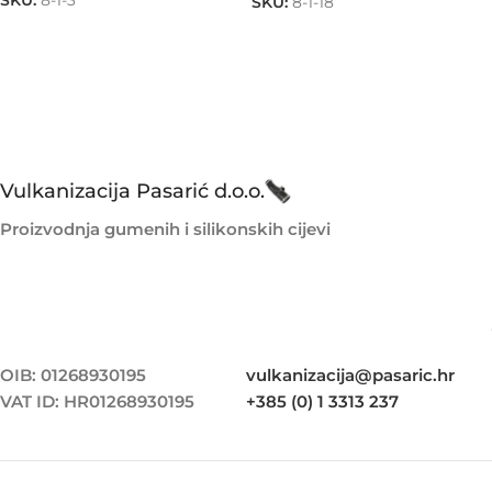
SKU:
8-1-3
SKU:
8-1-18
Vulkanizacija Pasarić d.o.o.
Proizvodnja gumenih i silikonskih cijevi
OIB: 01268930195
vulkanizacija@pasaric.hr
VAT ID: HR01268930195
+385 (0) 1 3313 237