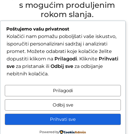
s mogućim produljenim
rokom slanja.
Due to our annual holiday from 1 August 2026 to
Poštujemo vašu privatnost
16 August 2026, all orders received after 30 July
Kolačići nam pomažu poboljšati vaše iskustvo,
2026 will be processed and shipped during the
isporučiti personalizirani sadržaj i analizirati
week following our return.
promet. Možete odabrati koje kolačiće želite
dopustiti klikom na
Prilagodi
. Kliknite
Prihvati
By completing your order, you confirm that you
sve
za pristanak ili
Odbij sve
za odbijanje
are aware of the possible extended shipping
nebitnih kolačića.
time.
Zatvori obavijest / Close
Prilagodi
Raskid ugovora
Odbij sve
Prihvati sve
Powered by