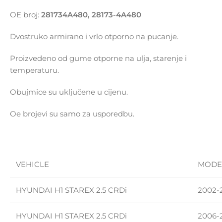
OE broj:
281734A480, 28173-4A480
Dvostruko armirano i vrlo otporno na pucanje.
Proizvedeno od gume otporne na ulja, starenje i
temperaturu.
Obujmice su uključene u cijenu.
Oe brojevi su samo za usporedbu.
VEHICLE
MODE
HYUNDAI H1 STAREX 2.5 CRDi
2002-
HYUNDAI H1 STAREX 2.5 CRDi
2006-