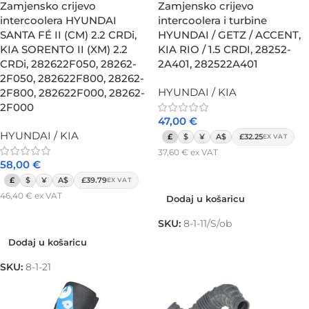
Zamjensko crijevo
Zamjensko crijevo
intercoolera HYUNDAI
intercoolera i turbine
SANTA FÉ II (CM) 2.2 CRDi,
HYUNDAI / GETZ / ACCENT,
KIA SORENTO II (XM) 2.2
KIA RIO / 1.5 CRDI, 28252-
CRDi, 282622F050, 28262-
2A401, 282522A401
2F050, 282622F800, 28262-
HYUNDAI / KIA
2F800, 282622F000, 28262-
2F000
47,00
€
HYUNDAI / KIA
£
$
¥
A$
£32.25
EX VAT
37,60
€
ex VAT
58,00
€
Dodaj u košaricu
£
$
¥
A$
£39.79
EX VAT
46,40
€
ex VAT
Dodaj u košaricu
Dodaj u košaricu
SKU:
8-1-11/S/ob
Dodaj u košaricu
SKU:
8-1-21