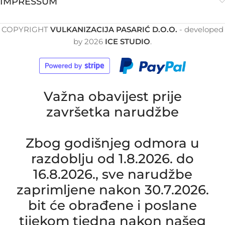
IMPRESSUM
COPYRIGHT
VULKANIZACIJA PASARIĆ D.O.O.
- developed
by
2026
ICE STUDIO
.
Važna obavijest prije
završetka narudžbe
Zbog godišnjeg odmora u
razdoblju od 1.8.2026. do
16.8.2026., sve narudžbe
zaprimljene nakon 30.7.2026.
bit će obrađene i poslane
tijekom tjedna nakon našeg