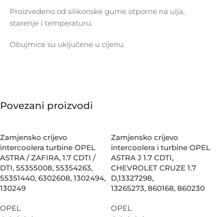
Proizvedeno od silikonske gume otporne na ulja,
starenje i temperaturu.
Obujmice su uključene u cijenu.
Povezani proizvodi
Zamjensko crijevo
Zamjensko crijevo
intercoolera turbine OPEL
intercoolera i turbine OPEL
ASTRA / ZAFIRA, 1.7 CDTI /
ASTRA J 1.7 CDTI,
DTI, 55355008, 55354263,
CHEVROLET CRUZE 1.7
55351440, 6302608, 1302494,
D,13327298,
130249
13265273, 860168, 860230
OPEL
OPEL