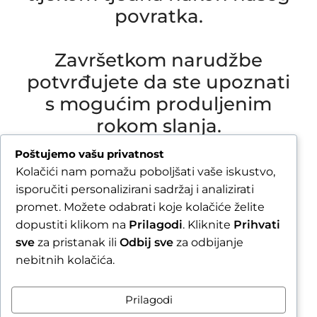
povratka.
Završetkom narudžbe
potvrđujete da ste upoznati
s mogućim produljenim
rokom slanja.
Due to our annual holiday from 1 August 2026 to
Poštujemo vašu privatnost
16 August 2026, all orders received after 30 July
Kolačići nam pomažu poboljšati vaše iskustvo,
2026 will be processed and shipped during the
isporučiti personalizirani sadržaj i analizirati
week following our return.
promet. Možete odabrati koje kolačiće želite
dopustiti klikom na
Prilagodi
. Kliknite
Prihvati
By completing your order, you confirm that you
sve
za pristanak ili
Odbij sve
za odbijanje
are aware of the possible extended shipping
nebitnih kolačića.
time.
Zatvori obavijest / Close
Prilagodi