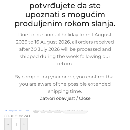
potvrđujete da ste
upoznati s mogućim
Click to enlarge
produljenim rokom slanja.
Due to our annual holiday from 1 August
2026 to 16 August 2026, all orders received
after 30 July 2026 will be processed and
shipped during the week following our
return.
Zamjensko crijevo usisa zraka OPEL
FRONTERA 2.0
By completing your order, you confirm that
SKU:
3-1-61/ob
you are aware of the possible extended
Stanje:
Novo |
Garancija: 5 god jamstva
shipping time.
Dostupno uz narudžbu (isti ili sljedeći radni dan)
Zatvori obavijest / Close
76,00
€
£
$
¥
A$
£52.15
EX VAT
60,80
€
ex VAT
-
+