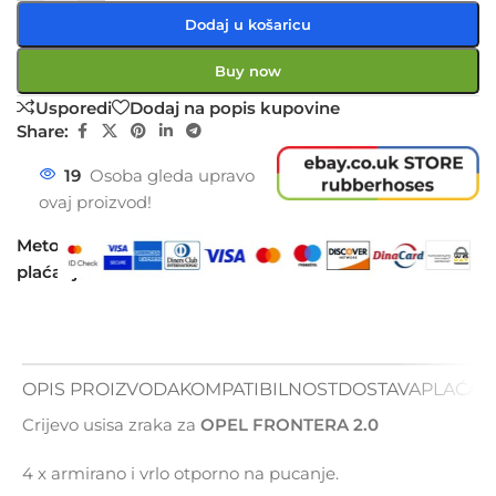
Dodaj u košaricu
Buy now
Usporedi
Dodaj na popis kupovine
Share:
19
Osoba gleda upravo
ovaj proizvod!
Metode
plaćanja:
OPIS PROIZVODA
KOMPATIBILNOST
DOSTAVA
PLAĆAN
Crijevo usisa zraka za
OPEL FRONTERA 2.0
4 x armirano i vrlo otporno na pucanje.