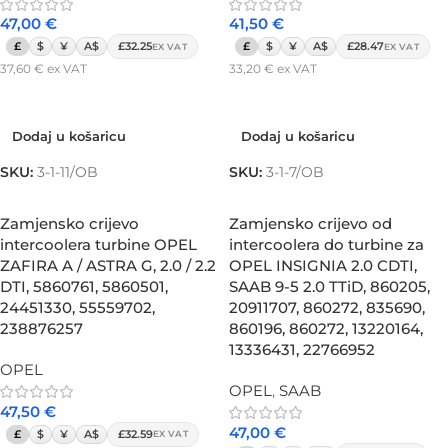
47,00
€
41,50
€
£
$
¥
A$
£32.25
£
$
¥
A$
£28.47
EX VAT
EX VAT
37,60
€
ex VAT
33,20
€
ex VAT
Dodaj u košaricu
Dodaj u košaricu
Dodaj u košaricu
Dodaj u košaricu
SKU:
3-1-11/OB
SKU:
3-1-7/OB
Zamjensko crijevo
Zamjensko crijevo od
intercoolera turbine OPEL
intercoolera do turbine za
ZAFIRA A / ASTRA G, 2.0 / 2.2
OPEL INSIGNIA 2.0 CDTI,
DTI, 5860761, 5860501,
SAAB 9-5 2.0 TTiD, 860205,
24451330, 55559702,
20911707, 860272, 835690,
238876257
860196, 860272, 13220164,
13336431, 22766952
OPEL
OPEL
,
SAAB
47,50
€
47,00
€
£
$
¥
A$
£32.59
EX VAT