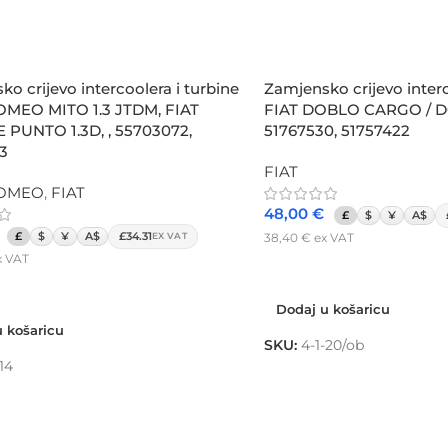
o crijevo intercoolera i turbine
Zamjensko crijevo interc
MEO MITO 1.3 JTDM, FIAT
FIAT DOBLO CARGO / DO
PUNTO 1.3D, , 55703072,
51767530, 51757422
3
FIAT
ROMEO
,
FIAT
48,00
€
£
$
¥
A$
£
$
¥
A$
£34.31
38,40
€
ex VAT
EX VAT
x VAT
Dodaj u košaricu
 košaricu
Dodaj u košaricu
 košaricu
SKU:
4-1-20/ob
-14