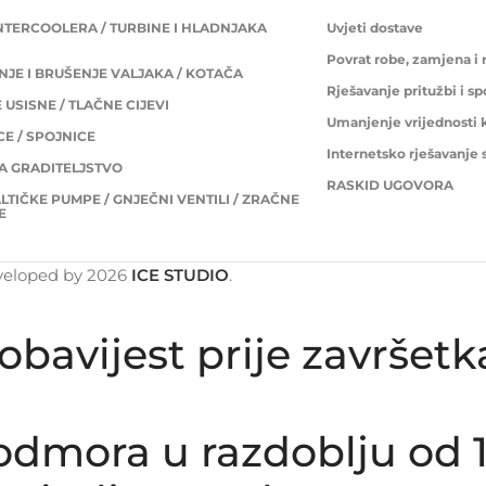
INTERCOOLERA / TURBINE I HLADNJAKA
Uvjeti dostave
Povrat robe, zamjena i
JE I BRUŠENJE VALJAKA / KOTAČA
Rješavanje pritužbi i s
USISNE / TLAČNE CIJEVI
Umanjenje vrijednosti 
E / SPOJNICE
Internetsko rješavanje
ZA GRADITELJSTVO
RASKID UGOVORA
LTIČKE PUMPE / GNJEČNI VENTILI / ZRAČNE
E
veloped by
2026
ICE STUDIO
.
obavijest prije završet
dmora u razdoblju od 1.8