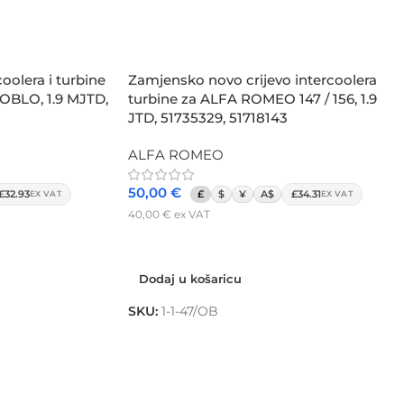
oolera i turbine
Zamjensko novo crijevo intercoolera
BLO, 1.9 MJTD,
turbine za ALFA ROMEO 147 / 156, 1.9
JTD, 51735329, 51718143
ALFA ROMEO
50,00
€
£32.93
£
$
¥
A$
£34.31
EX VAT
EX VAT
40,00
€
ex VAT
Dodaj u košaricu
Dodaj u košaricu
SKU:
1-1-47/OB