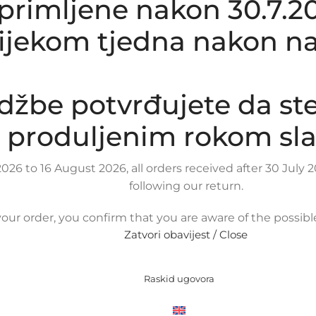
rimljene nakon 30.7.20
tijekom tjedna nakon na
džbe potvrđujete da st
produljenim rokom sla
026 to 16 August 2026, all orders received after 30 Jul
following our return.
our order, you confirm that you are aware of the possib
Zatvori obavijest / Close
Raskid ugovora