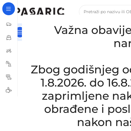
Važna obavije
Kategorije
Naslovna
Za Tvrtke I Obrte – B2B Registra
Početna
/
AUTOMOBILI
/
FORD
/
Zamjensko crijevo 
na
Click to enlarge
Zbog godišnjeg o
1.8.2026. do 16.
zaprimljene nak
obrađene i pos
nakon na