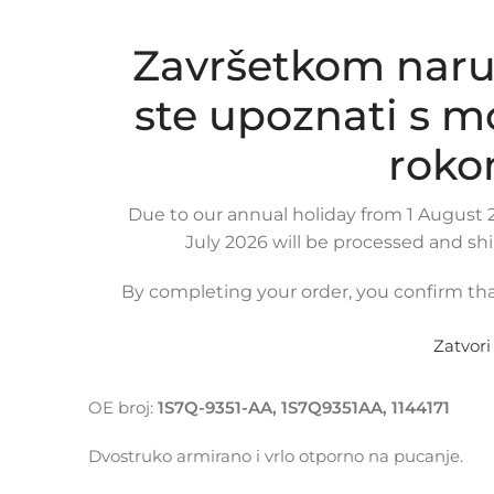
Završetkom naru
ste upoznati s 
roko
Due to our annual holiday from 1 August 2
July 2026 will be processed and sh
By completing your order, you confirm tha
OPIS PROIZVODA
KOMPATIBILNOST
DOSTAVA
Zatvori
Gumeno crijevo intercoolera i turbine za
FORD MO
OE broj:
1S7Q-9351-AA, 1S7Q9351AA, 1144171
Dvostruko armirano i vrlo otporno na pucanje.