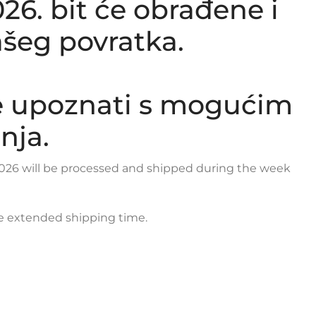
26. bit će obrađene i
šeg povratka.
e upoznati s mogućim
nja.
y 2026 will be processed and shipped during the week
le extended shipping time.