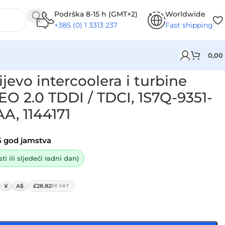
Podrška 8-15 h (GMT+2)
Worldwide
+385 (0) 1 3313 237
Fast shipping
0,00
-9351-AA, 1S7Q9351AA, 1144171
jevo intercoolera i turbine
2.0 TDDI / TDCI, 1S7Q-9351-
A, 1144171
5 god jamstva
i ili sljedeći radni dan)
¥
A$
£28.82
EX VAT