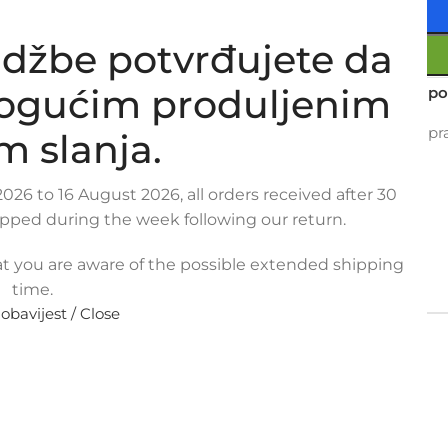
džbe potvrđujete da
mogućim produljenim
Usporedi
Dodaj na po
13
Osoba gleda upra
m slanja.
Metode plaćanja:
026 to 16 August 2026, all orders received after 30
ipped during the week following our return.
t you are aware of the possible extended shipping
time.
PLAĆANJA
POVRAT I REKLAMACIJE
 obavijest / Close
NDEO 2.0 TDDI / TDCI