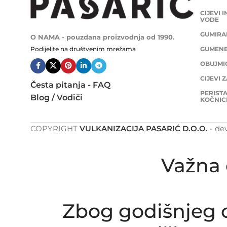
CIJEVI 
VODE
GUMIRAN
O NAMA - pouzdana proizvodnja od 1990.
Podijelite na društvenim mrežama
GUMENE 
OBUJMIC
CIJEVI 
Česta pitanja - FAQ
PERISTA
Blog / Vodiči
KOČNIC
COPYRIGHT
VULKANIZACIJA PASARIĆ D.O.O.
- de
Važna 
Zbog godišnjeg o