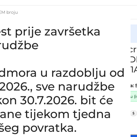
st prije završetka
cija
intercoolera i turbine FORD MONDEO 2.0 TDDI / TDCI, 1S7Q
rudžbe
Zamjensko cri
FORD MONDEO 
AA, 1S7Q9351A
dmora u razdoblju od
SKU:
2-1-5
8.2026., sve narudžbe
Stanje:
Novo |
Garancija: 
on 30.7.2026. bit će
Dostupno uz narudžbu (ist
42,00
€
lane tijekom tjedna
£
$
33,60
€
ex VAT
šeg povratka.
-
+