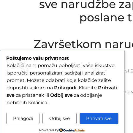
sve narudžbe zap
poslane 
Završetkom naru
Poštujemo vašu privatnost
Kolačići nam pomažu poboljšati vaše iskustvo,
Due to our annual holiday from 1 August 2
isporučiti personalizirani sadržaj i analizirati
promet. Možete odabrati koje kolačiće želite
dopustiti klikom na
Prilagodi
. Kliknite
Prihvati
By completing y
sve
za pristanak ili
Odbij sve
za odbijanje
nebitnih kolačića.
Prilagodi
Odbij sve
Prihvati sve
Powered by