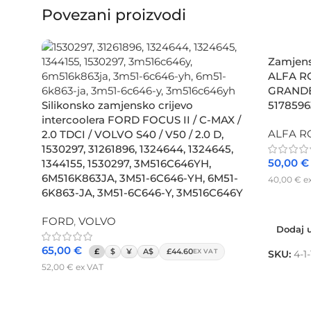
Povezani proizvodi
Zamjensk
ALFA RO
GRANDE 
Silikonsko zamjensko crijevo
5178596
intercoolera FORD FOCUS II / C-MAX /
ALFA 
2.0 TDCI / VOLVO S40 / V50 / 2.0 D,
1530297, 31261896, 1324644, 1324645,
50,00
€
1344155, 1530297, 3M516C646YH,
6M516K863JA, 3M51-6C646-YH, 6M51-
40,00
€
e
6K863-JA, 3M51-6C646-Y, 3M516C646Y
Dodaj u
FORD
,
VOLVO
Dodaj u
65,00
€
£
$
¥
A$
£44.60
EX VAT
SKU:
4-1
52,00
€
ex VAT
Dodaj u košaricu