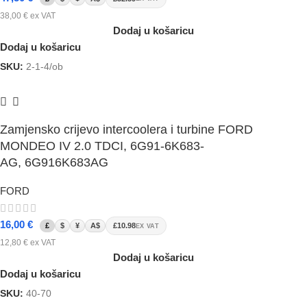
38,00
€
ex VAT
Dodaj u košaricu
Dodaj u košaricu
SKU:
2-1-4/ob
Zamjensko crijevo intercoolera i turbine FORD
MONDEO IV 2.0 TDCI, 6G91-6K683-
AG, 6G916K683AG
FORD
16,00
€
£
$
¥
A$
£10.98
EX VAT
12,80
€
ex VAT
Dodaj u košaricu
Dodaj u košaricu
SKU:
40-70