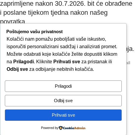
zaprimljene nakon 30.7.2026. bit će obrađene
i poslane tijekom tjedna nakon našeg
povratka.
Poštujemo vašu privatnost
Završetkom narudžbe potvrđujete da ste
Kolačići nam pomažu poboljšati vaše iskustvo,
isporučiti personalizirani sadržaj i analizirati promet.
upoznati s mogućim produljenim rokom slanja.
Možete odabrati koje kolačiće želite dopustiti klikom
na
Prilagodi
. Kliknite
Prihvati sve
za pristanak ili
Due to our annual holiday from 1 August 2026 to 16 August 2026, all
Odbij sve
za odbijanje nebitnih kolačića.
orders received after 30 July 2026 will be processed and shipped
during the week following our return.
Prilagodi
By completing your order, you confirm that you are aware of the
possible extended shipping time.
Odbij sve
Zatvori obavijest / Close
Raskid ugovora
Prihvati sve
Powered by
poredi
Wishlist
Cart