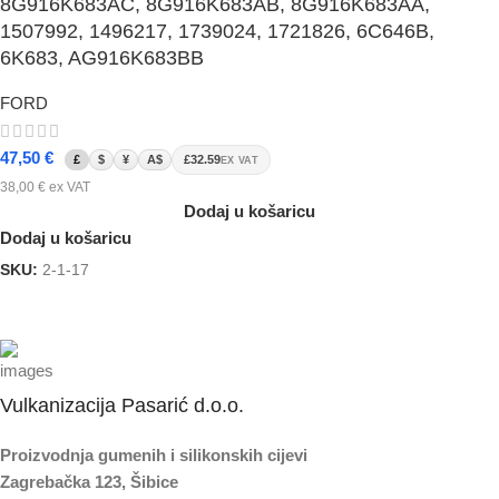
8G916K683AC, 8G916K683AB, 8G916K683AA,
1507992, 1496217, 1739024, 1721826, 6C646B,
6K683, AG916K683BB
FORD
47,50
€
£
$
¥
A$
£32.59
EX VAT
38,00
€
ex VAT
Dodaj u košaricu
Dodaj u košaricu
SKU:
2-1-17
Vulkanizacija Pasarić d.o.o.
Proizvodnja gumenih i silikonskih cijevi
Zagrebačka 123, Šibice