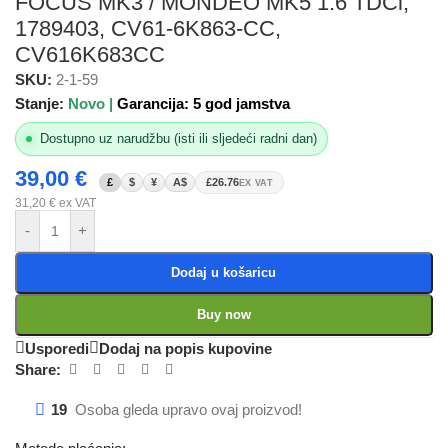
FOCUS MK3 / MONDEO MK5 1.6 TDCi,
1789403, CV61-6K863-CC,
CV616K683CC
SKU:
2-1-59
Stanje:
Novo |
Garancija: 5 god jamstva
Dostupno uz narudžbu (isti ili sljedeći radni dan)
39,00
€
£
$
¥
A$
£26.76
EX VAT
31,20
€
ex VAT
-
+
Dodaj u košaricu
Buy now
Usporedi
Dodaj na popis kupovine
Share:
19
Osoba gleda upravo ovaj proizvod!