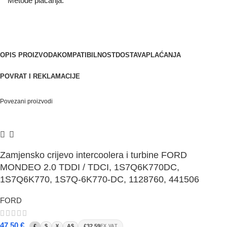
Metode plaćanja:
OPIS PROIZVODA
KOMPATIBILNOST
DOSTAVA
PLAĆANJA
POVRAT I REKLAMACIJE
Povezani proizvodi
Zamjensko crijevo intercoolera i turbine FORD
MONDEO 2.0 TDDI / TDCI, 1S7Q6K770DC,
1S7Q6K770, 1S7Q-6K770-DC, 1128760, 441506
FORD
47,50
€
£
$
¥
A$
£32.59
EX VAT