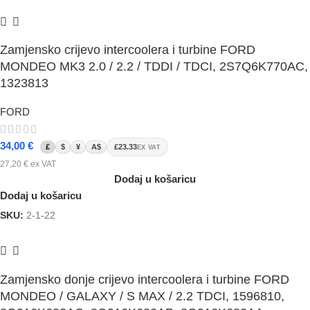
Zamjensko crijevo intercoolera i turbine FORD
MONDEO MK3 2.0 / 2.2 / TDDI / TDCI, 2S7Q6K770AC,
1323813
FORD
34,00
€
£
$
¥
A$
£23.33
EX VAT
27,20
€
ex VAT
Dodaj u košaricu
Dodaj u košaricu
SKU:
2-1-22
Zamjensko donje crijevo intercoolera i turbine FORD
MONDEO / GALAXY / S MAX / 2.2 TDCI, 1596810,