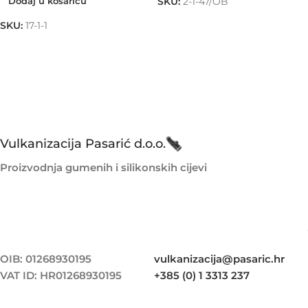
Dodaj u košaricu
SKU:
2-1-47/OB
SKU:
17-1-1
Vulkanizacija Pasarić d.o.o.
Proizvodnja gumenih i silikonskih cijevi
OIB: 01268930195
vulkanizacija@pasaric.hr
VAT ID: HR01268930195
+385 (0) 1 3313 237