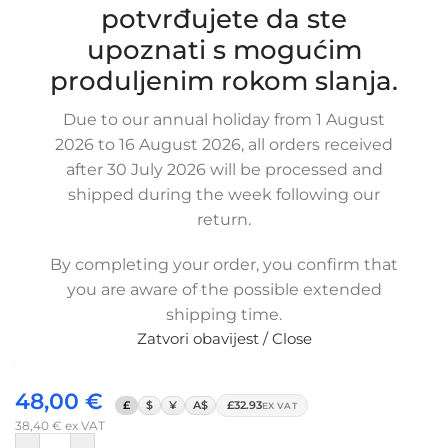
potvrđujete da ste
upoznati s mogućim
Click to enlarge
produljenim rokom slanja.
Due to our annual holiday from 1 August
2026 to 16 August 2026, all orders received
after 30 July 2026 will be processed and
shipped during the week following our
return.
Zamjensko crijevo intercoolera i
turbine FIAT DOBLO CARGO /
By completing your order, you confirm that
DOBLO, 1.9 MJTD, 51767530, 51757422
you are aware of the possible extended
SKU:
4-1-20/ob
shipping time.
Stanje:
Novo |
Garancija: 5 god jamstva
Zatvori obavijest / Close
Dostupno uz narudžbu (isti ili sljedeći radni dan)
48,00
€
£
$
¥
A$
£32.93
EX VAT
38,40
€
ex VAT