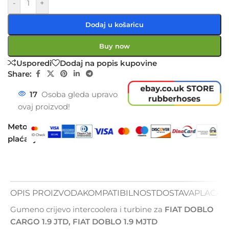
-
+
Dodaj u košaricu
Buy now
Usporedi
Dodaj na popis kupovine
Share:
17
Osoba gleda upravo
ovaj proizvod!
Metode
plaćanja:
OPIS PROIZVODA
KOMPATIBILNOST
DOSTAVA
PLAĆAN
Gumeno crijevo intercoolera i turbine za
FIAT DOBLO
CARGO 1.9 JTD, FIAT DOBLO 1.9 MJTD