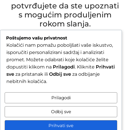
potvrđujete da ste upoznati
s mogućim produljenim
rokom slanja.
Due to our annual holiday from 1 August 2026 to
Poštujemo vašu privatnost
16 August 2026, all orders received after 30 July
Kolačići nam pomažu poboljšati vaše iskustvo,
2026 will be processed and shipped during the
isporučiti personalizirani sadržaj i analizirati
week following our return.
promet. Možete odabrati koje kolačiće želite
dopustiti klikom na
Prilagodi
. Kliknite
Prihvati
By completing your order, you confirm that you
sve
za pristanak ili
Odbij sve
za odbijanje
are aware of the possible extended shipping
nebitnih kolačića.
time.
Zatvori obavijest / Close
Prilagodi
Raskid ugovora
Odbij sve
Prihvati sve