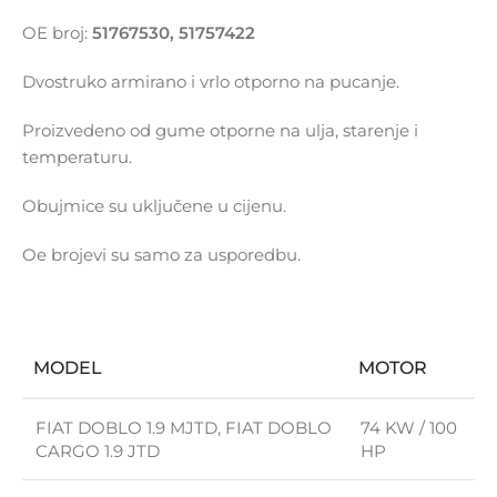
OE broj:
51767530, 51757422
Dvostruko armirano i vrlo otporno na pucanje.
Proizvedeno od gume otporne na ulja, starenje i
temperaturu.
Obujmice su uključene u cijenu.
Oe brojevi su samo za usporedbu.
MODEL
MOTOR
FIAT DOBLO 1.9 MJTD, FIAT DOBLO
74 KW / 100
CARGO 1.9 JTD
HP