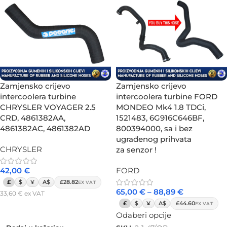
Zamjensko crijevo
Zamjensko crijevo
intercoolera turbine
intercoolera turbine FORD
CHRYSLER VOYAGER 2.5
MONDEO Mk4 1.8 TDCi,
CRD, 4861382AA,
1521483, 6G916C646BF,
4861382AC, 4861382AD
800394000, sa i bez
ugrađenog prihvata
CHRYSLER
za senzor !
42,00
€
FORD
£
$
¥
A$
£28.82
EX VAT
65,00
€
–
88,89
€
33,60
€
ex VAT
£
$
¥
A$
£44.60
EX VAT
Dodaj u košaricu
Odaberi opcije