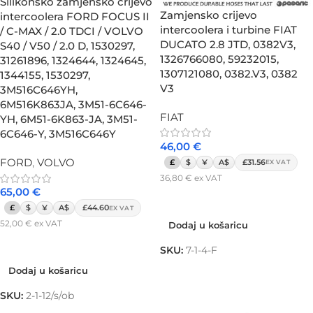
Silikonsko zamjensko crijevo
Zamjensko crijevo
intercoolera FORD FOCUS II
intercoolera i turbine FIAT
/ C-MAX / 2.0 TDCI / VOLVO
DUCATO 2.8 JTD, 0382V3,
S40 / V50 / 2.0 D, 1530297,
1326766080, 59232015,
31261896, 1324644, 1324645,
1307121080, 0382.V3, 0382
1344155, 1530297,
V3
3M516C646YH,
6M516K863JA, 3M51-6C646-
FIAT
YH, 6M51-6K863-JA, 3M51-
6C646-Y, 3M516C646Y
46,00
€
FORD
,
VOLVO
£
$
¥
A$
£31.56
EX VAT
36,80
€
ex VAT
65,00
€
Dodaj u košaricu
£
$
¥
A$
£44.60
EX VAT
52,00
€
ex VAT
Dodaj u košaricu
Dodaj u košaricu
SKU:
7-1-4-F
Dodaj u košaricu
SKU:
2-1-12/s/ob