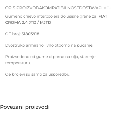
OPIS PROIZVODA
KOMPATIBILNOST
DOSTAVA
PLAĆAN
Gumeno crijevo intercoolera do usisne grane za
FIAT
CROMA 2.4 JTD / MJTD
OE broj:
51803918
Dvostruko armirano i vrlo otporno na pucanje.
Proizvedeno od gume otporne na ulja, starenje i
temperaturu.
Oe brojevi su samo za usporedbu.
Povezani proizvodi