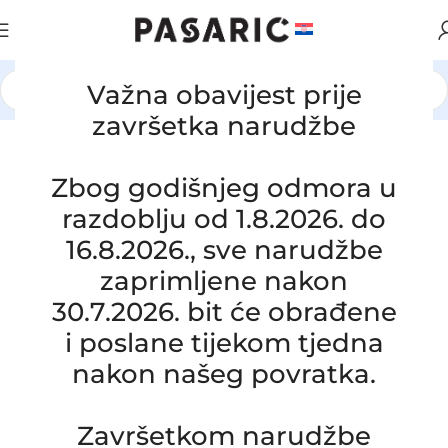
Važna obavijest prije
Početna
/
AUTOMOBILI
/
FIAT
završetka narudžbe
Click to enlarge
Zbog godišnjeg odmora u
razdoblju od 1.8.2026. do
16.8.2026., sve narudžbe
zaprimljene nakon
30.7.2026. bit će obrađene
i poslane tijekom tjedna
Zamjensko crijevo intercoolera usisne
nakon našeg povratka.
grane FIAT CROMA 2.4 JTD, 51803918
SKU:
4-1-19
Stanje:
Novo |
Garancija: 5 god jamstva
Završetkom narudžbe