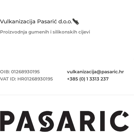
Vulkanizacija Pasarić d.o.o.
Proizvodnja gumenih i silikonskih cijevi
OIB: 01268930195
vulkanizacija@pasaric.hr
VAT ID: HR01268930195
+385 (0) 1 3313 237