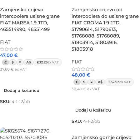
Zamjensko crijevo
Zamjensko crijevo od
intercoolera usisne grane
intercoolera do usisne grane
FIAT MAREA 1.9 JTD,
FIAT CROMA 1.9 JTD,
465514990, 46551499
51790614, 51790613,
51768088, 51768089,
FIAT
51803914, 51803916,
51803918
47,00
€
FIAT
£
$
¥
A$
£32.25
EX VAT
37,60
€
ex VAT
48,00
€
Dodaj u košaricu
£
$
¥
A$
£32.93
EX VAT
38,40
€
ex VAT
Dodaj u košaricu
Dodaj u košaricu
SKU:
4-1-12/ob
Dodaj u košaricu
SKU:
4-1-2/ob
Zamjensko gornje crijevo