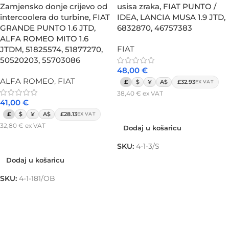
Zamjensko donje crijevo od
usisa zraka, FIAT PUNTO /
intercoolera do turbine, FIAT
IDEA, LANCIA MUSA 1.9 JTD,
GRANDE PUNTO 1.6 JTD,
6832870, 46757383
ALFA ROMEO MITO 1.6
FIAT
JTDM, 51825574, 51877270,
50520203, 55703086
48,00
€
ALFA ROMEO
,
FIAT
£
$
¥
A$
£32.93
EX VAT
38,40
€
ex VAT
41,00
€
Dodaj u košaricu
£
$
¥
A$
£28.13
EX VAT
32,80
€
ex VAT
Dodaj u košaricu
Dodaj u košaricu
SKU:
4-1-3/S
Dodaj u košaricu
SKU:
4-1-181/OB