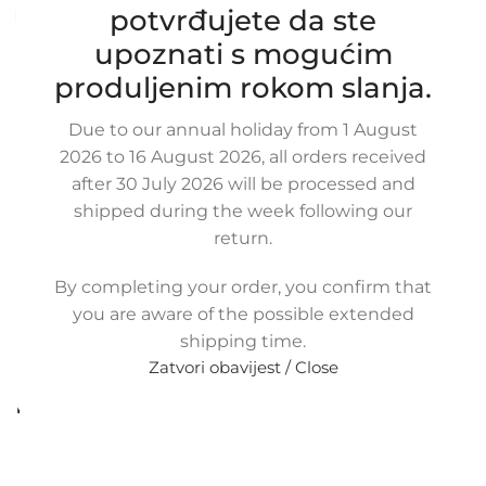
potvrđujete da ste
Dostupno uz narudžbu (isti ili sljedeći radni dan)
upoznati s mogućim
48,00
€
£
$
¥
A$
£32.93
EX VAT
produljenim rokom slanja.
38,40
€
ex VAT
-
+
Due to our annual holiday from 1 August
2026 to 16 August 2026, all orders received
Dodaj u košaricu
after 30 July 2026 will be processed and
Buy now
shipped during the week following our
return.
Usporedi
Dodaj na popis kupovine
Share:
By completing your order, you confirm that
20
Osoba gleda
you are aware of the possible extended
upravo ovaj proizvod!
shipping time.
Zatvori obavijest / Close
Metode
plaćanja: