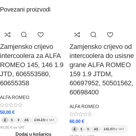
Povezani proizvodi
Zamjensko crijevo
Zamjensko crijevo od
intercoolera za ALFA
intercoolera do usisne
ROMEO 145, 146 1.9
grane ALFA ROMEO
JTD, 606553580,
159 1.9 JTDM,
60655358
60697952, 50501562,
60698400
ALFA ROMEO
ALFA ROMEO
50,00
€
£
$
¥
A$
£34.23
EX VAT
60,00
€
40,00
€
ex VAT
£
$
¥
A$
£41.07
EX VAT
Dodaj u košaricu