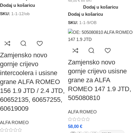
48,00
€
ex VAT
Dodaj u košaricu
Dodaj u košaricu
SKU:
1-1-12/ob
Dodaj u košaricu
SKU:
1-1-9/OB
Zamjensko novo
Zamjensko novo
gornje crijevo
gornje crijevo usisne
intercoolera i usisne
grane za ALFA
grane ALFA ROMEO
ROMEO 147 1.9 JTD,
156 1.9 JTD / 2.4 JTD,
505080810
60652135, 60657255,
60619009
ALFA ROMEO
ALFA ROMEO
58,00
€