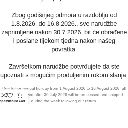
Zbog godišnjeg odmora u razdoblju od
1.8.2026. do 16.8.2026., sve narudžbe
zaprimljene nakon 30.7.2026. bit će obrađene
i poslane tijekom tjedna nakon našeg
povratka.
Završetkom narudžbe potvrđujete da ste
upoznati s mogućim produljenim rokom slanja.
Due to our annual holiday from 1 August 2026 to 16 August 2026, all
orders received after 30 July 2026 will be processed and shipped
during the week following our return.
sporedi
Wishlist
Cart
By completing your order, you confirm that you are aware of the
possible extended shipping time.
Zatvori obavijest / Close