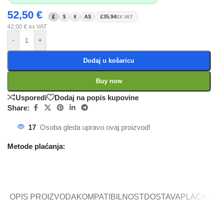
52,50
€
£
$
¥
A$
£35.94
EX VAT
42,00
€
ex VAT
-
+
Dodaj u košaricu
Buy now
Usporedi
Dodaj na popis kupovine
Share:
17
Osoba gleda upravo ovaj proizvod!
Metode plaćanja:
OPIS PROIZVODA
KOMPATIBILNOST
DOSTAVA
PLAĆANJ