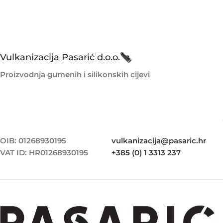
Vulkanizacija Pasarić d.o.o.
Proizvodnja gumenih i silikonskih cijevi
OIB: 01268930195
vulkanizacija@pasaric.hr
VAT ID: HR01268930195
+385 (0) 1 3313 237