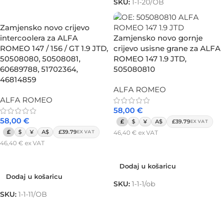
SKU:
1-1-20/OB
Zamjensko novo crijevo
intercoolera za ALFA
Zamjensko novo gornje
ROMEO 147 / 156 / GT 1.9 JTD,
crijevo usisne grane za ALFA
50508080, 50508081,
ROMEO 147 1.9 JTD,
60689788, 51702364,
505080810
46814859
ALFA ROMEO
ALFA ROMEO
58,00
€
58,00
€
£
$
¥
A$
£39.79
EX VAT
£
$
¥
A$
£39.79
46,40
€
ex VAT
EX VAT
46,40
€
ex VAT
Dodaj u košaricu
Dodaj u košaricu
Dodaj u košaricu
Dodaj u košaricu
SKU:
1-1-1/ob
SKU:
1-1-11/OB