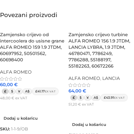
Povezani proizvodi
Zamjensko crijevo od
Zamjensko crijevo turbine
intercoolera do usisne grane
ALFA ROMEO 156 1.9 JTDM,
ALFA ROMEO 159 1.9 JTDM,
LANCIA LYBRA, 1.9 JTDM,
60697952, 50501562,
46780471, 7786249,
60698400
7786288, 55188197,
55182263, 60672266
ALFA ROMEO
ALFA ROMEO
,
LANCIA
60,00
€
64,00
€
£
$
¥
A$
£41.17
EX VAT
£
$
¥
A$
£43.91
48,00
€
ex VAT
EX VAT
51,20
€
ex VAT
Dodaj u košaricu
Dodaj u košaricu
Dodaj u košaricu
Dodaj u košaricu
SKU:
1-1-9/OB