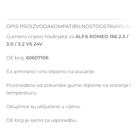
OPIS PROIZVODA
KOMPATIBILNOST
DOSTAVA
PLAĆAN
Gumeno crijevo hladnjaka za
ALFA ROMEO 166 2.5 /
3.0 / 3.2 V6 24V
OE broj:
60607106
3 x armirano i vrlo otporno na pucanje.
Proizvedeno od silikonske gume otporne na starenje i
temperaturu.
Obujmice su uključene u cijenu.
OE broj je samo za usporedbu.