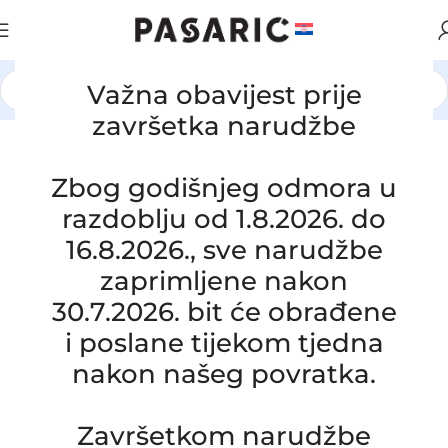
Važna obavijest prije
Početna
/
AUTOMOBILI
/
ALFA ROMEO
završetka narudžbe
Click to enlarge
Zbog godišnjeg odmora u
razdoblju od 1.8.2026. do
16.8.2026., sve narudžbe
zaprimljene nakon
30.7.2026. bit će obrađene
i poslane tijekom tjedna
Zamjensko crijevo hladnjaka vode
nakon našeg povratka.
ALFA ROMEO 166 2.5 / 3.0 / 3.2 V6
24V, 60607106
SKU:
1-2-2/S/OB
Završetkom narudžbe