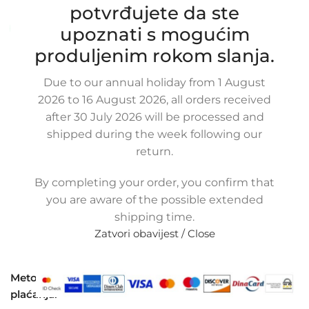
Stanje:
Novo |
Garancija: 5 god jamstva
potvrđujete da ste
Dostupno uz narudžbu (isti ili sljedeći radni dan)
upoznati s mogućim
produljenim rokom slanja.
70,00
€
£
$
¥
A$
£48.03
EX VAT
Due to our annual holiday from 1 August
1-2-2 ODABERI BOJU
2026 to 16 August 2026, all orders received
after 30 July 2026 will be processed and
shipped during the week following our
return.
-
+
Dodaj u košaricu
Buy now
By completing your order, you confirm that
Usporedi
Dodaj na popis kupovine
you are aware of the possible extended
Share:
shipping time.
Zatvori obavijest / Close
13
Osoba gleda upravo
ovaj proizvod!
Metode
plaćanja: